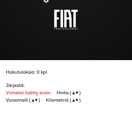
Hakutuloksia:
0
kpl
Järjestä:
Viimeksi lisätty ensin
Hinta (
▲
▼
)
Vuosimalli (
▲
▼
)
Kilometriä (
▲
▼
)