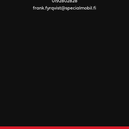
0192802828
frank.fyrqvist@specialmobil.fi