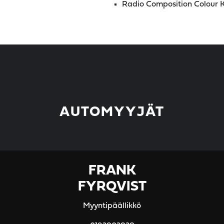
Radio Composition Colour K
AUTOMYYJÄT
FRANK
FYRQVIST
Myyntipäällikkö