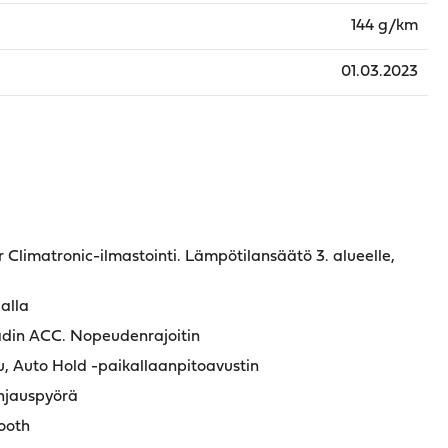
144 g/km
01.03.2023
Climatronic-ilmastointi. Lämpötilansäätö 3. alueelle,
alla
din ACC. Nopeudenrajoitin
u, Auto Hold -paikallaanpitoavustin
hjauspyörä
ooth