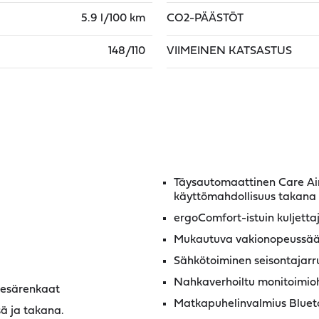
5.9 l/100 km
CO2-PÄÄSTÖT
148/110
VIIMEINEN KATSASTUS
Täysautomaattinen Care Air 
käyttömahdollisuus takana
ergoComfort-istuin kuljettaj
Mukautuva vakionopeussää
Sähkötoiminen seisontajarr
Nahkaverhoiltu monitoimio
kesärenkaat
Matkapuhelinvalmius Bluet
sä ja takana.