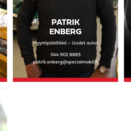
PATRIK
ENBERG
Myyntipäällikkö – Uudet autot
044 902 8883
patrik.enberg@specialmobil.fi