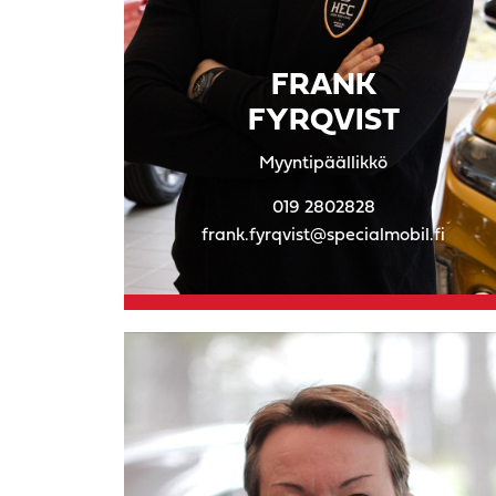
FRANK
FYRQVIST
Myyntipäällikkö
019 2802828
frank.fyrqvist@specialmobil.fi