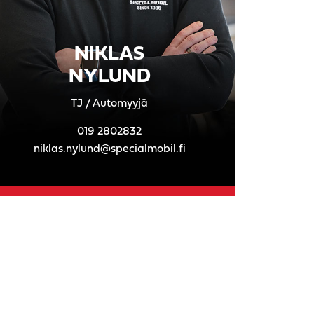
NIKLAS
NYLUND
TJ / Automyyjä
019
2802832
niklas.nylund@specialmobil.fi