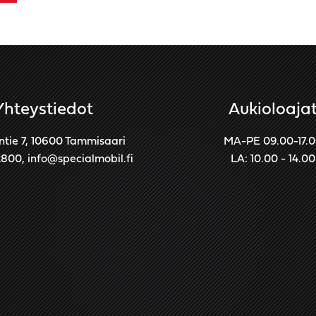
Yhteystiedot
Aukioloaja
ntie 7, 10600 Tammisaari
MA-PE 09.00-17.
2800
,
info@specialmobil.fi
LA: 10.00 - 14.00