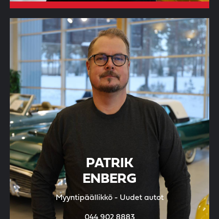
PATRIK
ENBERG
Myyntipäällikkö - Uudet autot
044 902 8883