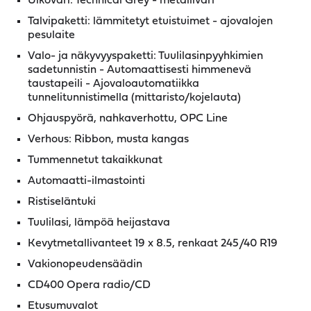
Ulkoväri: Technical Grey - metalliväri
Talvipaketti: lämmitetyt etuistuimet - ajovalojen
pesulaite
Valo- ja näkyvyyspaketti: Tuulilasinpyyhkimien
sadetunnistin - Automaattisesti himmenevä
taustapeili - Ajovaloautomatiikka
tunnelitunnistimella (mittaristo/kojelauta)
Ohjauspyörä, nahkaverhottu, OPC Line
Verhous: Ribbon, musta kangas
Tummennetut takaikkunat
Automaatti-ilmastointi
Ristiseläntuki
Tuulilasi, lämpöä heijastava
Kevytmetallivanteet 19 x 8.5, renkaat 245/40 R19
Vakionopeudensäädin
CD400 Opera radio/CD
Etusumuvalot