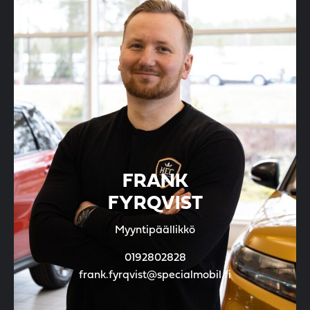
FRANK
FYRQVIST
Myyntipäällikkö
0192802828
frank.fyrqvist@specialmobil.fi