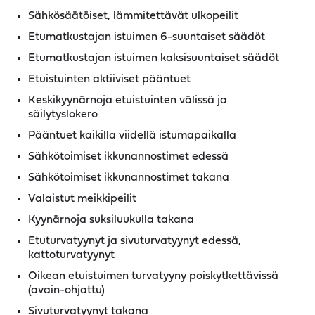
Sähkösäätöiset, lämmitettävät ulkopeilit
Etumatkustajan istuimen 6-suuntaiset säädöt
Etumatkustajan istuimen kaksisuuntaiset säädöt
Etuistuinten aktiiviset pääntuet
Keskikyynärnoja etuistuinten välissä ja
säilytyslokero
Pääntuet kaikilla viidellä istumapaikalla
Sähkötoimiset ikkunannostimet edessä
Sähkötoimiset ikkunannostimet takana
Valaistut meikkipeilit
Kyynärnoja suksiluukulla takana
Etuturvatyynyt ja sivuturvatyynyt edessä,
kattoturvatyynyt
Oikean etuistuimen turvatyyny poiskytkettävissä
(avain-ohjattu)
Sivuturvatyynyt takana