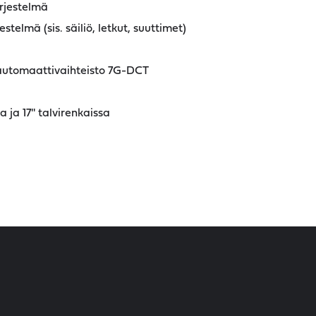
rjestelmä
telmä (sis. säiliö, letkut, suuttimet)
-automaattivaihteisto 7G-DCT
 ja 17'' talvirenkaissa