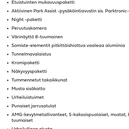
Etuistuinten mukavuuspaketti
Aktiivinen Park Assist -pysäköintiavustin sis. Parktroni
Night -paketti
Peruutuskamera
Värinäyttö 8-tuumainen
Somiste-elementit pitkittäishiottua vaaleaa alumiinia
Tunnelmavalaistus
Kromipaketti
Näkyvyyspaketti
Tummennetut takaikkunat
Musta sisäkatto
Urheiluistuimet
Punaiset jarrusatulat
AMG-kevytmetallivanteet, 5-kaksoispuolaiset, mustat, ko
tuumaiset