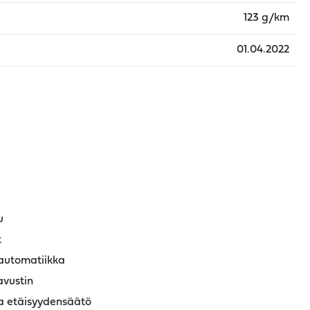
123 g/km
01.04.2022
u
t
automatiikka
avustin
a etäisyydensäätö