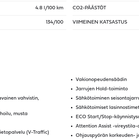
4.8 l/100 km
CO2-PÄÄSTÖT
134/100
VIIMEINEN KATSASTUS
Vakionopeudensäädin
Jarrujen Hold-toiminto
ainen vahvistin,
Sähkötoiminen seisontajarr
Sähkötoimiset lasinnostime
hoilu, musta
ECO Start/Stop-käynnistys
Attention Assist -vireystila-
etopalvelu (V-Traffic)
Ohjauspyörän korkeuden- j