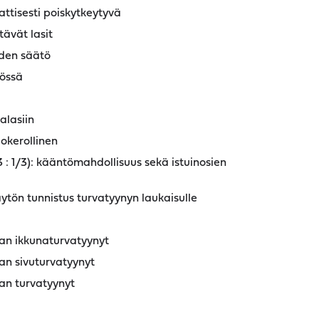
ttisesti poiskytkeytyvä
tävät lasit
uden säätö
tössä
alasiin
lokerollinen
 : 1/3): kääntömahdollisuus sekä istuinosien
tön tunnistus turvatyynyn laukaisulle
jan ikkunaturvatyynyt
an sivuturvatyynyt
an turvatyynyt