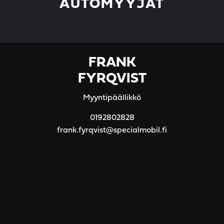
AUTOMYYJÄT
FRANK
FYRQVIST
Myyntipäällikkö
0192802828
frank.fyrqvist@specialmobil.fi