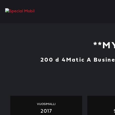
Skip
to
content
**M
200 d 4Matic A Busin
VUOSIMALLI
2017