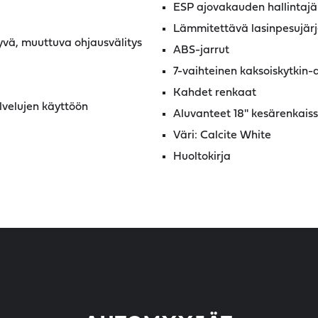
ESP ajovakauden hallintajä
Lämmitettävä lasinpesujärjes
vä, muuttuva ohjausvälitys
ABS-jarrut
7-vaihteinen kaksoiskytkin
Kahdet renkaat
velujen käyttöön
Aluvanteet 18'' kesärenkaissa
Väri: Calcite White
Huoltokirja