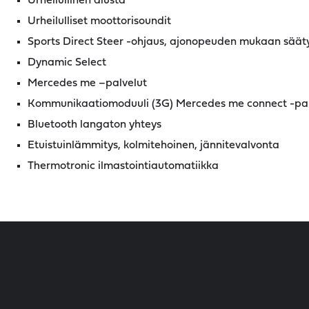
Urheilullinen alusta
Urheilulliset moottorisoundit
Sports Direct Steer -ohjaus, ajonopeuden mukaan sääty
Dynamic Select
Mercedes me –palvelut
Kommunikaatiomoduuli (3G) Mercedes me connect -pal
Bluetooth langaton yhteys
Etuistuinlämmitys, kolmitehoinen, jännitevalvonta
Thermotronic ilmastointiautomatiikka