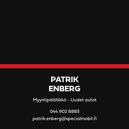
PATRIK
ENBERG
Myyntipäällikkö - Uudet autot
044 902 8883
patrik.enberg@specialmobil.fi