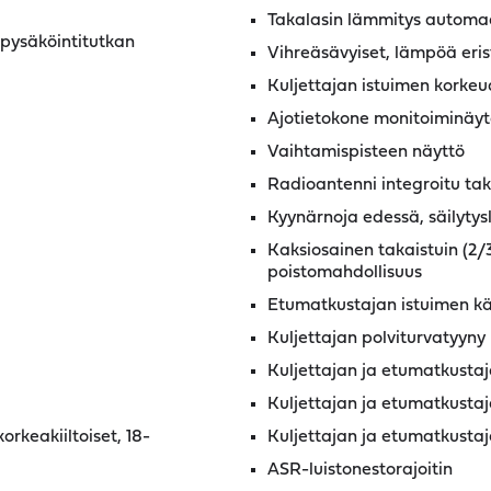
Takalasin lämmitys automaa
c-pysäköintitutkan
Vihreäsävyiset, lämpöä eris
Kuljettajan istuimen korke
Ajotietokone monitoiminäy
Vaihtamispisteen näyttö
Radioantenni integroitu tak
Kyynärnoja edessä, säilytys
Kaksiosainen takaistuin (2/3
poistomahdollisuus
Etumatkustajan istuimen käy
Kuljettajan polviturvatyyny
Kuljettajan ja etumatkusta
Kuljettajan ja etumatkustaj
rkeakiiltoiset, 18-
Kuljettajan ja etumatkustaj
ASR-luistonestorajoitin