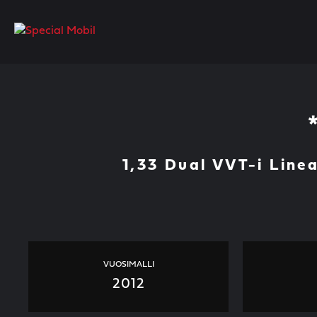
Skip
to
content
1,33 Dual VVT-i Line
VUOSIMALLI
2012