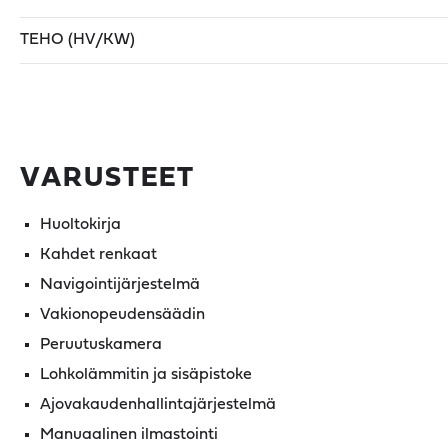
TEHO (HV/KW)
VARUSTEET
Huoltokirja
Kahdet renkaat
Navigointijärjestelmä
Vakionopeudensäädin
Peruutuskamera
Lohkolämmitin ja sisäpistoke
Ajovakaudenhallintajärjestelmä
Manuaalinen ilmastointi