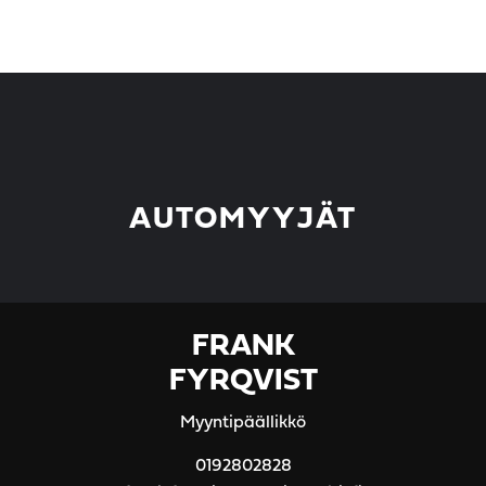
AUTOMYYJÄT
FRANK
FYRQVIST
Myyntipäällikkö
0192802828