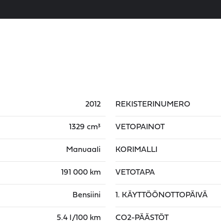
2012
REKISTERINUMERO
1329 cm³
VETOPAINOT
Manuaali
KORIMALLI
191 000 km
VETOTAPA
Bensiini
1. KÄYTTÖÖNOTTOPÄIVÄ
5.4 l/100 km
CO2-PÄÄSTÖT