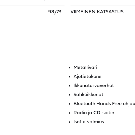
98/73
VIIMEINEN KATSASTUS
Metalliväri
Ajotietokone
Ikkunaturvaverhot
Sähköikkunat
Bluetooth Hands Free ohjaus
Radio ja CD-soitin
Isofix-valmius