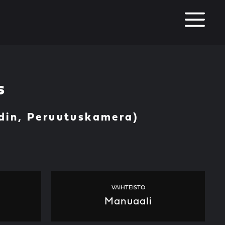
M
s
ädin, Peruutuskamera)
VAIHTEISTO
Manuaali