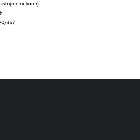
mistajan mukaan)
Wh
270/367