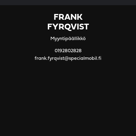
FRANK
FYRQVIST
Myyntipäällikkö
0192802828
frank.fyrqvist@specialmobil.fi