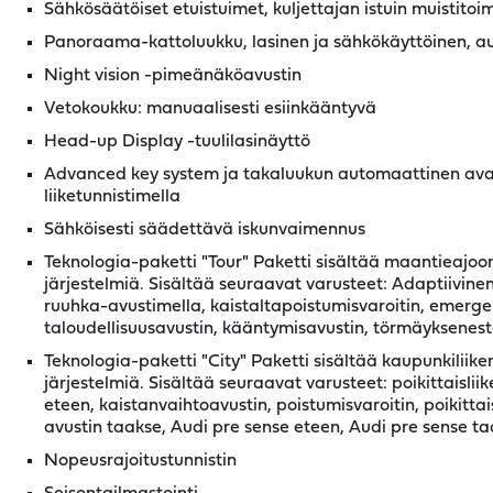
Sähkösäätöiset etuistuimet, kuljettajan istuin muistitoi
Panoraama-kattoluukku, lasinen ja sähkökäyttöinen, au
Night vision -pimeänäköavustin
Vetokoukku: manuaalisesti esiinkääntyvä
Head-up Display -tuulilasinäyttö
Advanced key system ja takaluukun automaattinen ava
liiketunnistimella
Sähköisesti säädettävä iskunvaimennus
Teknologia-paketti "Tour" Paketti sisältää maantieajoon 
järjestelmiä. Sisältää seuraavat varusteet: Adaptiivin
ruuhka-avustimella, kaistaltapoistumisvaroitin, emergen
taloudellisuusavustin, kääntymisavustin, törmäyksenes
Teknologia-paketti "City" Paketti sisältää kaupunkiliike
järjestelmiä. Sisältää seuraavat varusteet: poikittaislii
eteen, kaistanvaihtoavustin, poistumisvaroitin, poikittai
avustin taakse, Audi pre sense eteen, Audi pre sense t
Nopeusrajoitustunnistin