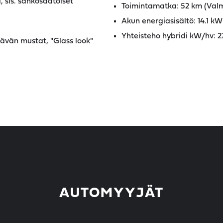
, sis. sähkösäätöiset
Toimintamatka: 52 km (Val
Akun energiasisältö: 14.1 k
Yhteisteho hybridi kW/hv: 
tävän mustat, "Glass look"
AUTOMYYJÄT