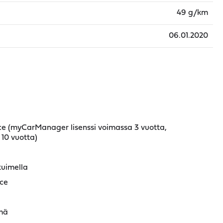
49 g/km
06.01.2020
ice (myCarManager lisenssi voimassa 3 vuotta,
 10 vuotta)
tuimella
ice
lmä