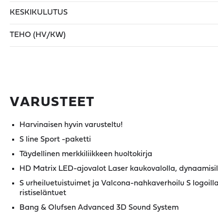
KESKIKULUTUS
TEHO (HV/KW)
VARUSTEET
Harvinaisen hyvin varusteltu!
S line Sport -paketti
Täydellinen merkkiliikkeen huoltokirja
HD Matrix LED-ajovalot Laser kaukovalolla, dynaamisilla
S urheiluetuistuimet ja Valcona-nahkaverhoilu S logoilla
ristiseläntuet
Bang & Olufsen Advanced 3D Sound System