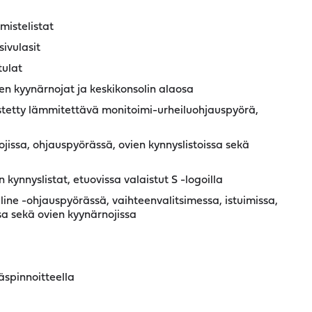
mistelistat
ivulasit
tulat
ien kyynärnojat ja keskikonsolin alaosa
stetty lämmitettävä monitoimi-urheiluohjauspyörä,
nojissa, ohjauspyörässä, ovien kynnyslistoissa sekä
 kynnyslistat, etuovissa valaistut S -logoilla
ne -ohjauspyörässä, vaihteenvalitsimessa, istuimissa,
a sekä ovien kyynärnojissa
räspinnoitteella