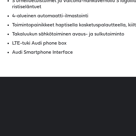
S urheiluetuistuimet ja Valcona-nahkaverhoilu S logoilla
ristiseläntuet
4-alueinen automaatti-ilmastointi
Toimintopainikkeet haptisella kosketuspalautteella, kiil
Takaluukun sähkötoiminen avaus- ja sulkutoiminto
LTE-tuki Audi phone box
Audi Smartphone Interface