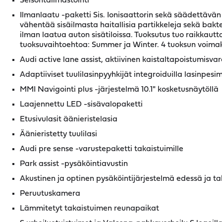
Seisontailmastointi
Ilmanlaatu -paketti Sis. Ionisaattorin sekä säädettävän
vähentää sisäilmasta haitallisia partikkeleja sekä bak
ilman laatua auton sisätiloissa. Tuoksutus tuo raikkautt
tuoksuvaihtoehtoa: Summer ja Winter. 4 tuoksun voima
Audi active lane assist, aktiivinen kaistaltapoistumisvar
Adaptiiviset tuulilasinpyyhkijät integroiduilla lasinpesim
MMI Navigointi plus -järjestelmä 10.1" kosketusnäytöllä
Laajennettu LED -sisävalopaketti
Etusivulasit äänieristelasia
Äänieristetty tuulilasi
Audi pre sense -varustepaketti takaistuimille
Park assist -pysäköintiavustin
Akustinen ja optinen pysäköintijärjestelmä edessä ja t
Peruutuskamera
Lämmitetyt takaistuimen reunapaikat