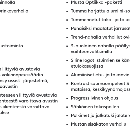
minnolla
Musta Optiikka -paketti
rinkoverholla
Tumma harjattu alumiini-so
Tummennetut taka- ja takas
Punaisiksi maalatut jarrusa
Trend-nahalla verhoillut ov
ustoiminto
3-puolainen nahalla päälly
vaihteenvalitsimilla
S line logot istuimien selkä
etulokasuojissa
liittyviä avustavia
en vakionopeussäädin
Alumiiniset etu- ja takaovien
cy assist -järjestelmä,
Kontrastisaumaompeleet S li
toavustin
matoissa, keskikyynärnojass
nteeseen liittyviä avustavia
Progressiivinen ohjaus
kenteestä varoittava avustin
sliikenteestä varoittava
Sähköinen takaspoileri
aakse
Polkimet ja jalkatuki jalote
Mustan sisäkaton verhoilu