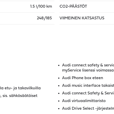
1.5 l/100 km
CO2-PÄÄSTÖT
248/185
VIIMEINEN KATSASTUS
Audi connect safety & serv
myService lisenssi voimassa
Audi Phone box eteen
Audi music interface takais
 etu- ja takavilkuilla
Audi connect Safety & Serv
, sis. sähkösäätöiset
Audi virtuaalimittaristo
Audi Drive Select -järjeste