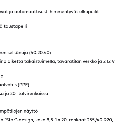
uvat ja automaattisesti himmentyvät ulkopeilit
 taustapeili
a
men selkänoja (40:20:40)
inpidikettä takaistuimella, tavaratilan verkko ja 2 12 V
aa
alvotus (PPF)
a ja 20'' talvirenkaissa
mpötilojen näyttö
n "Star"-design, koko 8,5 J x 20, renkaat 255/40 R20,