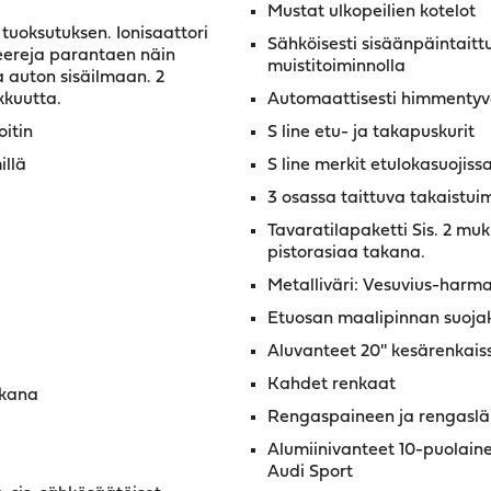
Mustat ulkopeilien kotelot
 tuoksutuksen. Ionisaattori
Sähköisesti sisäänpäintaitt
teereja parantaen näin
muistitoiminnolla
a auton sisäilmaan. 2
kkuutta.
Automaattisesti himmentyvä
oitin
S line etu- ja takapuskurit
illä
S line merkit etulokasuojiss
3 osassa taittuva takaistui
Tavaratilapaketti Sis. 2 muk
pistorasiaa takana.
Metalliväri: Vesuvius-harm
Etuosan maalipinnan suojak
Aluvanteet 20'' kesärenkaiss
Kahdet renkaat
akana
Rengaspaineen ja rengaslä
Alumiinivanteet 10-puolaine
Audi Sport