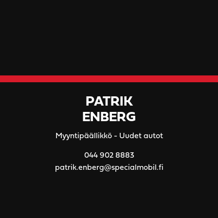
PATRIK
ENBERG
Myyntipäällikkö - Uudet autot
044 902 8883
patrik.enberg@specialmobil.fi