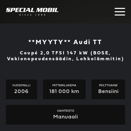
Skip
to
content
**MYYTY** Audi TT
Coupé 2,0 TFSI 147 kW (BOSE,
Vakionopeudensäädin, Lohkolämmitin)
VUOSIMALLI
MITTARILUKEMA
POLTTOAINE
2006
181 000 km
Bensiini
VAIHTEISTO
Manuaali