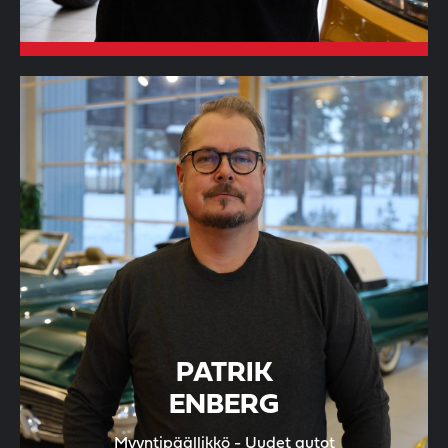
PATRIK
ENBERG
Myyntipäällikkö - Uudet autot