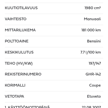
KUUTIOTILAVUUS
1980 cm³
VAIHTEISTO
Manuaali
MITTARILUKEMA
181 000 km
POLTTOAINE
Bensiini
KESKIKULUTUS
7.7 l/100 km
TEHO (HV/KW)
197/147
REKISTERINUMERO
GHR-142
KORIMALLI
Coupe
VETOTAPA
Etuveto
1. KÄYTTÖÖNOTTOPÄIVÄ
22.08.2007