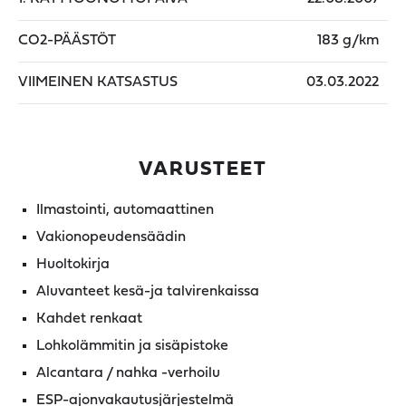
CO2-PÄÄSTÖT
183 g/km
VIIMEINEN KATSASTUS
03.03.2022
VARUSTEET
Ilmastointi, automaattinen
Vakionopeudensäädin
Huoltokirja
Aluvanteet kesä-ja talvirenkaissa
Kahdet renkaat
Lohkolämmitin ja sisäpistoke
Alcantara / nahka -verhoilu
ESP-ajonvakautusjärjestelmä