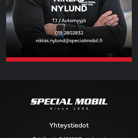
NYLUND
TJ / Automyyjä
019 2802832
niklas.nylund@specialmobil.fi
Yhteystiedot