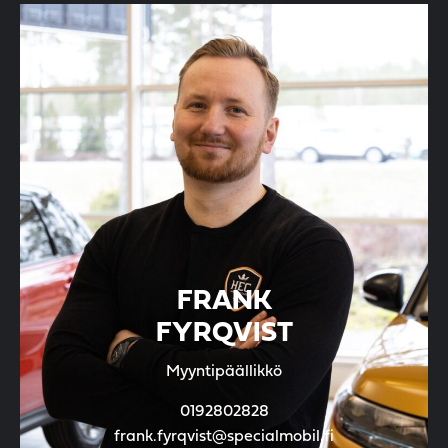
FRANK
FYRQVIST
Myyntipäällikkö
0192802828
frank.fyrqvist@specialmobil.fi