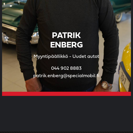
PATRIK
ENBERG
Myyntipäällikkö - Uudet autot
044 902 8883
patrik.enberg@specialmobil.fi