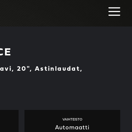
M
CE
vi, 20", Astinlaudat,
VAIHTEISTO
Automaatti