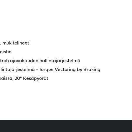
. mukitelineet
nistin
trol) ajovakauden hallintajärjestelmä
intajärjestelmä - Torque Vectoring by Braking
kaissa, 20" Kesäpyörät