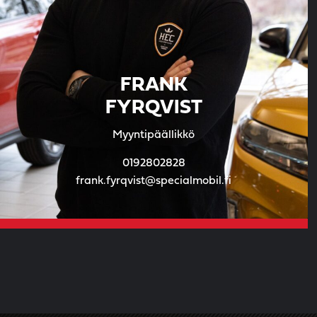
FRANK
FYRQVIST
Myyntipäällikkö
0192802828
frank.fyrqvist@specialmobil.fi