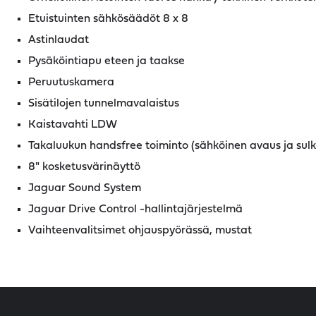
Etuistuinten sähkösäädöt 8 x 8
Astinlaudat
Pysäköintiapu eteen ja taakse
Peruutuskamera
Sisätilojen tunnelmavalaistus
Kaistavahti LDW
Takaluukun handsfree toiminto (sähköinen avaus ja sulk
8" kosketusvärinäyttö
Jaguar Sound System
Jaguar Drive Control -hallintajärjestelmä
Vaihteenvalitsimet ohjauspyörässä, mustat