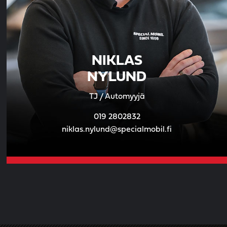
NIKLAS
NYLUND
TJ / Automyyjä
019 2802832
niklas.nylund@specialmobil.fi