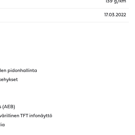
139 g/km
17.03.2022
en pidonhallinta
kehykset
s (AEB)
värillinen TFT infonäyttö
ia