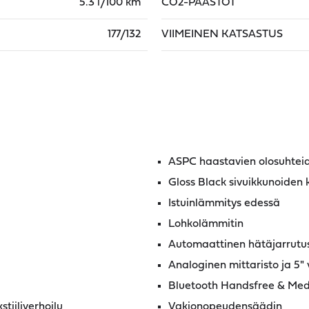
5.3 l/100 km
CO2-PÄÄSTÖT
177/132
VIIMEINEN KATSASTUS
ASPC haastavien olosuhteid
Gloss Black sivuikkunoiden 
Istuinlämmitys edessä
Lohkolämmitin
Automaattinen hätäjarrutu
Analoginen mittaristo ja 5" 
Bluetooth Handsfree & Med
tiiliverhoilu
Vakionopeudensäädin