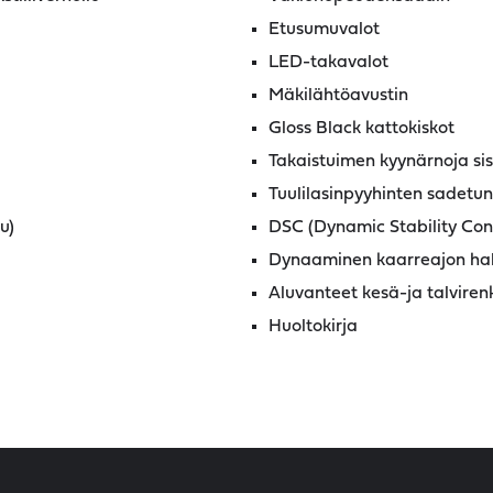
Etusumuvalot
LED-takavalot
Mäkilähtöavustin
Gloss Black kattokiskot
Takaistuimen kyynärnoja sis
Tuulilasinpyyhinten sadetun
u)
DSC (Dynamic Stability Con
Dynaaminen kaarreajon hall
Aluvanteet kesä-ja talviren
Huoltokirja