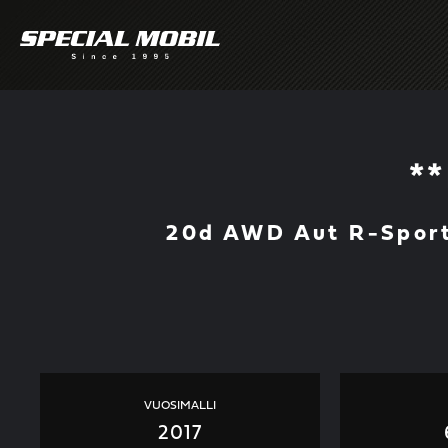
Skip
to
content
*
20d AWD Aut R-Sport 
VUOSIMALLI
2017