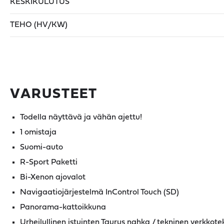
KESKIKULUTUS
TEHO (HV/KW)
VARUSTEET
Todella näyttävä ja vähän ajettu!
1 omistaja
Suomi-auto
R-Sport Paketti
Bi-Xenon ajovalot
Navigaatiojärjestelmä InControl Touch (SD)
Panorama-kattoikkuna
Urheilullinen istuinten Taurus nahka / tekninen verkkoteks