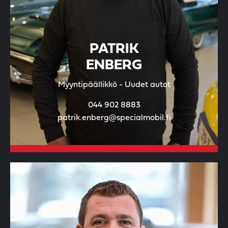
PATRIK
ENBERG
Myyntipäällikkö - Uudet autot
044 902 8883
patrik.enberg@specialmobil.fi