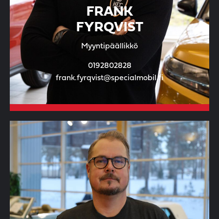
FRANK
FYRQVIST
Myyntipäällikkö
0192802828
frank.fyrqvist@specialmobil.fi