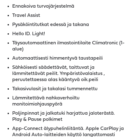
Ennakoiva turvajärjestelmä
Travel Assist
Pysäköintitutkat edessä ja takana
Hello ID. Light!
Täysautomaattinen ilmastointilaite Climatronic (1-
alue)
Automaattisesti himmentyvä taustapeili
Sähköisesti säädettävät, taittuvat ja
lämmitettävät peilit. Ympäristövalaistus ,
peruutettaessa alas kääntyvä oik.peili
Takasivulasit ja takalasi tummennettu
Lämmitettävä nahkaverhoiltu
monitoimiohjauspyörä
Poljinpinnat ja jalkatuki harjattua jaloterästä.
Play & Pause polkimet
App-Connect älypuhelinliitäntä. Apple CarPlay ja
Android Auto-laitteiden käyttö langattomasti