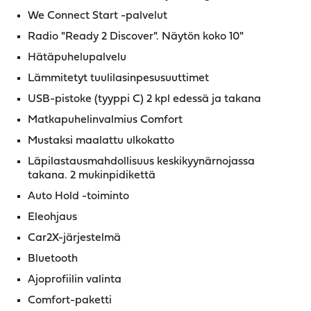
We Connect Start -palvelut
Radio "Ready 2 Discover". Näytön koko 10"
Hätäpuhelupalvelu
Lämmitetyt tuulilasinpesusuuttimet
USB-pistoke (tyyppi C) 2 kpl edessä ja takana
Matkapuhelinvalmius Comfort
Mustaksi maalattu ulkokatto
Läpilastausmahdollisuus keskikyynärnojassa
takana. 2 mukinpidikettä
Auto Hold -toiminto
Eleohjaus
Car2X-järjestelmä
Bluetooth
Ajoprofiilin valinta
Comfort-paketti