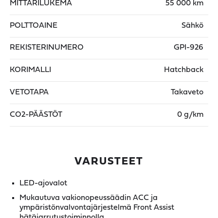
MITTARILUKEMA
55 000 km
POLTTOAINE
Sähkö
REKISTERINUMERO
GPI-926
KORIMALLI
Hatchback
VETOTAPA
Takaveto
CO2-PÄÄSTÖT
0 g/km
VARUSTEET
LED-ajovalot
Mukautuva vakionopeussäädin ACC ja
ympäristönvalvontajärjestelmä Front Assist
hätäjarrutustoiminnolla