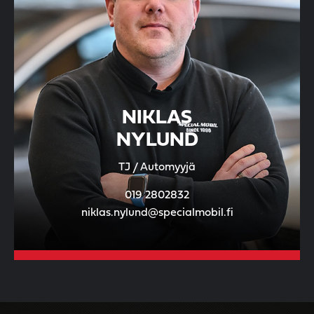
NIKLAS
NYLUND
TJ / Automyyjä
019 2802832
niklas.nylund@specialmobil.fi