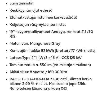
Sadetunnistin
Keskikyynärnojat edessä
Etumatkustajan istuimen korkeussäätö
Kuljettajan väsymyksentunnistus
19“ kevytmetallivanteet Andoya, renkaat 215/50
R19
Metalliväri: Manganese Gray
Korkeajännitekku 82 kWh (brutto) / 77 kWh (netto)
Lataus Type 2 11 kW (3 x 16 A), CCS 125 kW
Tomintamatka n. 550km (Valmistajan mukaan)
Akkutakuu: 8 vuotta / 160 000km
RAHOITUSKAMPANJA 31.08 asti. Kiinteä korko
alkaen 3.99 % + kulut. Maksuaika jopa 72kk.
Rahoituksen käsiraha alkaen 0€!