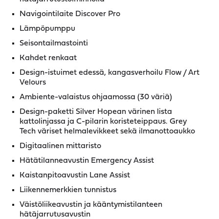
Navigointilaite Discover Pro
Lämpöpumppu
Seisontailmastointi
Kahdet renkaat
Design-istuimet edessä, kangasverhoilu Flow / Art
Velours
Ambiente-valaistus ohjaamossa (30 väriä)
Design-paketti Silver Hopean värinen lista
kattolinjassa ja C-pilarin koristeteippaus. Grey
Tech väriset helmalevikkeet sekä ilmanottoaukko
Digitaalinen mittaristo
Hätätilanneavustin Emergency Assist
Kaistanpitoavustin Lane Assist
Liikennemerkkien tunnistus
Väistöliikeavustin ja kääntymistilanteen
hätäjarrutusavustin