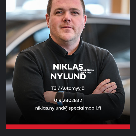
NIKLAS
NYLUND
TJ / Automyyjä
019 2802832
niklas.nylund@specialmobil.fi