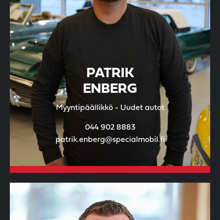
PATRIK
ENBERG
Myyntipäällikkö - Uudet autot
044 902 8883
patrik.enberg@specialmobil.fi