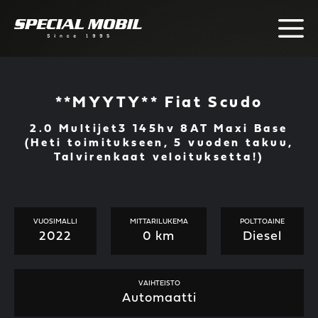
Skip
to
content
**MYYTY** Fiat Scudo
2.0 Multijet3 145hv 8AT Maxi Base
(Heti toimitukseen, 5 vuoden takuu,
Talvirenkaat veloituksetta!)
VUOSIMALLI
MITTARILUKEMA
POLTTOAINE
2022
0 km
Diesel
VAIHTEISTO
Automaatti