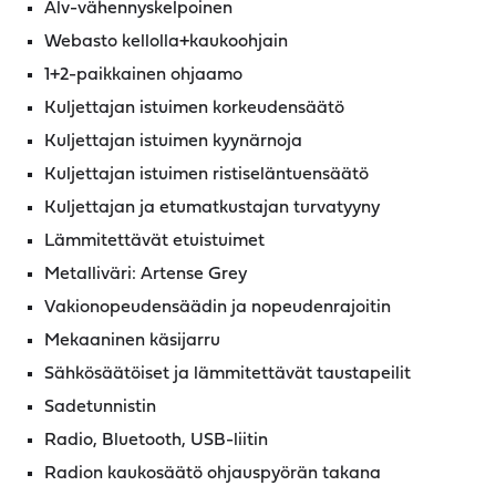
Alv-vähennyskelpoinen
Webasto kellolla+kaukoohjain
1+2-paikkainen ohjaamo
Kuljettajan istuimen korkeudensäätö
Kuljettajan istuimen kyynärnoja
Kuljettajan istuimen ristiseläntuensäätö
Kuljettajan ja etumatkustajan turvatyyny
Lämmitettävät etuistuimet
Metalliväri: Artense Grey
Vakionopeudensäädin ja nopeudenrajoitin
Mekaaninen käsijarru
Sähkösäätöiset ja lämmitettävät taustapeilit
Sadetunnistin
Radio, Bluetooth, USB-liitin
Radion kaukosäätö ohjauspyörän takana