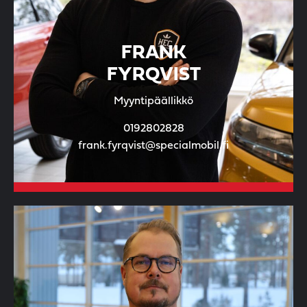
FRANK
FYRQVIST
Myyntipäällikkö
0192802828
frank.fyrqvist@specialmobil.fi