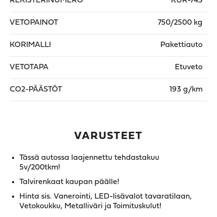
REKISTERINUMERO
KUR-743
VETOPAINOT
750/2500 kg
KORIMALLI
Pakettiauto
VETOTAPA
Etuveto
CO2-PÄÄSTÖT
193 g/km
VARUSTEET
Tässä autossa laajennettu tehdastakuu
5v/200tkm!
Talvirenkaat kaupan päälle!
Hinta sis. Vanerointi, LED-lisävalot tavaratilaan,
Vetokoukku, Metalliväri ja Toimituskulut!