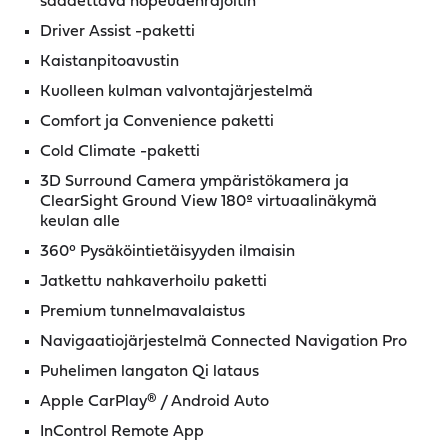
säädettävä nopeudenrajoitin
Driver Assist -paketti
Kaistanpitoavustin
Kuolleen kulman valvontajärjestelmä
Comfort ja Convenience paketti
Cold Climate -paketti
3D Surround Camera ympäristökamera ja
ClearSight Ground View 180º virtuaalinäkymä
keulan alle
360° Pysäköintietäisyyden ilmaisin
Jatkettu nahkaverhoilu paketti
Premium tunnelmavalaistus
Navigaatiojärjestelmä Connected Navigation Pro
Puhelimen langaton Qi lataus
Apple CarPlay® / Android Auto
InControl Remote App