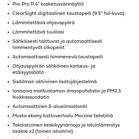
Pivi Pro 11.4" kosketusvärinäyttö
ClearSight digitaalinen taustapeili (9.5" hd-kuva)
Lämmitettävä ohjauspyörä
Lämmitettävä tuulilasi
Sähköisesti taittuvat ja automaattisesti
himmentyvät ulkopeilit
Automaattisesti himmenevä taustapeili
Ohjauspyörän sähköinen korkeus- ja
etäisyyssäätö
Sisäilman aktiivinen laatujärjestelmä
Ionisoiva matkustamon ilmanpuhdistin ja PM2.5
hiukkassuodatin
Automaattinen 3-alueilmastointi
Musta ebony kattoverhoilu Morzine tekstiiliä
Takaistuimen keskikyynärnoja ja istuinlämmitys
taakse x2 (toinen istuinrivi)