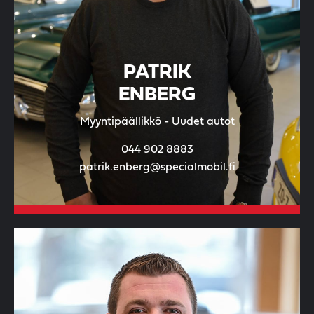
PATRIK
ENBERG
Myyntipäällikkö - Uudet autot
044 902 8883
patrik.enberg@specialmobil.fi