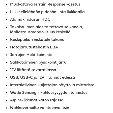
Muokattava Terrain Response -asetus
Liikkeellelähdön pidonhallinta liukkaalla
Alamäkihidastin HDC
Takaistuimen alas taitettava selkänoja,
läpilastausmahdollisuus keskellä
Keskipaikan niskatuki takana
Hätäjarrutustehostin EBA
Jarrujen Hold-toiminto
Sähkötoiminen pysäköintijarru
12V liitäntä tavaratilassa
USB, USB-C ja 12V liitännät edessä
Interaktiivinen kuljettajan näyttö ja mittaristo
Wade Sensing - kahluusyvyyden tunnistus
Alpine-ikkunat katon rajassa
Nahkaverhoiltu vaihteenvalitsin