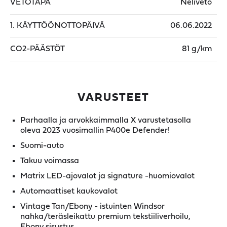
VETOTAPA
Neliveto
1. KÄYTTÖÖNOTTOPÄIVÄ
06.06.2022
CO2-PÄÄSTÖT
81 g/km
VARUSTEET
Parhaalla ja arvokkaimmalla X varustetasolla
oleva 2023 vuosimallin P400e Defender!
Suomi-auto
Takuu voimassa
Matrix LED-ajovalot ja signature -huomiovalot
Automaattiset kaukovalot
Vintage Tan/Ebony - istuinten Windsor
nahka/teräsleikattu premium tekstiiliverhoilu,
Ebony sisustus