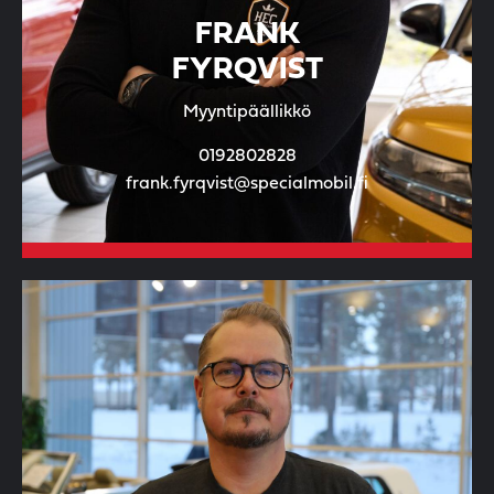
FRANK
FYRQVIST
Myyntipäällikkö
0192802828
frank.fyrqvist@specialmobil.fi