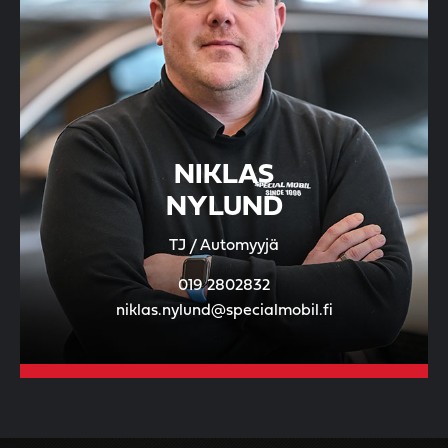
NIKLAS
NYLUND
TJ / Automyyjä
019 2802832
niklas.nylund@specialmobil.fi