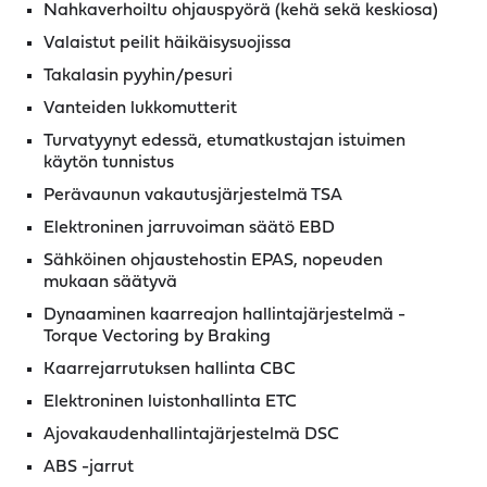
Nahkaverhoiltu ohjauspyörä (kehä sekä keskiosa)
Valaistut peilit häikäisysuojissa
Takalasin pyyhin/pesuri
Vanteiden lukkomutterit
Turvatyynyt edessä, etumatkustajan istuimen
käytön tunnistus
Perävaunun vakautusjärjestelmä TSA
Elektroninen jarruvoiman säätö EBD
Sähköinen ohjaustehostin EPAS, nopeuden
mukaan säätyvä
Dynaaminen kaarreajon hallintajärjestelmä -
Torque Vectoring by Braking
Kaarrejarrutuksen hallinta CBC
Elektroninen luistonhallinta ETC
Ajovakaudenhallintajärjestelmä DSC
ABS -jarrut