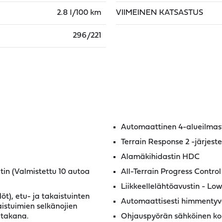
2.8 l/100 km
VIIMEINEN KATSASTUS
296/221
Automaattinen 4-alueilmast
Terrain Response 2 -järjest
Alamäkihidastin HDC
in (Valmistettu 10 autoa
All-Terrain Progress Contro
Liikkeellelähtöavustin - Lo
t), etu- ja takaistuinten
Automaattisesti himmentyvä
aistuimien selkänojien
 takana.
Ohjauspyörän sähköinen kor