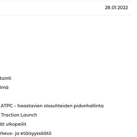
28.01.2022
ointi
elmä
l ATPC - haastavien olosuhteiden pidonhallinta
w Traction Launch
t ulkopeilit
keus- ja etäisyyssäätö