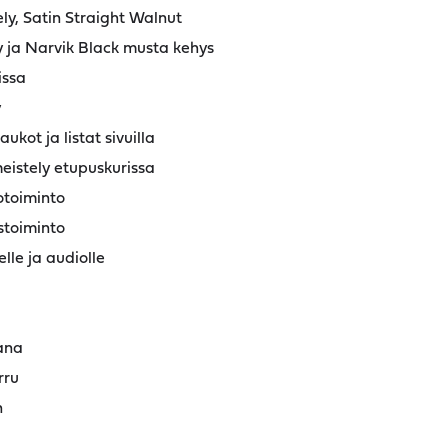
ly, Satin Straight Walnut
ly ja Narvik Black musta kehys
issa
y
ukot ja listat sivuilla
meistely etupuskurissa
otoiminto
stoiminto
lle ja audiolle
ana
rru
n