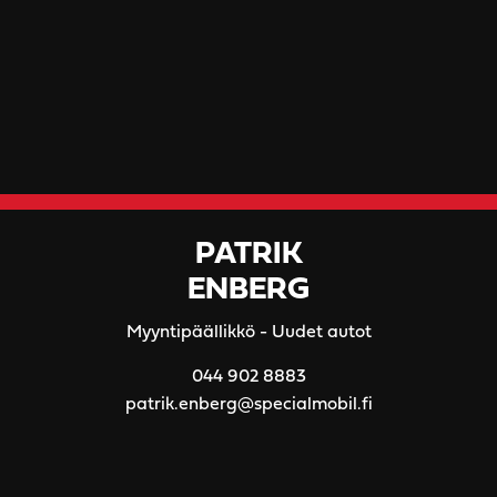
PATRIK
ENBERG
Myyntipäällikkö - Uudet autot
044 902 8883
patrik.enberg@specialmobil.fi