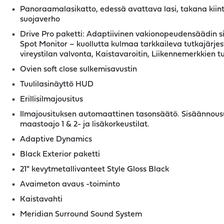
Panoraamalasikatto, edessä avattava lasi, takana kiin
suojaverho
Drive Pro paketti: Adaptiivinen vakionopeudensäädin si
Spot Monitor – kuollutta kulmaa tarkkaileva tutkajärjes
vireystilan valvonta, Kaistavaroitin, Liikennemerkkien t
Ovien soft close sulkemisavustin
Tuulilasinäyttö HUD
Erillisilmajousitus
Ilmajousituksen automaattinen tasonsäätö. Sisäännousu
maastoajo 1 & 2- ja lisäkorkeustilat.
Adaptive Dynamics
Black Exterior paketti
21" kevytmetallivanteet Style Gloss Black
Avaimeton avaus -toiminto
Kaistavahti
Meridian Surround Sound System