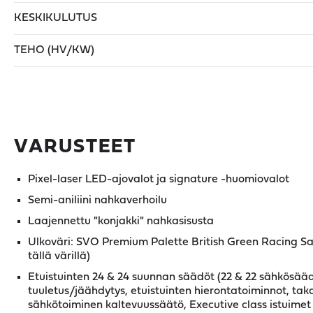
KESKIKULUTUS
TEHO (HV/KW)
VARUSTEET
Pixel-laser LED-ajovalot ja signature -huomiovalot
Semi-aniliini nahkaverhoilu
Laajennettu "konjakki" nahkasisusta
Ulkoväri: SVO Premium Palette British Green Racing Sat
tällä värillä)
Etuistuinten 24 & 24 suunnan säädöt (22 & 22 sähkösäädö
tuuletus/jäähdytys, etuistuinten hierontatoiminnot, tak
sähkötoiminen kaltevuussäätö, Executive class istuimet