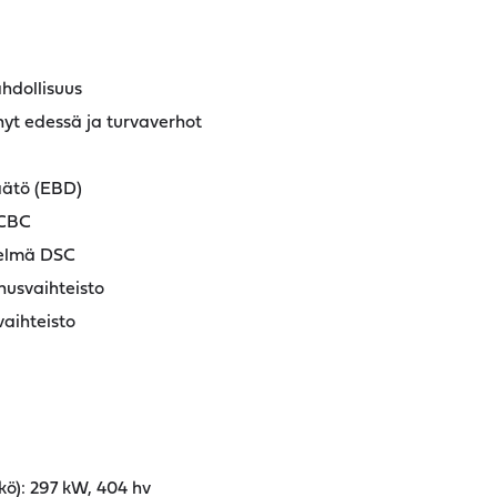
hdollisuus
ynyt edessä ja turvaverhot
äätö (EBD)
 CBC
telmä DSC
nusvaihteisto
aihteisto
kö): 297 kW, 404 hv