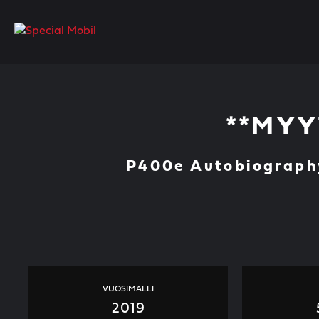
Skip
to
content
**MYY
P400e Autobiography
VUOSIMALLI
2019