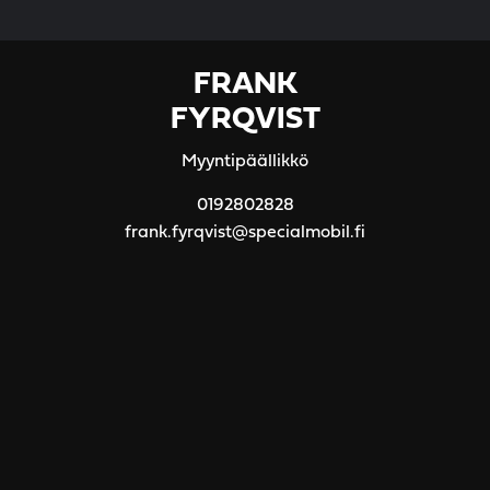
FRANK
FYRQVIST
Myyntipäällikkö
0192802828
frank.fyrqvist@specialmobil.fi