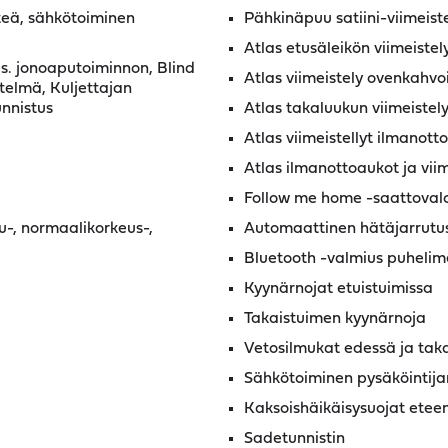
teä, sähkötoiminen
Pähkinäpuu satiini-viimeiste
Atlas etusäleikön viimeiste
s. jonoaputoiminnon, Blind
Atlas viimeistely ovenkahvo
telmä, Kuljettajan
unnistus
Atlas takaluukun viimeistel
Atlas viimeistellyt ilmanottoa
Atlas ilmanottoaukot ja vii
Follow me home -saattoval
-, normaalikorkeus-,
Automaattinen hätäjarrutu
Bluetooth -valmius puhelime
Kyynärnojat etuistuimissa
Takaistuimen kyynärnoja
Vetosilmukat edessä ja tak
Sähkötoiminen pysäköintija
Kaksoishäikäisysuojat etee
Sadetunnistin