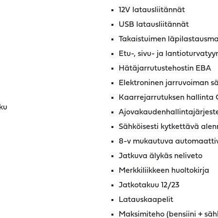
12V latausliitännät
USB latausliitännät
Takaistuimen läpilastausma
Etu-, sivu- ja lantioturvaty
Hätäjarrutustehostin EBA
Elektroninen jarruvoiman s
Kaarrejarrutuksen hallinta
ku
Ajovakaudenhallintajärjes
Sähköisesti kytkettävä alen
8-v mukautuva automaattiv
Jatkuva älykäs neliveto
Merkkiliikkeen huoltokirja
Jatkotakuu 12/23
Latauskaapelit
Maksimiteho (bensiini + säh