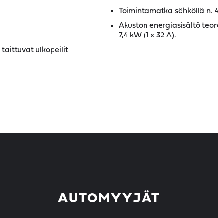
Toimintamatka sähköllä n.
Akuston energiasisältö teore
7,4 kW (1 x 32 A).
taittuvat ulkopeilit
AUTOMYYJÄT