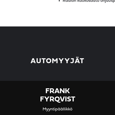
Radion kaukosäätö ohjaus
AUTOMYYJÄT
FRANK
FYRQVIST
Myyntipäällikkö