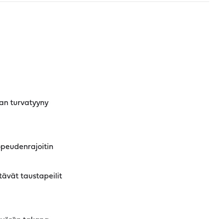
jan turvatyyny
peudenrajoitin
ävät taustapeilit