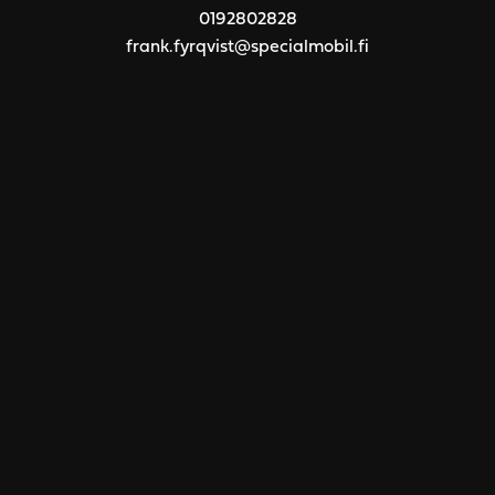
0192802828
frank.fyrqvist@specialmobil.fi