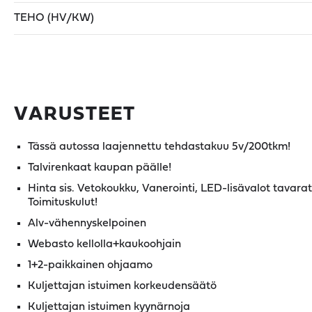
TEHO (HV/KW)
VARUSTEET
Tässä autossa laajennettu tehdastakuu 5v/200tkm!
Talvirenkaat kaupan päälle!
Hinta sis. Vetokoukku, Vanerointi, LED-lisävalot tavarati
Toimituskulut!
Alv-vähennyskelpoinen
Webasto kellolla+kaukoohjain
1+2-paikkainen ohjaamo
Kuljettajan istuimen korkeudensäätö
Kuljettajan istuimen kyynärnoja