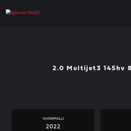
Skip
to
content
2.0 Multijet3 145hv
VUOSIMALLI
2022