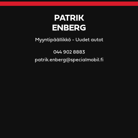
PATRIK
ENBERG
Myyntipäällikkö - Uudet autot
044 902 8883
patrik.enberg@specialmobil.fi