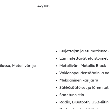
142/106
Kuljettajan ja etumatkusta
Lämmitettävät etuistuimet
lassa, Metalliväri ja
Metalliväri: Metallic Black
Vakionopeudensäädin ja no
Mekaaninen käsijarru
Sähkösäätöiset ja lämmitett
Sadetunnistin
Radio, Bluetooth, USB-liitin