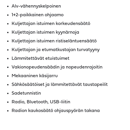
Alv-vähennyskelpoinen
1+2-paikkainen ohjaamo
Kuljettajan istuimen korkeudensäätö
Kuljettajan istuimen kyynärnoja
Kuljettajan istuimen ristiseläntuensäätö
Kuljettajan ja etumatkustajan turvatyyny
Lämmitettävät etuistuimet
Vakionopeudensäädin ja nopeudenrajoitin
Mekaaninen käsijarru
Sähkösäätöiset ja lämmitettävät taustapeilit
Sadetunnistin
Radio, Bluetooth, USB-liitin
Radion kaukosäätö ohjauspyörän takana