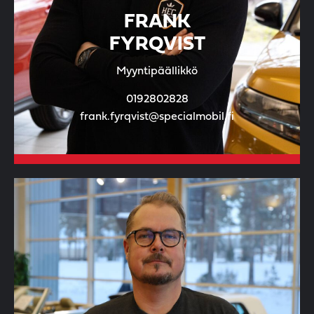
FRANK
FYRQVIST
Myyntipäällikkö
0192802828
frank.fyrqvist@specialmobil.fi