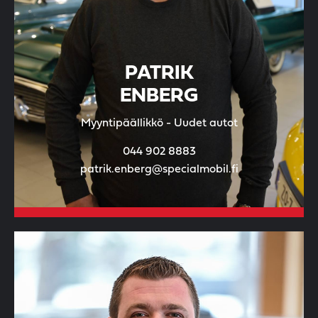
PATRIK
ENBERG
Myyntipäällikkö - Uudet autot
044 902 8883
patrik.enberg@specialmobil.fi