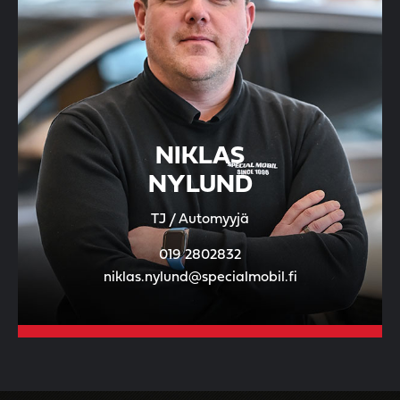
NIKLAS
NYLUND
TJ / Automyyjä
019 2802832
niklas.nylund@specialmobil.fi