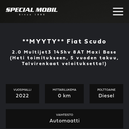
Skip
to
content
**MYYTY** Fiat Scudo
2.0 Multijet3 145hv 8AT Maxi Base
(Heti toimitukseen, 5 vuoden takuu,
Talvirenkaat veloituksetta!)
VUOSIMALLI
MITTARILUKEMA
POLTTOAINE
2022
0 km
Diesel
VAIHTEISTO
Automaatti