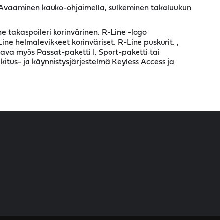
 Avaaminen kauko-ohjaimella, sulkeminen takaluukun
e takaspoileri korinvärinen. R-Line -logo
ne helmalevikkeet korinväriset. R-Line puskurit. ,
ttava myös Passat-paketti I, Sport-paketti tai
kitus- ja käynnistysjärjestelmä Keyless Access ja