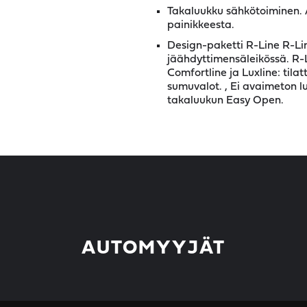
Takaluukku sähkötoiminen.
painikkeesta.
Design-paketti R-Line R-Lin
jäähdyttimensäleikössä. R-Li
Comfortline ja Luxline: tila
sumuvalot. , Ei avaimeton lu
takaluukun Easy Open.
AUTOMYYJÄT