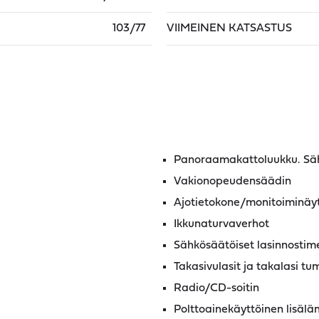
103/77
VIIMEINEN KATSASTUS
Panoraamakattoluukku. Sähk
Vakionopeudensäädin
Ajotietokone/monitoiminäy
Ikkunaturvaverhot
Sähkösäätöiset lasinnostim
Takasivulasit ja takalasi t
Radio/CD-soitin
Polttoainekäyttöinen lisäläm