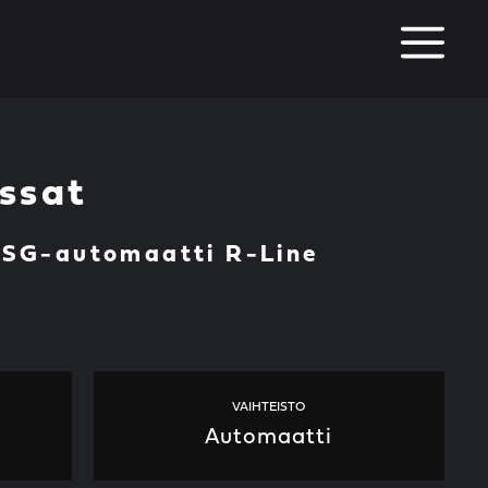
M
ssat
 DSG-automaatti R-Line
VAIHTEISTO
Automaatti