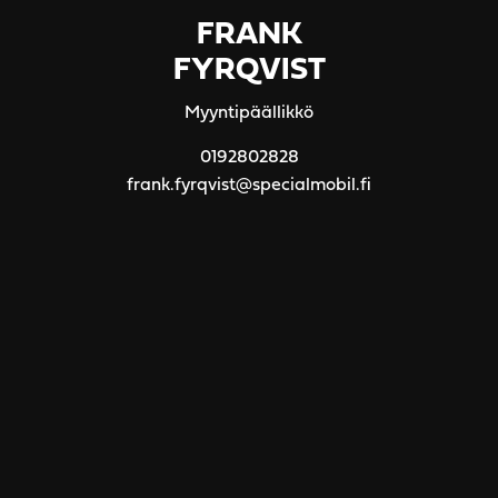
FRANK
FYRQVIST
Myyntipäällikkö
0192802828
frank.fyrqvist@specialmobil.fi