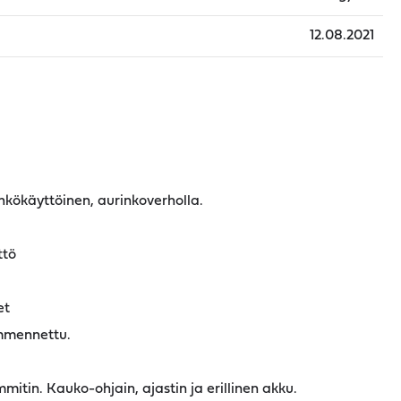
12.08.2021
ökäyttöinen, aurinkoverholla.
ttö
et
ummennettu.
mitin. Kauko-ohjain, ajastin ja erillinen akku.