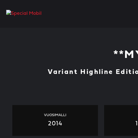
Skip
to
content
**M
Variant Highline Edit
VUOSIMALLI
2014