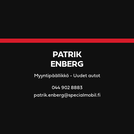
PATRIK
ENBERG
Myyntipäällikkö - Uudet autot
044 902 8883
patrik.enberg@specialmobil.fi