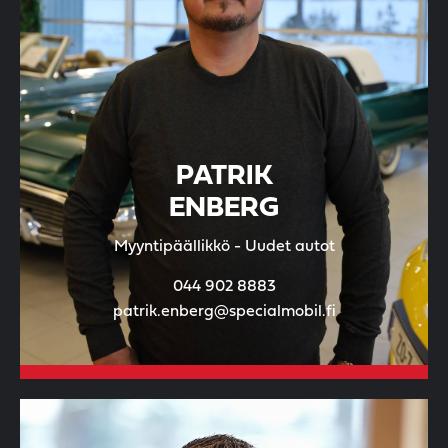
PATRIK
ENBERG
Myyntipäällikkö - Uudet autot
044 902 8883
patrik.enberg@specialmobil.fi