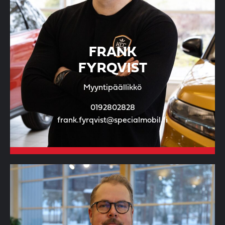
FRANK
FYRQVIST
Myyntipäällikkö
0192802828
frank.fyrqvist@specialmobil.fi