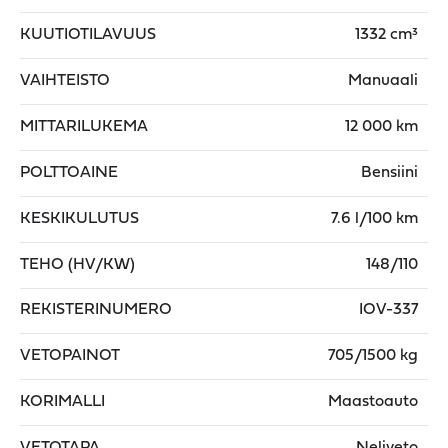
KUUTIOTILAVUUS
1332 cm³
VAIHTEISTO
Manuaali
MITTARILUKEMA
12 000 km
POLTTOAINE
Bensiini
KESKIKULUTUS
7.6 l/100 km
TEHO (HV/KW)
148/110
REKISTERINUMERO
IOV-337
VETOPAINOT
705/1500 kg
KORIMALLI
Maastoauto
VETOTAPA
Neliveto