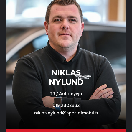
NIKLAS
NYLUND
TJ / Automyyjä
019 2802832
niklas.nylund@specialmobil.fi