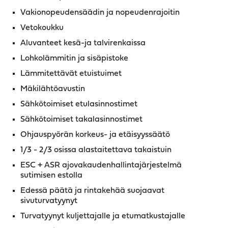
Vakionopeudensäädin ja nopeudenrajoitin
Vetokoukku
Aluvanteet kesä-ja talvirenkaissa
Lohkolämmitin ja sisäpistoke
Lämmitettävät etuistuimet
Mäkilähtöavustin
Sähkötoimiset etulasinnostimet
Sähkötoimiset takalasinnostimet
Ohjauspyörän korkeus- ja etäisyyssäätö
1/3 - 2/3 osissa alastaitettava takaistuin
ESC + ASR ajovakaudenhallintajärjestelmä
sutimisen estolla
Edessä päätä ja rintakehää suojaavat
sivuturvatyynyt
Turvatyynyt kuljettajalle ja etumatkustajalle