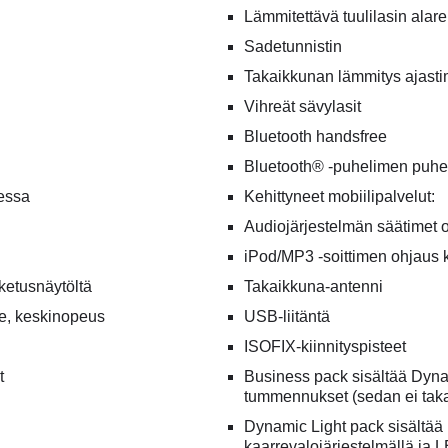
Lämmitettävä tuulilasin alar
Sadetunnistin
Takaikkunan lämmitys ajasti
Vihreät sävylasit
Bluetooth handsfree
Bluetooth® -puhelimen puhelu
eessa
Kehittyneet mobiilipalvelut:
Audiojärjestelmän säätimet
iPod/MP3 -soittimen ohjaus 
ketusnäytöltä
Takaikkuna-antenni
de, keskinopeus
USB-liitäntä
ISOFIX-kiinnityspisteet
t
Business pack sisältää Dynam
tummennukset (sedan ei tak
Dynamic Light pack sisältää
kaarrevalojärjestelmällä ja 