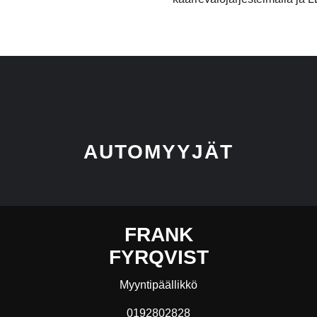
AUTOMYYJÄT
FRANK
FYRQVIST
Myyntipäällikkö
0192802828