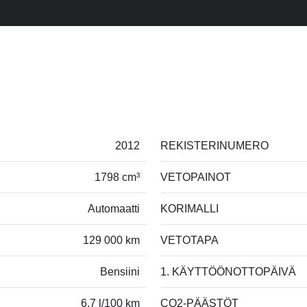
2012
REKISTERINUMERO
1798 cm³
VETOPAINOT
Automaatti
KORIMALLI
129 000 km
VETOTAPA
Bensiini
1. KÄYTTÖÖNOTTOPÄIVÄ
6.7 l/100 km
CO2-PÄÄSTÖT