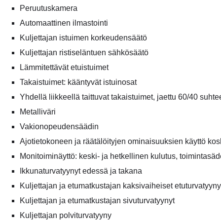
Peruutuskamera
Automaattinen ilmastointi
Kuljettajan istuimen korkeudensäätö
Kuljettajan ristiseläntuen sähkösäätö
Lämmitettävät etuistuimet
Takaistuimet: kääntyvät istuinosat
Yhdellä liikkeellä taittuvat takaistuimet, jaettu 60/40 suht
Metalliväri
Vakionopeudensäädin
Ajotietokoneen ja räätälöityjen ominaisuuksien käyttö kos
Monitoiminäyttö: keski- ja hetkellinen kulutus, toimintasä
Ikkunaturvatyynyt edessä ja takana
Kuljettajan ja etumatkustajan kaksivaiheiset etuturvatyyny
Kuljettajan ja etumatkustajan sivuturvatyynyt
Kuljettajan polviturvatyyny