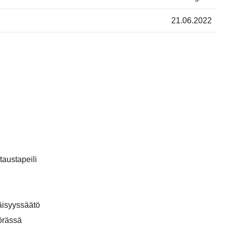
21.06.2022
taustapeili
äisyyssäätö
örässä