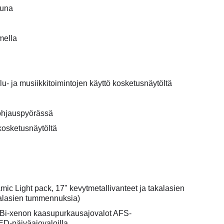
euna
mella
- ja musiikkitoimintojen käyttö kosketusnäytöltä
 ohjauspyörässä
kosketusnäytöltä
ic Light pack, 17" kevytmetallivanteet ja takalasien
alasien tummennuksia)
 Bi-xenon kaasupurkausajovalot AFS-
LED-päiväajovaloilla