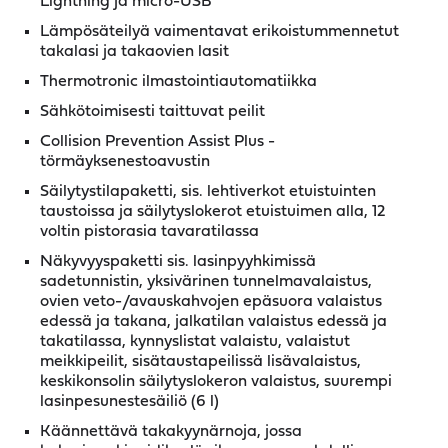
Lightning ja micro-USB
Lämpösäteilyä vaimentavat erikoistummennetut
takalasi ja takaovien lasit
Thermotronic ilmastointiautomatiikka
Sähkötoimisesti taittuvat peilit
Collision Prevention Assist Plus -
törmäyksenestoavustin
Säilytystilapaketti, sis. lehtiverkot etuistuinten
taustoissa ja säilytyslokerot etuistuimen alla, 12
voltin pistorasia tavaratilassa
Näkyvyyspaketti sis. lasinpyyhkimissä
sadetunnistin, yksivärinen tunnelmavalaistus,
ovien veto-/avauskahvojen epäsuora valaistus
edessä ja takana, jalkatilan valaistus edessä ja
takatilassa, kynnyslistat valaistu, valaistut
meikkipeilit, sisätaustapeilissä lisävalaistus,
keskikonsolin säilytyslokeron valaistus, suurempi
lasinpesunestesäiliö (6 l)
Käännettävä takakyynärnoja, jossa