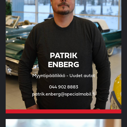
PATRIK
ENBERG
Myyntipäällikkö - Uudet autot
044 902 8883
patrik.enberg@specialmobil.fi