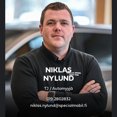
NIKLAS
NYLUND
TJ / Automyyjä
019 2802832
niklas.nylund@specialmobil.fi