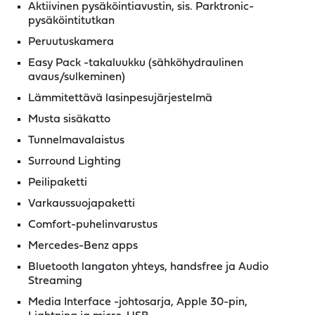
Aktiivinen pysäköintiavustin, sis. Parktronic-
pysäköintitutkan
Peruutuskamera
Easy Pack -takaluukku (sähköhydraulinen
avaus/sulkeminen)
Lämmitettävä lasinpesujärjestelmä
Musta sisäkatto
Tunnelmavalaistus
Surround Lighting
Peilipaketti
Varkaussuojapaketti
Comfort-puhelinvarustus
Mercedes-Benz apps
Bluetooth langaton yhteys, handsfree ja Audio
Streaming
Media Interface -johtosarja, Apple 30-pin,