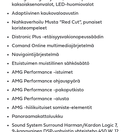
kaksoisksenonvalot, LED-huomiovalot
Adaptiivinen kaukovaloavustin
Nahkaverhoilu Musta “Red Cut”, punaiset
koristeompeleet
Distronic Plus -etäisyysvakionopeussäädin
Comand Online multimediajärjetelmä
Navigointijärjestelmä
Etuistuimen muistillinen sähkösäätö
AMG Performance -istuimet
AMG Performance ohjauspyörä
AMG Performance -pakoputkisto
AMG Performance -alusta
AMG -hiilikuituiset somiste-elementit
Panoraamakattoluukku
Sound System Surround Harman/Kardon Logic 7,
9-kanavainen DSP-vahvistin yhteisteho 450 W, 12