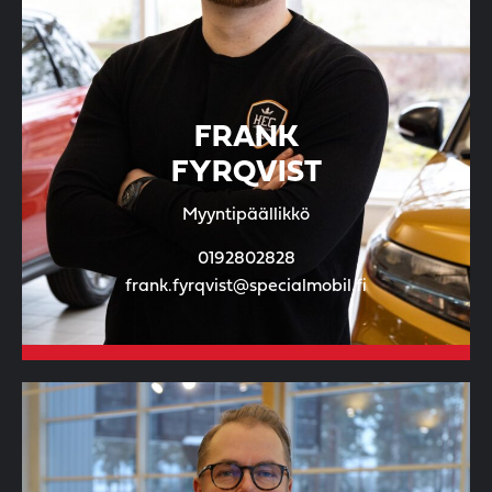
FRANK
FYRQVIST
Myyntipäällikkö
0192802828
frank.fyrqvist@specialmobil.fi