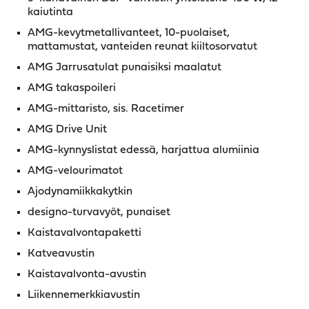
kaiutinta
AMG-kevytmetallivanteet, 10-puolaiset,
mattamustat, vanteiden reunat kiiltosorvatut
AMG Jarrusatulat punaisiksi maalatut
AMG takaspoileri
AMG-mittaristo, sis. Racetimer
AMG Drive Unit
AMG-kynnyslistat edessä, harjattua alumiinia
AMG-velourimatot
Ajodynamiikkakytkin
designo-turvavyöt, punaiset
Kaistavalvontapaketti
Katveavustin
Kaistavalvonta-avustin
Liikennemerkkiavustin