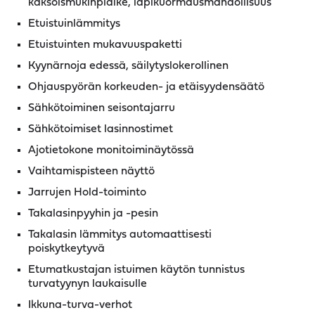
kaksoismukinpidike, läpikuormausmahdollisuus
Etuistuinlämmitys
Etuistuinten mukavuuspaketti
Kyynärnoja edessä, säilytyslokerollinen
Ohjauspyörän korkeuden- ja etäisyydensäätö
Sähkötoiminen seisontajarru
Sähkötoimiset lasinnostimet
Ajotietokone monitoiminäytössä
Vaihtamispisteen näyttö
Jarrujen Hold-toiminto
Takalasinpyyhin ja -pesin
Takalasin lämmitys automaattisesti
poiskytkeytyvä
Etumatkustajan istuimen käytön tunnistus
turvatyynyn laukaisulle
Ikkuna-turva-verhot