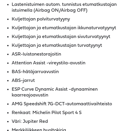
Lastenistuimen autom. tunnistus etumatkustajan
istuimella (Airbag ON/Airbag OFF)
Kuljettajan polviturvatyyny
Kuljettajan ja etumatkustajan ikkunaturvatyynyt
Kuljettajan ja etumatkustajan sivuturvatyynyt
Kuljettajan ja etumatkustajan turvatyynyt
ASR-luistonestorajoitin
Attention Assist -vireystila-avustin
BAS-hätäjarruavustin
ABS-jarrut
ESP Curve Dynamic Assist -dynaaminen
kaarreajoavustin
AMG Speedshift 7G-DCT-automaattivaihteisto
Renkaat: Michelin Pilot Sport 4 S
Väri: Jupiter Red
Merkkiliikkeen huoltokirja