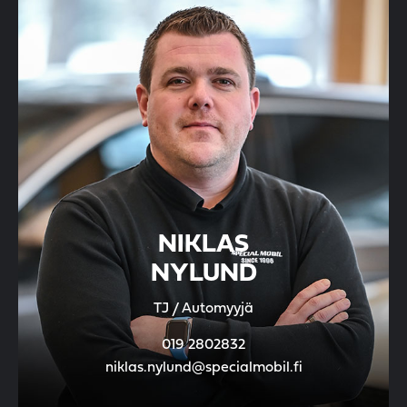
NIKLAS
NYLUND
TJ / Automyyjä
019 2802832
niklas.nylund@specialmobil.fi