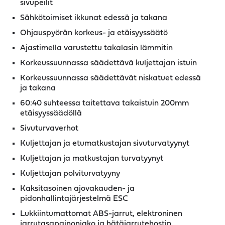
sivupeilit
Sähkötoimiset ikkunat edessä ja takana
Ohjauspyörän korkeus- ja etäisyyssäätö
Ajastimella varustettu takalasin lämmitin
Korkeussuunnassa säädettävä kuljettajan istuin
Korkeussuunnassa säädettävät niskatuet edessä
ja takana
60:40 suhteessa taitettava takaistuin 200mm
etäisyyssäädöllä
Sivuturvaverhot
Kuljettajan ja etumatkustajan sivuturvatyynyt
Kuljettajan ja matkustajan turvatyynyt
Kuljettajan polviturvatyyny
Kaksitasoinen ajovakauden- ja
pidonhallintajärjestelmä ESC
Lukkiintumattomat ABS-jarrut, elektroninen
jarrutasapainonjako ja hätäjarrutehostin