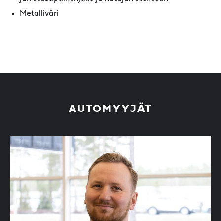
Metalliväri
AUTOMYYJÄT