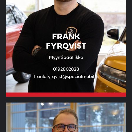
FRANK
FYRQVIST
Myyntipäällikkö
0192802828
frank.fyrqvist@specialmobil.fi