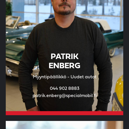
PATRIK
ENBERG
Myyntipäällikkö - Uudet autot
044 902 8883
patrik.enberg@specialmobil.fi