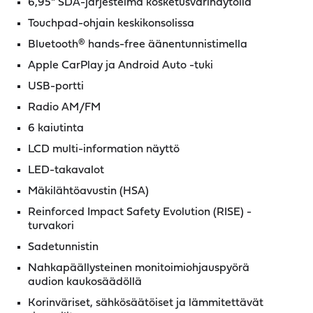
6,95" SDA-järjestelmä kosketusvärinäytöllä
Touchpad-ohjain keskikonsolissa
Bluetooth® hands-free äänentunnistimella
Apple CarPlay ja Android Auto -tuki
USB-portti
Radio AM/FM
6 kaiutinta
LCD multi-information näyttö
LED-takavalot
Mäkilähtöavustin (HSA)
Reinforced Impact Safety Evolution (RISE) -
turvakori
Sadetunnistin
Nahkapäällysteinen monitoimiohjauspyörä
audion kaukosäädöllä
Korinväriset, sähkösäätöiset ja lämmitettävät