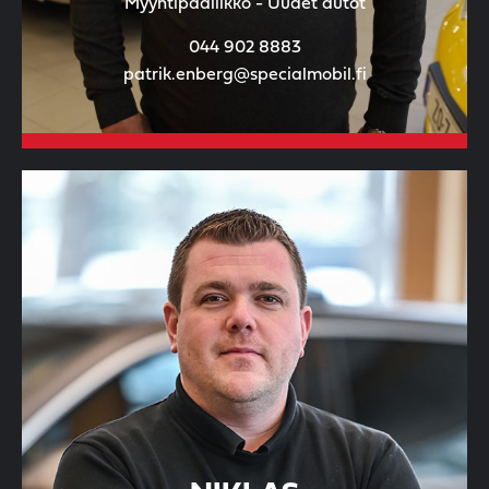
Myyntipäällikkö - Uudet autot
044 902 8883
patrik.enberg@specialmobil.fi