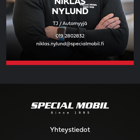
NIKLAS
NYLUND
TJ / Automyyjä
019 2802832
niklas.nylund@specialmobil.fi
Yhteystiedot