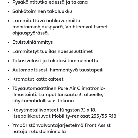
Pysäköintitutka edessä ja takana
Sähkötoiminen takaluukku
Lämmitettävä nahkaverhoiltu
monitoimiohjauspyörä, Vaihteenvalitsimet
ohjauspyörässä.
Etuistuinlämmitys
Lämmitetyt tuulilasinpesusuuttimet
Takasivulasit ja takalasi tummennettu
Automaattisesti himmentyvä taustapeili
Kromatut kattokaiteet
Täysautomaattinen Pure Air Climatronic-
ilmastointi. Lämpötilansäätö 3. alueelle,
käyttömahdollisuus takana
Kevytmetallivanteet Kingston 7J x 18.
Itsepaikkautuvat Mobility-renkaat 235/55 R18.
Ympäristönvalvontajärjestelmä Front Assist
hätäjarrutustoiminnolla