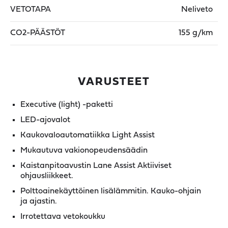
VETOTAPA
Neliveto
CO2-PÄÄSTÖT
155 g/km
VARUSTEET
Executive (light) -paketti
LED-ajovalot
Kaukovaloautomatiikka Light Assist
Mukautuva vakionopeudensäädin
Kaistanpitoavustin Lane Assist Aktiiviset
ohjausliikkeet.
Polttoainekäyttöinen lisälämmitin. Kauko-ohjain
ja ajastin.
Irrotettava vetokoukku