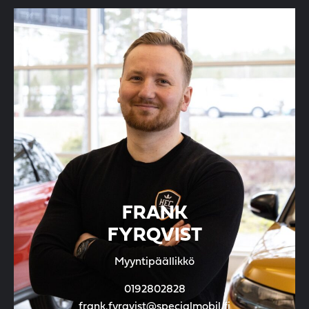
FRANK
FYRQVIST
Myyntipäällikkö
0192802828
frank.fyrqvist@specialmobil.fi