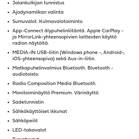
Jalankulkijan tunnistus
Ajodynamiikan valinta
Sumuvalot. Kulmavalotoiminto
App-Connect älypuhelinliitäntä. Apple CarPlay -
ja MirrorLink-yhteensopivien laitteiden käyttö
radion näytöltä.
MEDIA-IN USB-liitin (Windows phone -, Android-,
iOS-yhteensopiva) sekä Aux-in-liitin.
Matkapuhelinvalmius Bluetooth. Bluetooth -
audiotoisto.
Radio Composition Media Bluetooth.
Monitoiminäyttö Premium. Värinäyttö.
Sadetunnistin
Sähkökäyttöiset ikkunat
Sähköpeilit
LED-takavalot