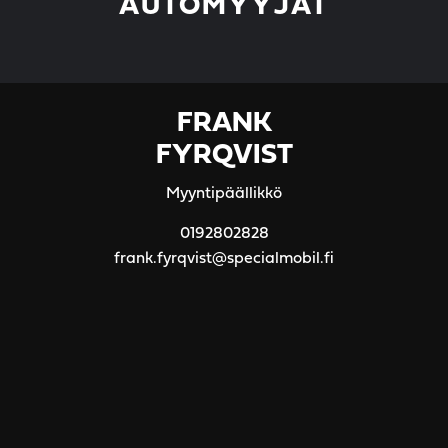
AUTOMYYJÄT
FRANK
FYRQVIST
Myyntipäällikkö
0192802828
frank.fyrqvist@specialmobil.fi