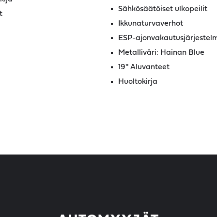
Sähkösäätöiset ulkopeilit
t
Ikkunaturvaverhot
ESP-ajonvakautusjärjestel
Metalliväri: Hainan Blue
19'' Aluvanteet
Huoltokirja