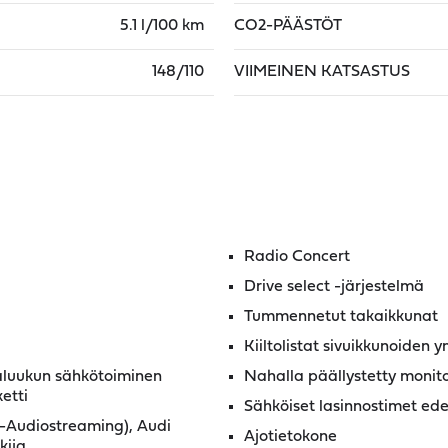
5.1 l/100 km
CO2-PÄÄSTÖT
148/110
VIIMEINEN KATSASTUS
Radio Concert
Drive select -järjestelmä
Tummennetut takaikkunat
Kiiltolistat sivuikkunoiden y
kaluukun sähkötoiminen
Nahalla päällystetty monit
etti
Sähköiset lasinnostimet ed
th-Audiostreaming), Audi
Ajotietokone
kija