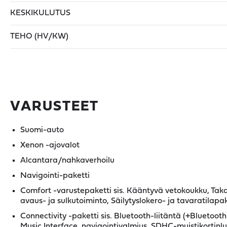
KESKIKULUTUS
TEHO (HV/KW)
VARUSTEET
Suomi-auto
Xenon -ajovalot
Alcantara/nahkaverhoilu
Navigointi-paketti
Comfort -varustepaketti sis. Kääntyvä vetokoukku, Ta
avaus- ja sulkutoiminto, Säilytyslokero- ja tavaratilapak
Connectivity -paketti sis. Bluetooth-liitäntä (+Bluetoo
Music Interface, navigointivalmius, SDHC-muistikortinlu