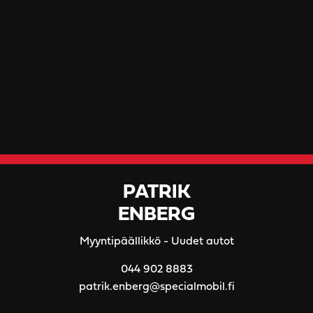
PATRIK
ENBERG
Myyntipäällikkö - Uudet autot
044 902 8883
patrik.enberg@specialmobil.fi