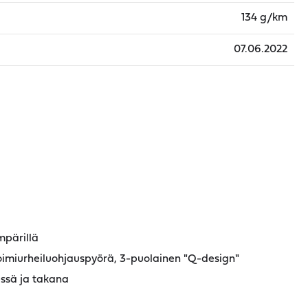
134 g/km
07.06.2022
mpärillä
oimiurheiluohjauspyörä, 3-puolainen "Q-design"
essä ja takana