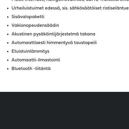
Urheiluistuimet edessä, sis. sähkösäätöiset ristiseläntue
Sisävalopaketti
Vakionopeudensäädin
Akustinen pysäköintijärjestelmä takana
Automaattisesti himmentyvä taustapeili
Etuistuinlämmitys
Automaatti-ilmastointi
Bluetooth -liitäntä