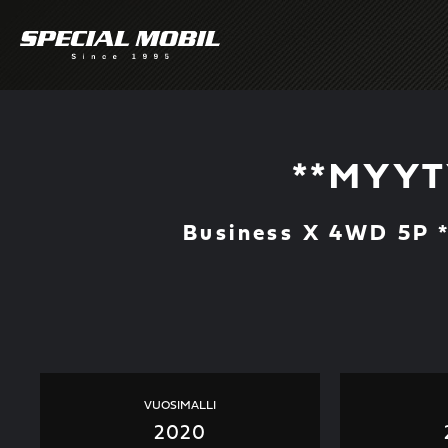
Skip
to
content
**MYYTY
Business X 4WD 5P 
VUOSIMALLI
2020