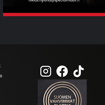
niklas.nylund@specialmobil.fi
t
00