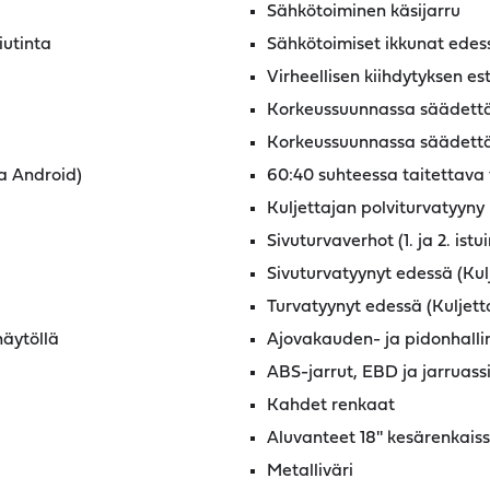
Sähkötoiminen käsijarru
iutinta
Sähkötoimiset ikkunat edes
Virheellisen kiihdytyksen es
Korkeussuunnassa säädettäv
Korkeussuunnassa säädettä
ja Android)
60:40 suhteessa taitettava 
Kuljettajan polviturvatyyny
Sivuturvaverhot (1. ja 2. istui
Sivuturvatyynyt edessä (Kul
Turvatyynyt edessä (Kuljett
näytöllä
Ajovakauden- ja pidonhalli
ABS-jarrut, EBD ja jarruassi
Kahdet renkaat
Aluvanteet 18'' kesärenkaissa
Metalliväri