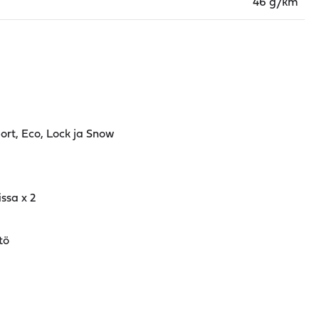
46 g/km
port, Eco, Lock ja Snow
issa x 2
tö