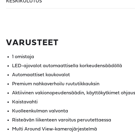
KESKIKULUTUS
VARUSTEET
1 omistaja
LED-ajovalot automaattisella korkeudensäädöllä
Automaattiset kaukovalot
Premium nahkaverhoilu ruututikkauksin
Aktiivinen vakionopeudensäädin, käyttökytkimet ohjau
Kaistavahti
Kuolleenkulman valvonta
Risteävän liikenteen varoitus peruutettaessa
Multi Around View-kamerajärjestelmä