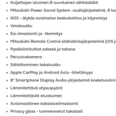
Kuljettajan istuimen 8-suuntainen sähkösäätö
Mitsubishi Power Sound System -audiojärjestelmä, 8 ka
KOS - älykäs avaimeton keskuslukitus ja käynnistys
Vetokoukku
Esi-ilmastointi ja -lämmitys
Mitsubishi Remote Control etähallintajärjestelmä (iOS 
Pysäköintitutkat edessä ja takana
Peruutuskamera
Sähkötoiminen takaluukku
Apple CarPlay ja Android Auto -liitettävyys
8" Smartphone Display Audio-järjestelmä kosketusväri
Lämmitettävä ohjauspyörä
Lämmitettävät etuistuimet
Automaattinen kaksialueilmastointi
Privacy glass - tummennetut takalasit