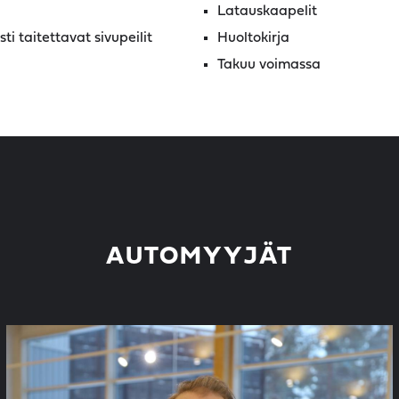
Latauskaapelit
i taitettavat sivupeilit
Huoltokirja
Takuu voimassa
AUTOMYYJÄT