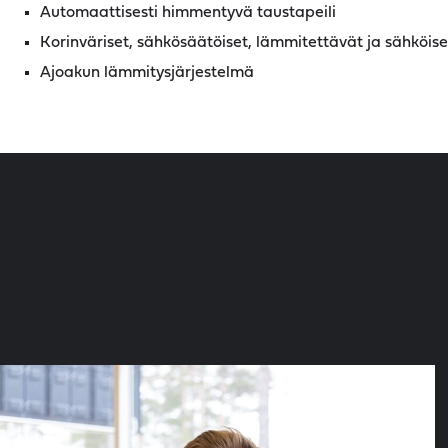
Automaattisesti himmentyvä taustapeili
Korinväriset, sähkösäätöiset, lämmitettävät ja sähköisest
Ajoakun lämmitysjärjestelmä