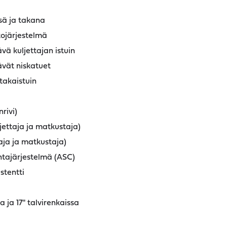
sä ja takana
tojärjestelmä
ä kuljettajan istuin
vät niskatuet
takaistuin
nrivi)
jettaja ja matkustaja)
aja ja matkustaja)
ntajärjestelmä (ASC)
stentti
 ja 17'' talvirenkaissa