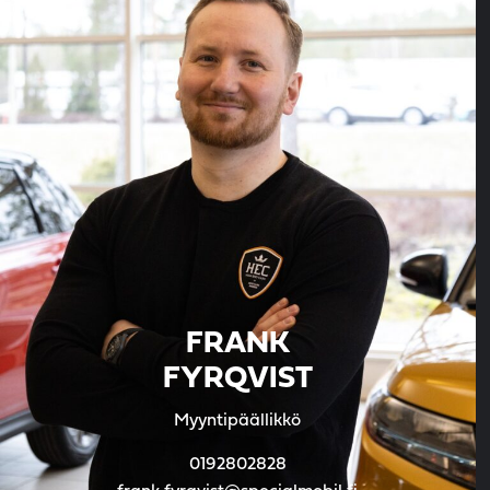
FRANK
FYRQVIST
Myyntipäällikkö
0192802828