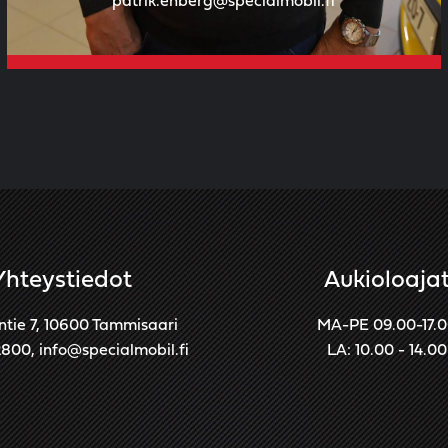
patrik.enberg@specialmobil.fi
Yhteystiedot
Aukioloaja
ntie 7, 10600 Tammisaari
MA-PE 09.00-17.
2800
,
info@specialmobil.fi
LA: 10.00 - 14.00