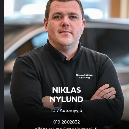
NIKLAS
NYLUND
TJ / Automyyjä
019 2802832