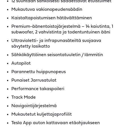
12 suuntaan sähköisesti säädettävät etuistuimet
Mukautuva vakionopeudensäädin
Kaistaltapoistumisen hätävälttäminen
Premium-äänentoistojärjestelmä – 14 kaiutinta, 1
subwoofer, 2 vahvistinta ja todentuntuinen ääni
Ultravioletti- ja infrapunasäteiltä suojaava
sävytetty lasikatto
Sähkökäyttöinen seisontatuuletin / lämmitin
Autopilot
Parannettu huippunopeus
Punaiset Jarrusatulat
Performance takaspoileri
Track Mode
Navigointijärjestelmä
Mukautetut kuljettajaprofiilit
Tesla App auton kattavaan etäohjaukseen