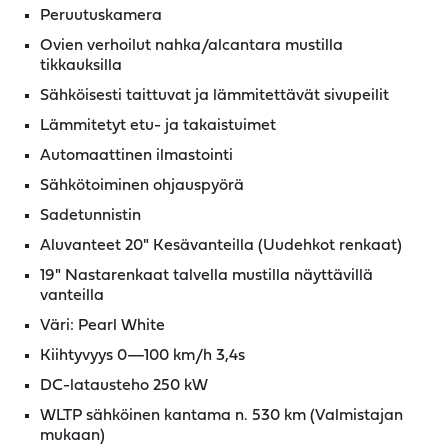
Peruutuskamera
Ovien verhoilut nahka/alcantara mustilla
tikkauksilla
Sähköisesti taittuvat ja lämmitettävät sivupeilit
Lämmitetyt etu- ja takaistuimet
Automaattinen ilmastointi
Sähkötoiminen ohjauspyörä
Sadetunnistin
Aluvanteet 20" Kesävanteilla (Uudehkot renkaat)
19" Nastarenkaat talvella mustilla näyttävillä
vanteilla
Väri: Pearl White
Kiihtyvyys 0—100 km/h 3,4s
DC-latausteho 250 kW
WLTP sähköinen kantama n. 530 km (Valmistajan
mukaan)