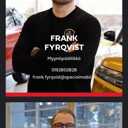
FRANK
FYRQVIST
Myyntipäällikkö
0192802828
frank.fyrqvist@specialmobil.fi