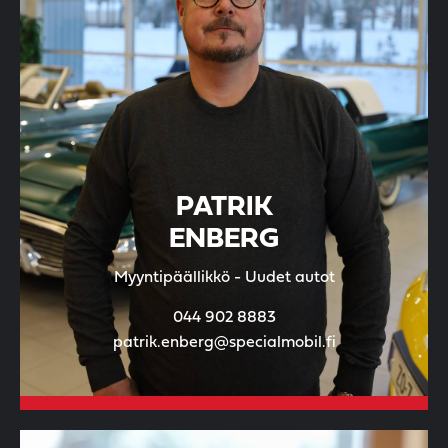
PATRIK
ENBERG
Myyntipäällikkö - Uudet autot
044 902 8883
patrik.enberg@specialmobil.fi