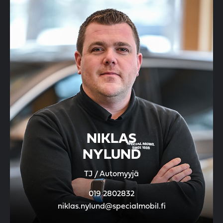
NIKLAS
NYLUND
TJ / Automyyjä
019 2802832
niklas.nylund@specialmobil.fi