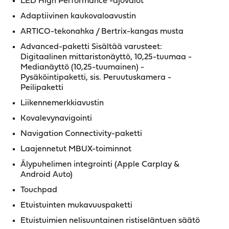
LED High Performance -ajovalot
Adaptiivinen kaukovaloavustin
ARTICO-tekonahka / Bertrix-kangas musta
Advanced-paketti Sisältää varusteet:
Digitaalinen mittaristonäyttö, 10,25-tuumaa -
Medianäyttö (10,25-tuumainen) -
Pysäköintipaketti, sis. Peruutuskamera -
Peilipaketti
Liikennemerkkiavustin
Kovalevynavigointi
Navigation Connectivity-paketti
Laajennetut MBUX-toiminnot
Älypuhelimen integrointi (Apple Carplay &
Android Auto)
Touchpad
Etuistuinten mukavuuspaketti
Etuistuimien nelisuuntainen ristiseläntuen säätö