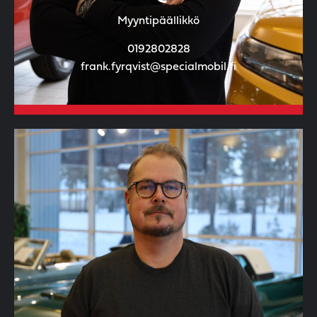
Myyntipäällikkö
0192802828
frank.fyrqvist@specialmobil.fi