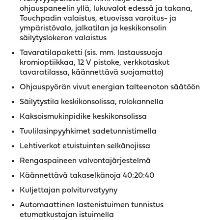
ohjauspaneelin yllä, lukuvalot edessä ja takana,
Touchpadin valaistus, etuovissa varoitus- ja
ympäristövalo, jalkatilan ja keskikonsolin
säilytyslokeron valaistus
Tavaratilapaketti (sis. mm. lastaussuoja
kromioptiikkaa, 12 V pistoke, verkkotaskut
tavaratilassa, käännettävä suojamatto)
Ohjauspyörän vivut energian talteenoton säätöön
Säilytystila keskikonsolissa, rulokannella
Kaksoismukinpidike keskikonsolissa
Tuulilasinpyyhkimet sadetunnistimella
Lehtiverkot etuistuinten selkänojissa
Rengaspaineen valvontajärjestelmä
Käännettävä takaselkänoja 40:20:40
Kuljettajan polviturvatyyny
Automaattinen lastenistuimen tunnistus
etumatkustajan istuimella