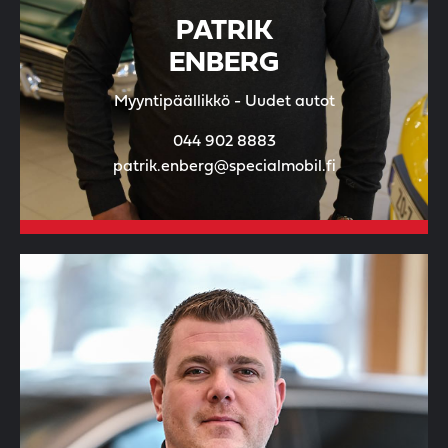
PATRIK
ENBERG
Myyntipäällikkö - Uudet autot
044 902 8883
patrik.enberg@specialmobil.fi