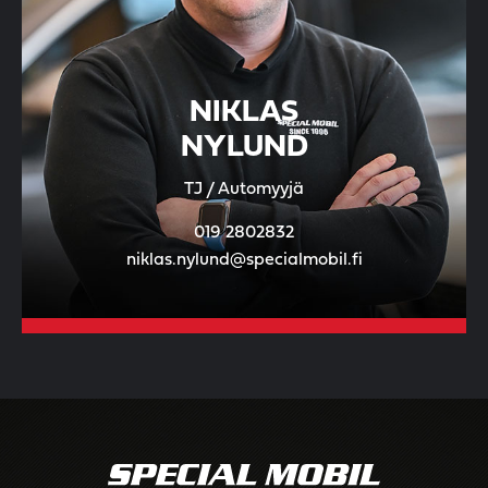
NIKLAS
NYLUND
TJ / Automyyjä
019 2802832
niklas.nylund@specialmobil.fi