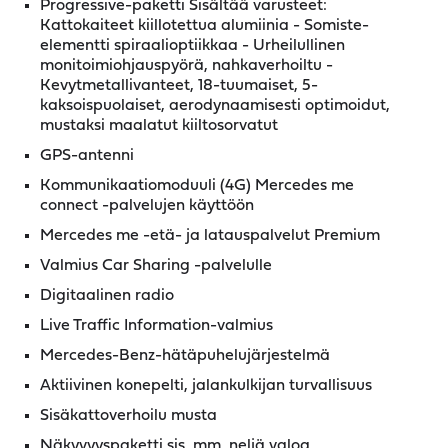
Progressive-paketti Sisältää varusteet:
Kattokaiteet kiillotettua alumiinia - Somiste-
elementti spiraalioptiikkaa - Urheilullinen
monitoimiohjauspyörä, nahkaverhoiltu -
Kevytmetallivanteet, 18-tuumaiset, 5-
kaksoispuolaiset, aerodynaamisesti optimoidut,
mustaksi maalatut kiiltosorvatut
GPS-antenni
Kommunikaatiomoduuli (4G) Mercedes me
connect -palvelujen käyttöön
Mercedes me -etä- ja latauspalvelut Premium
Valmius Car Sharing -palvelulle
Digitaalinen radio
Live Traffic Information-valmius
Mercedes-Benz-hätäpuhelujärjestelmä
Aktiivinen konepelti, jalankulkijan turvallisuus
Sisäkattoverhoilu musta
Näkyvyyspaketti sis. mm. neljä valoa