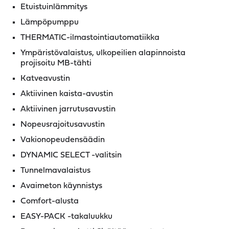
Etuistuinlämmitys
Lämpöpumppu
THERMATIC-ilmastointiautomatiikka
Ympäristövalaistus, ulkopeilien alapinnoista
projisoitu MB-tähti
Katveavustin
Aktiivinen kaista-avustin
Aktiivinen jarrutusavustin
Nopeusrajoitusavustin
Vakionopeudensäädin
DYNAMIC SELECT -valitsin
Tunnelmavalaistus
Avaimeton käynnistys
Comfort-alusta
EASY-PACK -takaluukku