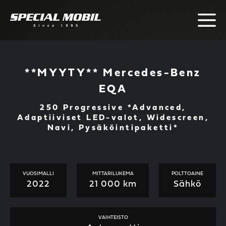
Skip
to
content
**MYYTY** Mercedes-Benz
EQA
250 Progressive *Advanced,
Adaptiiviset LED-valot, Widescreen,
Navi, Pysäköintipaketti*
VUOSIMALLI
MITTARILUKEMA
POLTTOAINE
2022
21 000 km
Sähkö
VAIHTEISTO