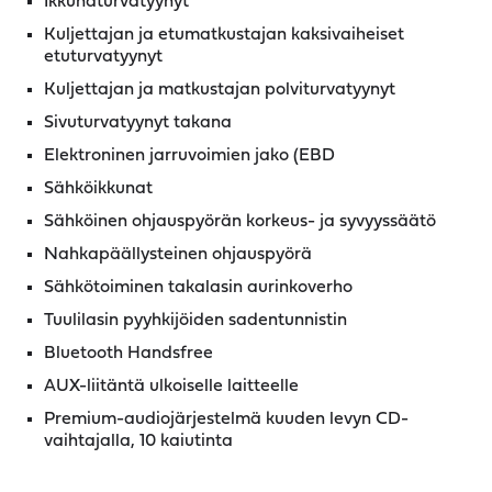
Ikkunaturvatyynyt
Kuljettajan ja etumatkustajan kaksivaiheiset
etuturvatyynyt
Kuljettajan ja matkustajan polviturvatyynyt
Sivuturvatyynyt takana
Elektroninen jarruvoimien jako (EBD
Sähköikkunat
Sähköinen ohjauspyörän korkeus- ja syvyyssäätö
Nahkapäällysteinen ohjauspyörä
Sähkötoiminen takalasin aurinkoverho
Tuulilasin pyyhkijöiden sadentunnistin
Bluetooth Handsfree
AUX-liitäntä ulkoiselle laitteelle
Premium-audiojärjestelmä kuuden levyn CD-
vaihtajalla, 10 kaiutinta