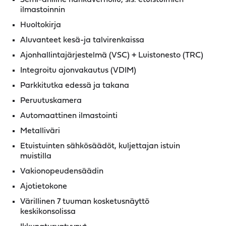
Semi-aniline nahkaverhoilu, sis. etuistuimien
ilmastoinnin
Huoltokirja
Aluvanteet kesä-ja talvirenkaissa
Ajonhallintajärjestelmä (VSC) + Luistonesto (TRC)
Integroitu ajonvakautus (VDIM)
Parkkitutka edessä ja takana
Peruutuskamera
Automaattinen ilmastointi
Metalliväri
Etuistuinten sähkösäädöt, kuljettajan istuin
muistilla
Vakionopeudensäädin
Ajotietokone
Värillinen 7 tuuman kosketusnäyttö
keskikonsolissa