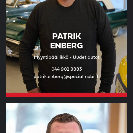
PATRIK
ENBERG
Myyntipäällikkö - Uudet autot
044 902 8883
patrik.enberg@specialmobil.fi