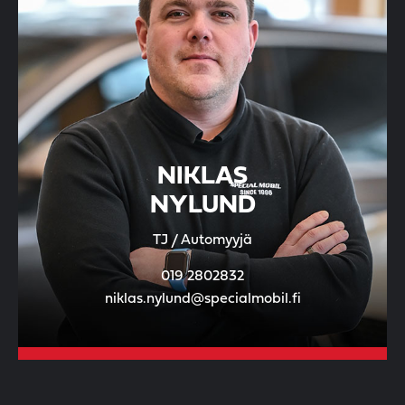
NIKLAS
NYLUND
TJ / Automyyjä
019 2802832
niklas.nylund@specialmobil.fi