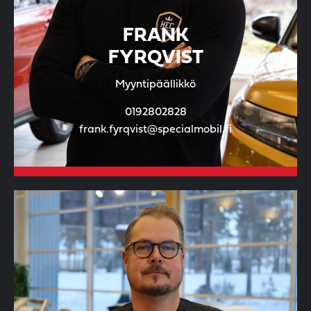
FRANK
FYRQVIST
Myyntipäällikkö
0192802828
frank.fyrqvist@specialmobil.fi