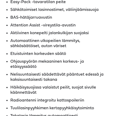
Easy-Pack -tavaratilan peite
Sähkötoimiset lasinnostimet, väliinjäämissuoja
BAS-hätäjarruavustin
Attention Assist -vireystila-avustin
Aktiivinen konepelti jalankulkijan suojaksi
Automaattinen ulkopeilien lämmitys,
sähkösäätöiset, auton väriset
Etuistuinten korkeuden säätö
Ohjauspyörän mekaaninen korkeus- ja
etäisyyssäätö
Nelisuuntaisesti säädettävät pääntuet edessä ja
kaksisuuntaisesti takana
Häikäisysuojissa valaistut peilit, suojat sivulle
käännettävät
Radioantenni integroitu kattospoileriin
Tuulilasinpyyhkimen kertapyyhkäisytoiminto
Takalasin lämmitys automaattisesti