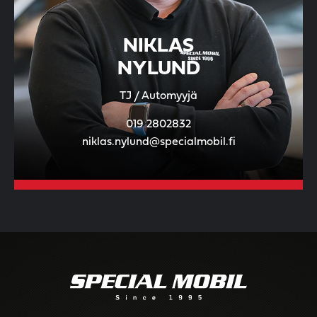
NIKLAS
NYLUND
TJ / Automyyjä
019 2802832
niklas.nylund@specialmobil.fi