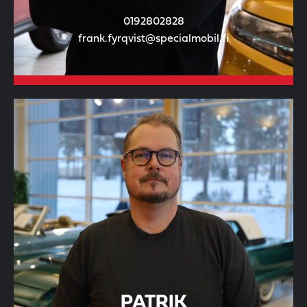
0192802828
frank.fyrqvist@specialmobil.fi
PATRIK