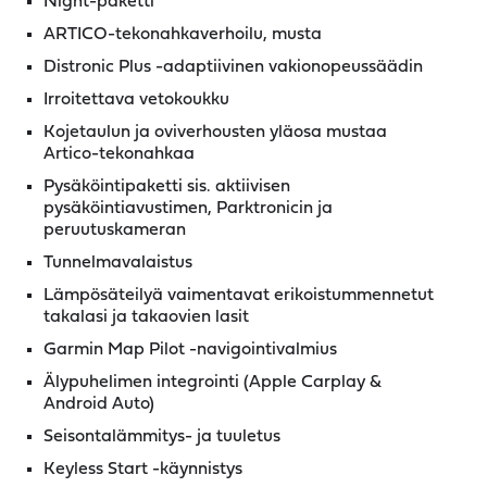
Night-paketti
ARTICO-tekonahkaverhoilu, musta
Distronic Plus -adaptiivinen vakionopeussäädin
Irroitettava vetokoukku
Kojetaulun ja oviverhousten yläosa mustaa
Artico-tekonahkaa
Pysäköintipaketti sis. aktiivisen
pysäköintiavustimen, Parktronicin ja
peruutuskameran
Tunnelmavalaistus
Lämpösäteilyä vaimentavat erikoistummennetut
takalasi ja takaovien lasit
Garmin Map Pilot -navigointivalmius
Älypuhelimen integrointi (Apple Carplay &
Android Auto)
Seisontalämmitys- ja tuuletus
Keyless Start -käynnistys