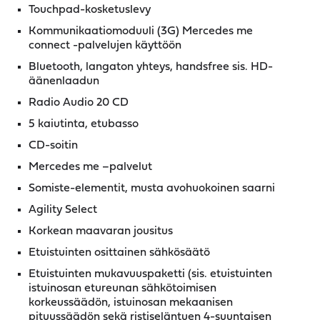
Touchpad-kosketuslevy
Kommunikaatiomoduuli (3G) Mercedes me
connect -palvelujen käyttöön
Bluetooth, langaton yhteys, handsfree sis. HD-
äänenlaadun
Radio Audio 20 CD
5 kaiutinta, etubasso
CD-soitin
Mercedes me –palvelut
Somiste-elementit, musta avohuokoinen saarni
Agility Select
Korkean maavaran jousitus
Etuistuinten osittainen sähkösäätö
Etuistuinten mukavuuspaketti (sis. etuistuinten
istuinosan etureunan sähkötoimisen
korkeussäädön, istuinosan mekaanisen
pituussäädön sekä ristiseläntuen 4-suuntaisen