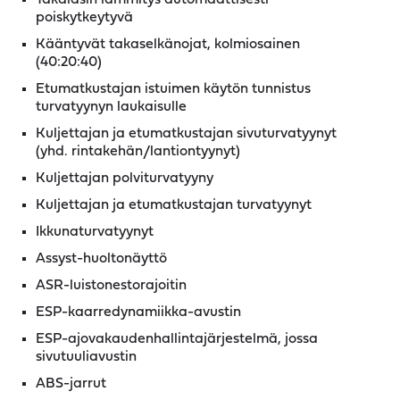
poiskytkeytyvä
Kääntyvät takaselkänojat, kolmiosainen
(40:20:40)
Etumatkustajan istuimen käytön tunnistus
turvatyynyn laukaisulle
Kuljettajan ja etumatkustajan sivuturvatyynyt
(yhd. rintakehän/lantiontyynyt)
Kuljettajan polviturvatyyny
Kuljettajan ja etumatkustajan turvatyynyt
Ikkunaturvatyynyt
Assyst-huoltonäyttö
ASR-luistonestorajoitin
ESP-kaarredynamiikka-avustin
ESP-ajovakaudenhallintajärjestelmä, jossa
sivutuuliavustin
ABS-jarrut