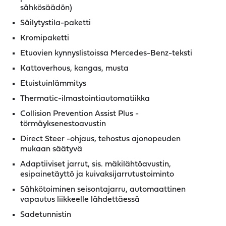
sähkösäädön)
Säilytystila-paketti
Kromipaketti
Etuovien kynnyslistoissa Mercedes-Benz-teksti
Kattoverhous, kangas, musta
Etuistuinlämmitys
Thermatic-ilmastointiautomatiikka
Collision Prevention Assist Plus -
törmäyksenestoavustin
Direct Steer -ohjaus, tehostus ajonopeuden
mukaan säätyvä
Adaptiiviset jarrut, sis. mäkilähtöavustin,
esipainetäyttö ja kuivaksijarrutustoiminto
Sähkötoiminen seisontajarru, automaattinen
vapautus liikkeelle lähdettäessä
Sadetunnistin