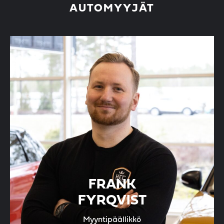
AUTOMYYJÄT
FRANK
FYRQVIST
Myyntipäällikkö