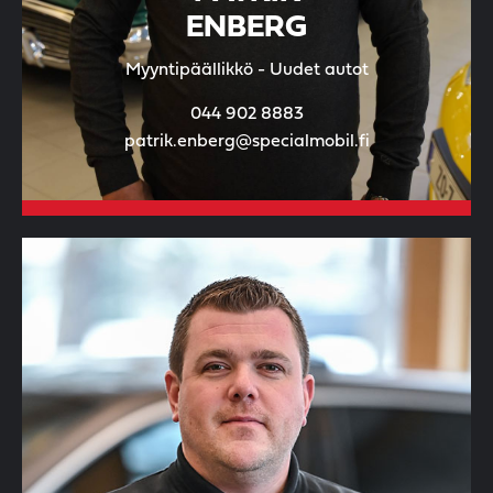
ENBERG
Myyntipäällikkö - Uudet autot
044 902 8883
patrik.enberg@specialmobil.fi