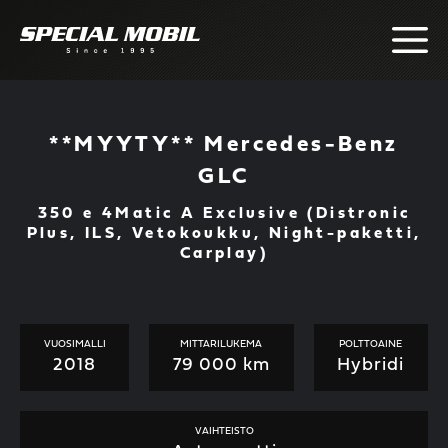
Skip
to
content
**MYYTY** Mercedes-Benz
GLC
350 e 4Matic A Exclusive (Distronic
Plus, ILS, Vetokoukku, Night-paketti,
Carplay)
VUOSIMALLI
MITTARILUKEMA
POLTTOAINE
2018
79 000 km
Hybridi
VAIHTEISTO