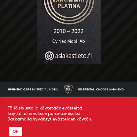
AJONEUVOT
OSTAMME AUTOSI
YRITYS
YHTEYS
Tällä sivustolla käytetään evästeitä
käyttökokemuksen parantamiseksi.
Jatkamalla hyväksyt evästeiden käytön.
© 2022
Special Mobil
-
Rekisteriseloste
- Created by
MR
OK
MEDIA