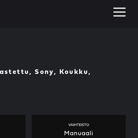
M
a
astettu, Sony, Koukku,
VAIHTEISTO
Manuaali