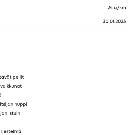
124 g/km
30.01.2023
ävät peilit
ivuikkunat
ä
tsijan nuppi
an istuin
ärjestelmä