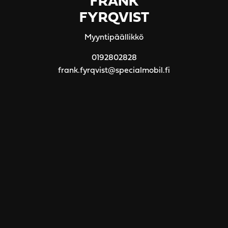
FRANK
FYRQVIST
Myyntipäällikkö
0192802828
frank.fyrqvist@specialmobil.fi