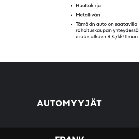
Huoltokirja
Metalliväri
Tämäkin auto on saatavilla l
rahoituskaupan yhteydessä al
erään alkaen 8 €/kk! Ilman 
AUTOMYYJÄT