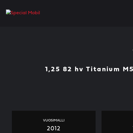
Skip
to
content
1,25 82 hv Titanium M
VUOSIMALLI
2012