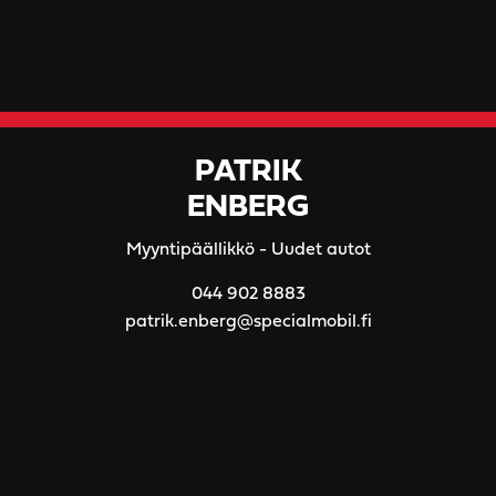
PATRIK
ENBERG
Myyntipäällikkö - Uudet autot
044 902 8883
patrik.enberg@specialmobil.fi