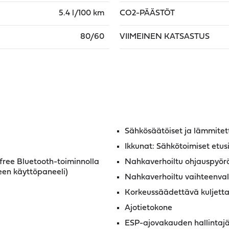
5.4 l/100 km
CO2-PÄÄSTÖT
80/60
VIIMEINEN KATSASTUS
Sähkösäätöiset ja lämmitett
Ikkunat: Sähkötoimiset etus
sfree Bluetooth-toiminnolla
Nahkaverhoiltu ohjauspyör
een käyttöpaneeli)
Nahkaverhoiltu vaihteenvali
Korkeussäädettävä kuljettaj
Ajotietokone
ESP-ajovakauden hallintaj