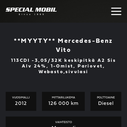
Skip
to
content
**MYYTY** Mercedes-Benz
Vito
113CDI -3,05/32K keskipitkä A2 Sis
Alv 24%, 1-Omist, Pariovet,
Webasto,sivulasi
VUOSIMALLI
MITTARILUKEMA
POLTTOAINE
2012
126 000 km
Diesel
VAIHTEISTO