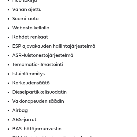
Huoltokirja
Vähän ajettu
Suomi-auto
Webasto kellolla
Kahdet renkaat
ESP ajovakauden hallintajärjestelmä
ASR-luistonestojärjestelmä
Tempmatic-ilmastointi
Istuinlämmitys
Korkeudensäätö
Dieselpartikkelisuodatin
Vakionopeuden säädin
Airbag
ABS-jarrut
BAS-hätäjarruavustin