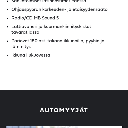
Sähkötoimiset lasinnostimet edessä
Ohjauspyörän korkeuden- ja etäisyydensäätö
Radio/CD MB Sound 5
Lattiavaneri ja kuormankiinnityskiskot
tavaratilassa
Pariovet 180 ast. takana ikkunoilla, pyyhin ja
lämmitys
Ikkuna liukuovessa
AUTOMYYJÄT