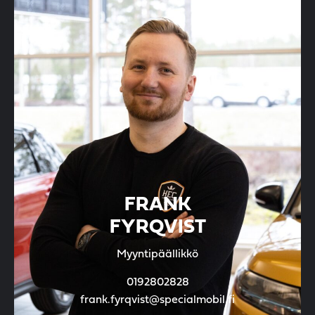
FRANK
FYRQVIST
Myyntipäällikkö
0192802828
frank.fyrqvist@specialmobil.fi