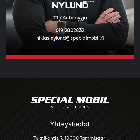
NYLUND
TJ / Automyyjä
019 2802832
niklas.nylund@specialmobil.fi
Yhteystiedot
Teknikontie 7, 10600 Tammisaari