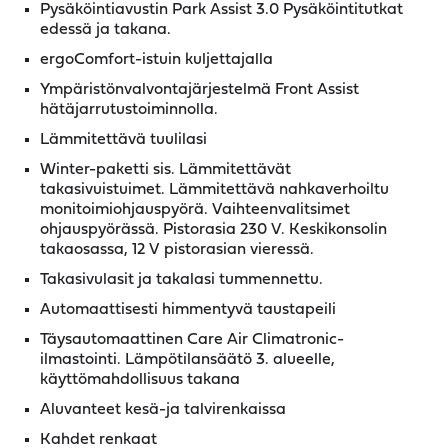
Pysäköintiavustin Park Assist 3.0 Pysäköintitutkat
edessä ja takana.
ergoComfort-istuin kuljettajalla
Ympäristönvalvontajärjestelmä Front Assist
hätäjarrutustoiminnolla.
Lämmitettävä tuulilasi
Winter-paketti sis. Lämmitettävät
takasivuistuimet. Lämmitettävä nahkaverhoiltu
monitoimiohjauspyörä. Vaihteenvalitsimet
ohjauspyörässä. Pistorasia 230 V. Keskikonsolin
takaosassa, 12 V pistorasian vieressä.
Takasivulasit ja takalasi tummennettu.
Automaattisesti himmentyvä taustapeili
Täysautomaattinen Care Air Climatronic-
ilmastointi. Lämpötilansäätö 3. alueelle,
käyttömahdollisuus takana
Aluvanteet kesä-ja talvirenkaissa
Kahdet renkaat