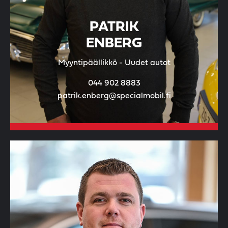
PATRIK
ENBERG
Myyntipäällikkö - Uudet autot
044 902 8883
patrik.enberg@specialmobil.fi