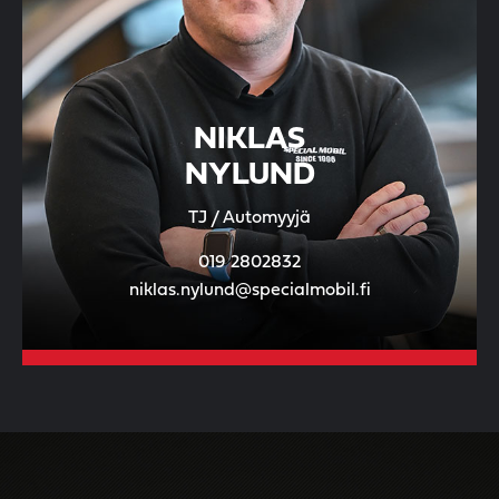
NIKLAS
NYLUND
TJ / Automyyjä
019 2802832
niklas.nylund@specialmobil.fi