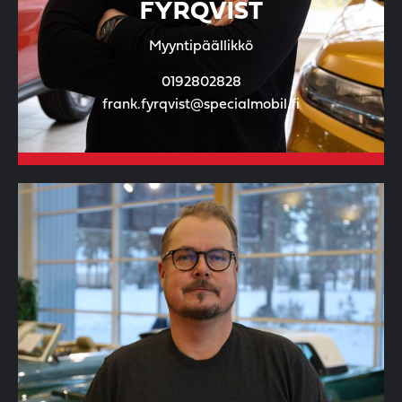
FYRQVIST
Myyntipäällikkö
0192802828
frank.fyrqvist@specialmobil.fi