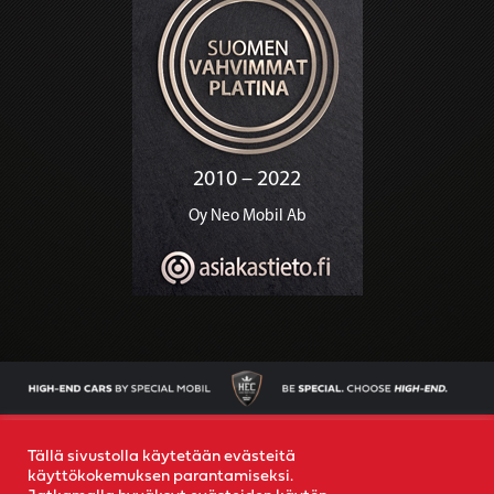
AJONEUVOT
OSTAMME AUTOSI
YRITYS
YHTEYS
Tällä sivustolla käytetään evästeitä
käyttökokemuksen parantamiseksi.