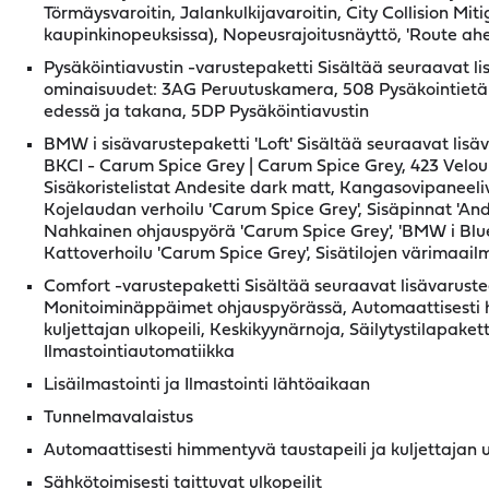
Törmäysvaroitin, Jalankulkijavaroitin, City Collision Mit
kaupinkinopeuksissa), Nopeusrajoitusnäyttö, 'Route ahe
Pysäköintiavustin -varustepaketti Sisältää seuraavat li
ominaisuudet: 3AG Peruutuskamera, 508 Pysäkointietä
edessä ja takana, 5DP Pysäköintiavustin
BMW i sisävarustepaketti 'Loft' Sisältää seuraavat lisä
BKCI - Carum Spice Grey | Carum Spice Grey, 423 Vel
Sisäkoristelistat Andesite dark matt, Kangasovipaneeliv
Kojelaudan verhoilu 'Carum Spice Grey', Sisäpinnat 'And
Nahkainen ohjauspyörä 'Carum Spice Grey', 'BMW i Blue'
Kattoverhoilu 'Carum Spice Grey', Sisätilojen värimaai
Comfort -varustepaketti Sisältää seuraavat lisävaruste
Monitoiminäppäimet ohjauspyörässä, Automaattisesti h
kuljettajan ulkopeili, Keskikyynärnoja, Säilytystilapakett
Ilmastointiautomatiikka
Lisäilmastointi ja Ilmastointi lähtöaikaan
Tunnelmavalaistus
Automaattisesti himmentyvä taustapeili ja kuljettajan u
Sähkötoimisesti taittuvat ulkopeilit