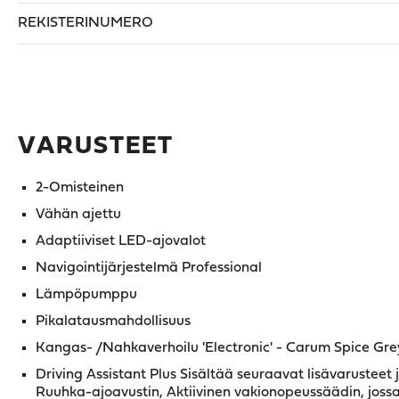
REKISTERINUMERO
VARUSTEET
2-Omisteinen
Vähän ajettu
Adaptiiviset LED-ajovalot
Navigointijärjestelmä Professional
Lämpöpumppu
Pikalatausmahdollisuus
Kangas- /Nahkaverhoilu 'Electronic' - Carum Spice Gre
Driving Assistant Plus Sisältää seuraavat lisävarusteet
Ruuhka-ajoavustin, Aktiivinen vakionopeussäädin, joss