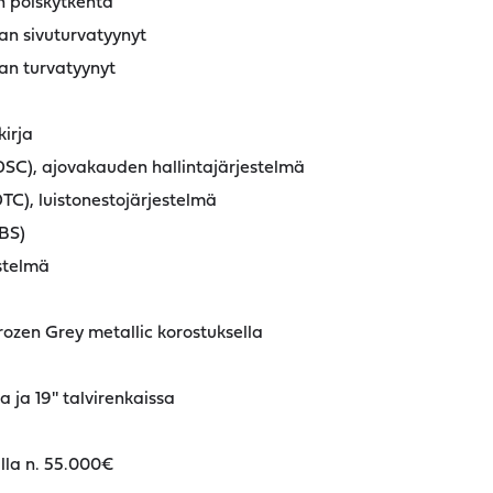
n poiskytkentä
an sivuturvatyynyt
an turvatyynyt
kirja
DSC), ajovakauden hallintajärjestelmä
TC), luistonestojärjestelmä
BS)
stelmä
Frozen Grey metallic korostuksella
 ja 19'' talvirenkaissa
illa n. 55.000€