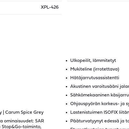
XPL-426
Ulkopeilit, lämmitetyt
Mukiteline (irrotettava)
Hätäjarrutusassistentti
Akustinen varoitusääni jalan
Sähkömekaaninen käsijarru
Ohjauspyörän korkeus- ja s
y | Carum Spice Grey
Lastenistuimen ISOFIX liitä
 ja ominaisuudet: 5AR
Pääturvatyynyt edessä ja t
a Stop&Go-toiminto,