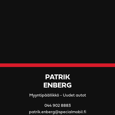
PATRIK
ENBERG
Myyntipäällikkö - Uudet autot
044 902 8883
patrik.enberg@specialmobil.fi