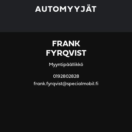
AUTOMYYJÄT
FRANK
FYRQVIST
Myyntipäällikkö
0192802828
frank.fyrqvist@specialmobil.fi