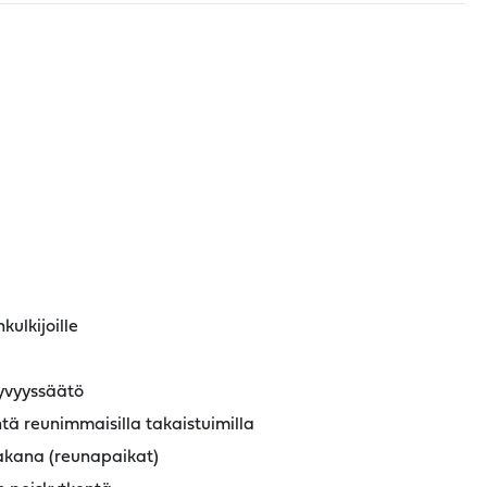
kulkijoille
yvyyssäätö
ntä reunimmaisilla takaistuimilla
akana (reunapaikat)