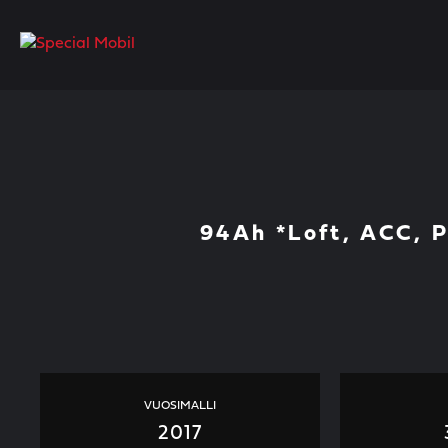
Skip
to
content
94Ah *Loft, ACC, 
VUOSIMALLI
2017