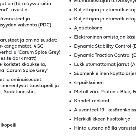
Etumatkustajan turvatyyny
igation (törmäysvaroitin
ad' -avustin
Kuljettajan ja etumatkustaj
sävarusteet ja
Kuljettajan ja etumatkustaj
isyyden valvonta (PDC)
Ajotietokone
Elektroninen omistajan käsi
varusteet ja ominaisuudet:
our-kangamatot, 4GC
Dynamic Stability Control (
erhoilu 'Carum Spice Grey',
Dynamic Traction Control (D
esite dark matt',
 koristetikkauksella,
Lukkiutumattomat jarrut (A
lma 'Carum Spice Grey'
Suomenkielinen käyttöjärje
et ja ominaisuudet:
4-paikkainen
immentyvät taustapeili ja
i, Sadetunnistin,
Metalliväri: Protonic Blue, 
Kahdet renkaat
Aluvanteet 19'' kesärenkaissa
Merkkiliikkeen huoltokirja
lkopeili
Hinta uutena näillä varuste