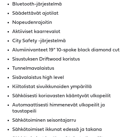
Bluetooth-järjestelmä
Säädettävät ajotilat
Nopeudenrajoitin
Aktiiviset kaarrevalot
City Safety -järjestelmä
Alumiinivanteet 19" 10-spoke black diamond cut
Sisustuksen Driftwood koristus
Tunnelmavalaistus
Sisävalaistus high level
Kiiltolistat sivuikkunoiden ympärillä
Sähköisesti koriavasten kääntyvät ulkopeilit
Automaattisesti himmenevät ulkopeilit ja
taustapeili
Sähkötoiminen seisontajarru
Sähkötoimiset ikkunat edessä ja takana