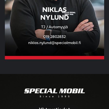
NIKLAS
NYLUND
TJ / Automyyjä
019 2802832
niklas.nylund@specialmobil.fi