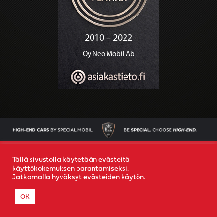
AJONEUVOT
OSTAMME AUTOSI
YRITYS
YHTEYS
Tällä sivustolla käytetään evästeitä
käyttökokemuksen parantamiseksi.
Jatkamalla hyväksyt evästeiden käytön.
© 2022
Special Mobil
-
Rekisteriseloste
- Created by
MR
OK
MEDIA