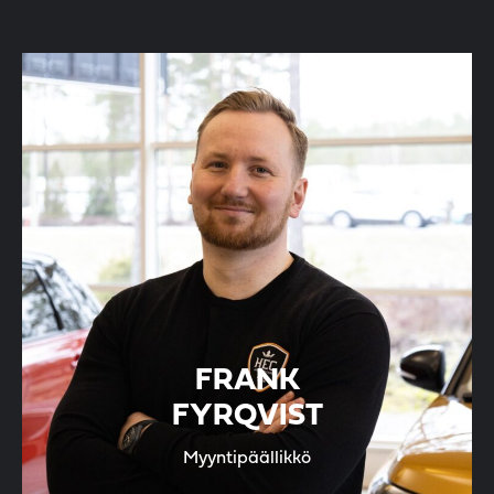
FRANK
FYRQVIST
Myyntipäällikkö