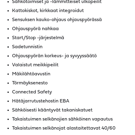
Sähkötoimiset ja -lämmitteiset ulkopeilit
Kattokiskot, kirkkaat integroidut
Sensuksen kauko-ohjaus ohjauspyörässä
Ohjauspyörä nahkaa
Start/Stop -järjestelmä
Sadetunnistin
Ohjauspyörän korkeus- ja syvyyssäätö
Valaistut meikkipeilit
Mäkilähtöavustin
Törmäyksenesto
Connected Safety
Hätäjarrutustehostin EBA
Sähköisesti kääntyvät takaniskatuet
Takaistuimen selkänojien sähköinen vapautus
Takaistuimen selkänojat alastaitettavat 40/60