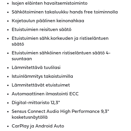
Isojen eläinten havaitsemistoiminto
Sähkötoiminen takaluukku hands free toiminnolla
Kojetaulun päälinen keinonahkaa
Etuistuimien reisituen säätö
Etuistuimien sähk.korkeuden ja ristiseläntuen
säätö
Etuistuimien sähköinen ristiseläntuen säätö 4-
suuntaan
Lämmitettävä tuulilasi
Istuinlämmitys takaistuimilla
Lämmitettävät etuistuimet
Automaattinen ilmastointi ECC
Digital-mittaristo 12,3"
Sensus Connect Audio High Performance 9,3"
kosketusnäytöllä
CarPlay ja Android Auto