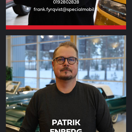
0192802828
frank.fyrqvist@specialmobil.fi
PATRIK