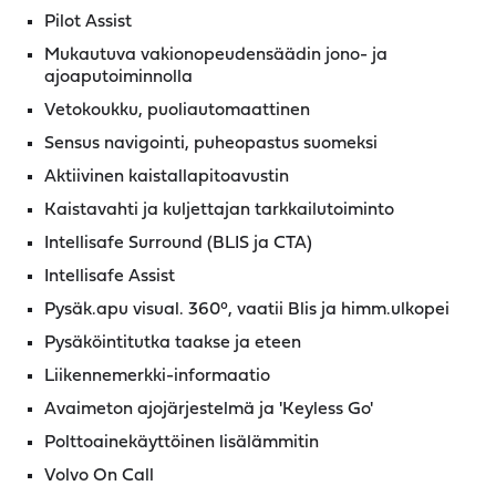
Pilot Assist
Mukautuva vakionopeudensäädin jono- ja
ajoaputoiminnolla
Vetokoukku, puoliautomaattinen
Sensus navigointi, puheopastus suomeksi
Aktiivinen kaistallapitoavustin
Kaistavahti ja kuljettajan tarkkailutoiminto
Intellisafe Surround (BLIS ja CTA)
Intellisafe Assist
Pysäk.apu visual. 360°, vaatii Blis ja himm.ulkopei
Pysäköintitutka taakse ja eteen
Liikennemerkki-informaatio
Avaimeton ajojärjestelmä ja 'Keyless Go'
Polttoainekäyttöinen lisälämmitin
Volvo On Call