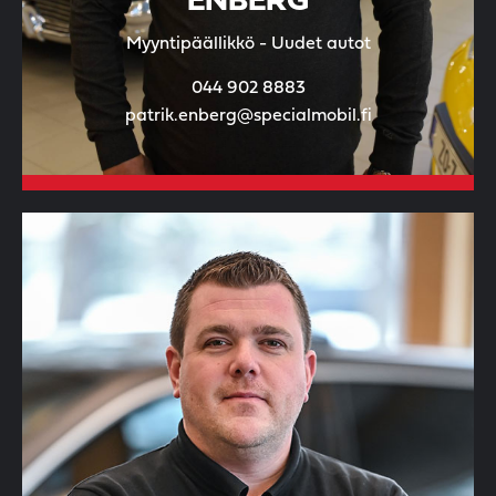
ENBERG
Myyntipäällikkö - Uudet autot
044 902 8883
patrik.enberg@specialmobil.fi