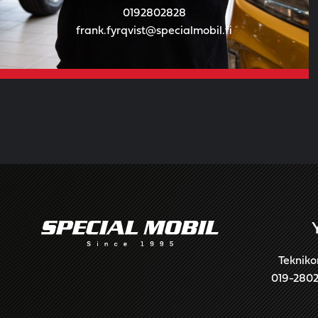
0192802828
frank.fyrqvist@specialmobil.fi
Tekniko
019-280