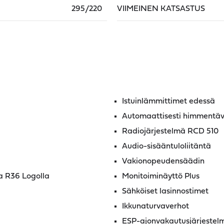
295/220
VIIMEINEN KATSASTUS
Istuinlämmittimet edessä
Automaattisesti himmentävä
Radiojärjestelmä RCD 510
Audio-sisääntuloliitäntä
Vakionopeudensäädin
a R36 Logolla
Monitoiminäyttö Plus
Sähköiset lasinnostimet
Ikkunaturvaverhot
ESP-ajonvakautusjärjestel