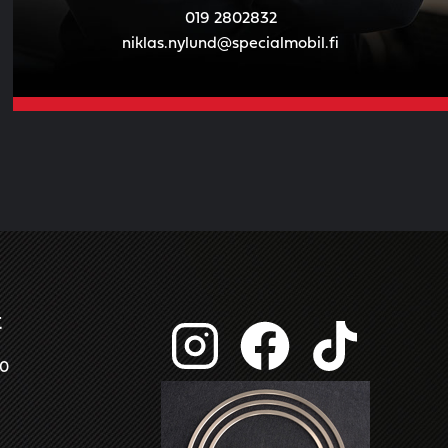
019 2802832
niklas.nylund@specialmobil.fi
t
00