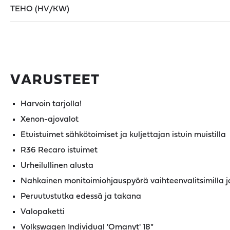
TEHO (HV/KW)
VARUSTEET
Harvoin tarjolla!
Xenon-ajovalot
Etuistuimet sähkötoimiset ja kuljettajan istuin muistilla
R36 Recaro istuimet
Urheilullinen alusta
Nahkainen monitoimiohjauspyörä vaihteenvalitsimilla j
Peruutustutka edessä ja takana
Valopaketti
Volkswagen Individual 'Omanyt' 18"