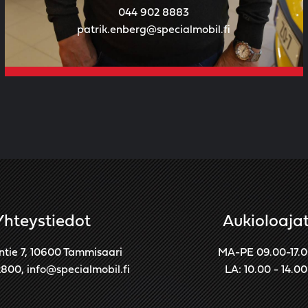
044 902 8883
patrik.enberg@specialmobil.fi
Yhteystiedot
Aukioloaja
ntie 7, 10600 Tammisaari
MA-PE 09.00-17.
2800
,
info@specialmobil.fi
LA: 10.00 - 14.00