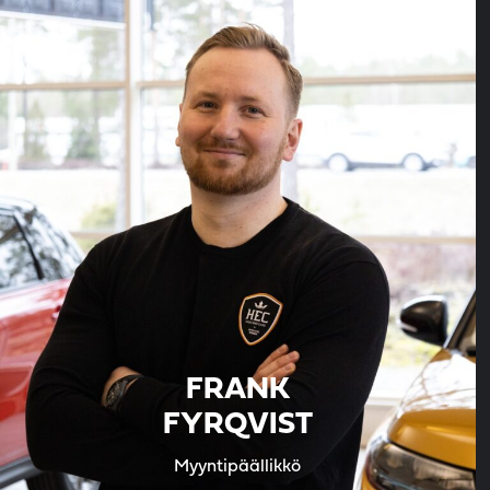
FRANK
FYRQVIST
Myyntipäällikkö