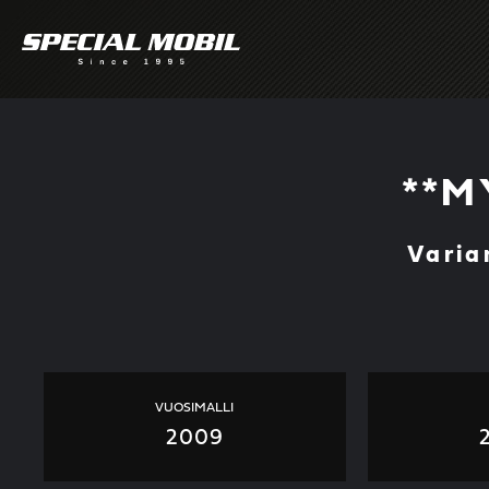
Skip
to
content
**M
Varia
VUOSIMALLI
2009