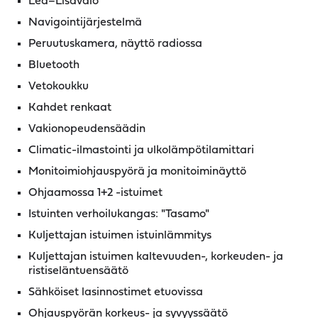
Led–Lisävalo
Navigointijärjestelmä
Peruutuskamera, näyttö radiossa
Bluetooth
Vetokoukku
Kahdet renkaat
Vakionopeudensäädin
Climatic-ilmastointi ja ulkolämpötilamittari
Monitoimiohjauspyörä ja monitoiminäyttö
Ohjaamossa 1+2 -istuimet
Istuinten verhoilukangas: "Tasamo"
Kuljettajan istuimen istuinlämmitys
Kuljettajan istuimen kaltevuuden-, korkeuden- ja
ristiseläntuensäätö
Sähköiset lasinnostimet etuovissa
Ohjauspyörän korkeus- ja syvyyssäätö