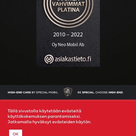
AJONEUVOT
OSTAMME AUTOSI
YRITYS
YHTEYS
Tällä sivustolla käytetään evästeitä
käyttökokemuksen parantamiseksi.
Jatkamalla hyväksyt evästeiden käytön.
© 2022
Special Mobil
-
Rekisteriseloste
- Created by
MR
OK