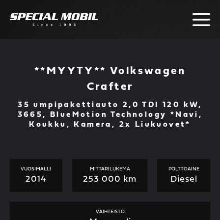
Skip
to
content
**MYYTY** Volkswagen
Crafter
35 umpipakettiauto 2,0 TDI 120 kW,
3665, BlueMotion Technology *Navi,
Koukku, Kamera, 2x Liukuovet*
VUOSIMALLI
MITTARILUKEMA
POLTTOAINE
2014
253 000 km
Diesel
VAIHTEISTO