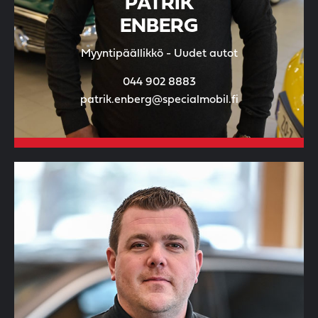
PATRIK
ENBERG
Myyntipäällikkö - Uudet autot
044 902 8883
patrik.enberg@specialmobil.fi