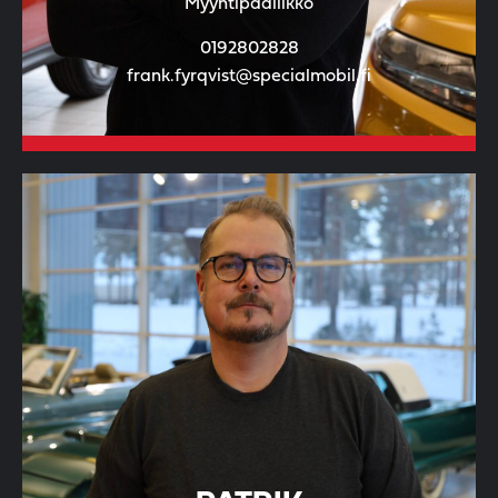
Myyntipäällikkö
0192802828
frank.fyrqvist@specialmobil.fi