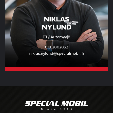
NIKLAS
NYLUND
TJ / Automyyjä
019 2802832
niklas.nylund@specialmobil.fi