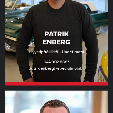
PATRIK
ENBERG
Myyntipäällikkö - Uudet autot
044 902 8883
patrik.enberg@specialmobil.fi