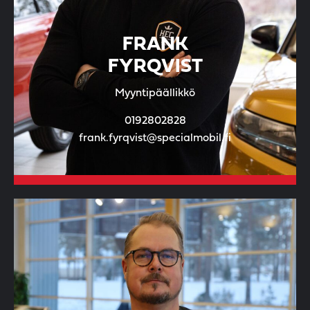
FRANK
FYRQVIST
Myyntipäällikkö
0192802828
frank.fyrqvist@specialmobil.fi