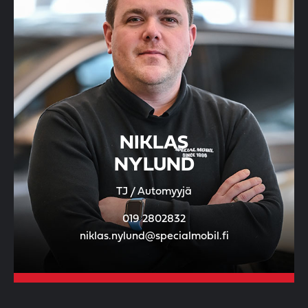
NIKLAS
NYLUND
TJ / Automyyjä
019 2802832
niklas.nylund@specialmobil.fi