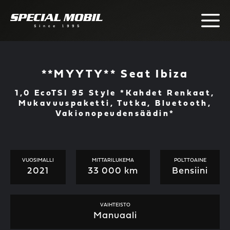
Skip
to
content
**MYYTY** Seat Ibiza
1,0 EcoTSI 95 Style *Kahdet Renkaat,
Mukavuuspaketti, Tutka, Bluetooth,
Vakionopeudensäädin*
VUOSIMALLI
MITTARILUKEMA
POLTTOAINE
2021
33 000 km
Bensiini
VAIHTEISTO
Manuaali