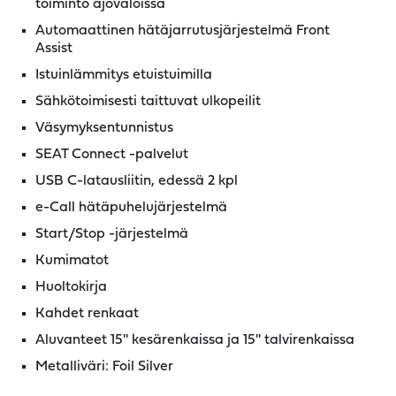
toiminto ajovaloissa
Automaattinen hätäjarrutusjärjestelmä Front
Assist
Istuinlämmitys etuistuimilla
Sähkötoimisesti taittuvat ulkopeilit
Väsymyksentunnistus
SEAT Connect -palvelut
USB C-latausliitin, edessä 2 kpl
e-Call hätäpuhelujärjestelmä
Start/Stop -järjestelmä
Kumimatot
Huoltokirja
Kahdet renkaat
Aluvanteet 15'' kesärenkaissa ja 15'' talvirenkaissa
Metalliväri: Foil Silver