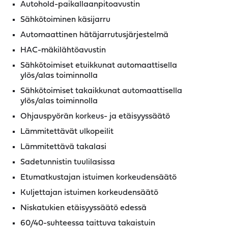
Autohold-paikallaanpitoavustin
Sähkötoiminen käsijarru
Automaattinen hätäjarrutusjärjestelmä
HAC-mäkilähtöavustin
Sähkötoimiset etuikkunat automaattisella
ylös/alas toiminnolla
Sähkötoimiset takaikkunat automaattisella
ylös/alas toiminnolla
Ohjauspyörän korkeus- ja etäisyyssäätö
Lämmitettävät ulkopeilit
Lämmitettävä takalasi
Sadetunnistin tuulilasissa
Etumatkustajan istuimen korkeudensäätö
Kuljettajan istuimen korkeudensäätö
Niskatukien etäisyyssäätö edessä
60/40-suhteessa taittuva takaistuin