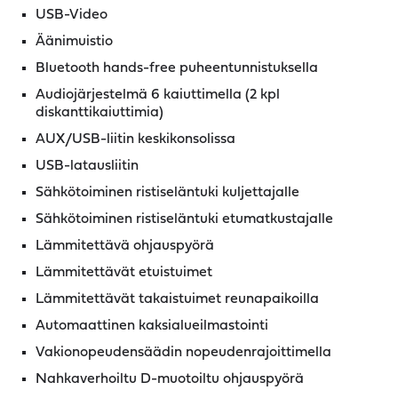
USB-Video
Äänimuistio
Bluetooth hands-free puheentunnistuksella
Audiojärjestelmä 6 kaiuttimella (2 kpl
diskanttikaiuttimia)
AUX/USB-liitin keskikonsolissa
USB-latausliitin
Sähkötoiminen ristiseläntuki kuljettajalle
Sähkötoiminen ristiseläntuki etumatkustajalle
Lämmitettävä ohjauspyörä
Lämmitettävät etuistuimet
Lämmitettävät takaistuimet reunapaikoilla
Automaattinen kaksialueilmastointi
Vakionopeudensäädin nopeudenrajoittimella
Nahkaverhoiltu D-muotoiltu ohjauspyörä