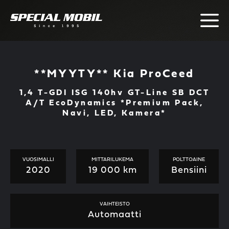
Skip
to
content
**MYYTY** Kia ProCeed
1,4 T-GDI ISG 140hv GT-Line SB DCT
A/T EcoDynamics *Premium Pack,
Navi, LED, Kamera*
VUOSIMALLI
MITTARILUKEMA
POLTTOAINE
2020
19 000 km
Bensiini
VAIHTEISTO
Automaatti