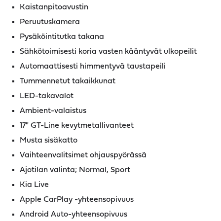
Kaistanpitoavustin
Peruutuskamera
Pysäköintitutka takana
Sähkötoimisesti koria vasten kääntyvät ulkopeilit
Automaattisesti himmentyvä taustapeili
Tummennetut takaikkunat
LED-takavalot
Ambient-valaistus
17" GT-Line kevytmetallivanteet
Musta sisäkatto
Vaihteenvalitsimet ohjauspyörässä
Ajotilan valinta; Normal, Sport
Kia Live
Apple CarPlay -yhteensopivuus
Android Auto-yhteensopivuus