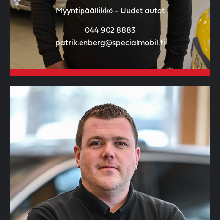
Myyntipäällikkö - Uudet autot
044 902 8883
patrik.enberg@specialmobil.fi