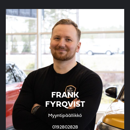
FRANK
FYRQVIST
Myyntipäällikkö
0192802828