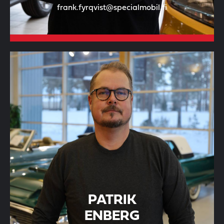
frank.fyrqvist@specialmobil.fi
PATRIK
ENBERG