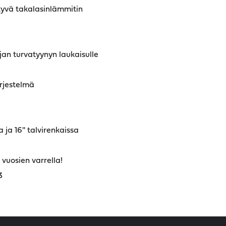
tyvä takalasinlämmitin
jan turvatyynyn laukaisulle
rjestelmä
 ja 16'' talvirenkaissa
u vuosien varrella!
3