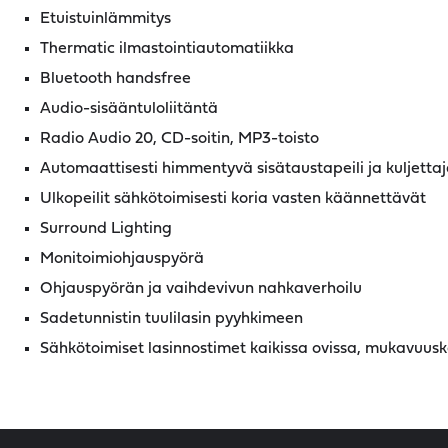
Etuistuinlämmitys
Thermatic ilmastointiautomatiikka
Bluetooth handsfree
Audio-sisääntuloliitäntä
Radio Audio 20, CD-soitin, MP3-toisto
Automaattisesti himmentyvä sisätaustapeili ja kuljettaj
Ulkopeilit sähkötoimisesti koria vasten käännettävät
Surround Lighting
Monitoimiohjauspyörä
Ohjauspyörän ja vaihdevivun nahkaverhoilu
Sadetunnistin tuulilasin pyyhkimeen
Sähkötoimiset lasinnostimet kaikissa ovissa, mukavuusk