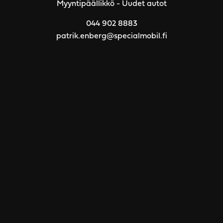
Myyntipäällikkö - Uudet autot
044 902 8883
patrik.enberg@specialmobil.fi