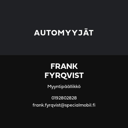
AUTOMYYJÄT
FRANK
FYRQVIST
Myyntipäällikkö
0192802828
frank.fyrqvist@specialmobil.fi