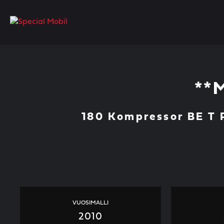
Skip
to
content
**
180 Kompressor BE T 
VUOSIMALLI
2010