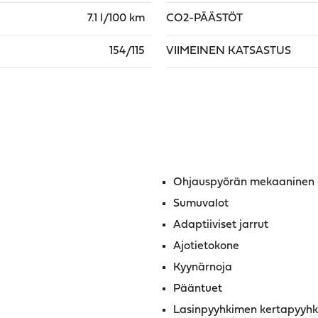
7.1 l/100 km
CO2-PÄÄSTÖT
154/115
VIIMEINEN KATSASTUS
Ohjauspyörän mekaaninen e
Sumuvalot
Adaptiiviset jarrut
Ajotietokone
Kyynärnoja
Pääntuet
Lasinpyyhkimen kertapyyhk