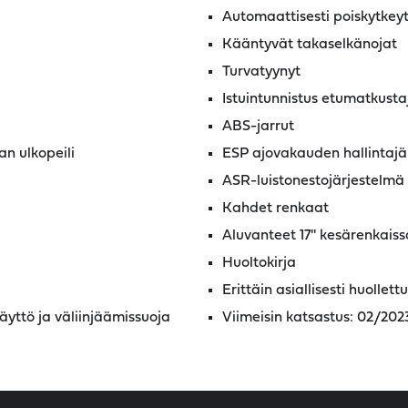
Automaattisesti poiskytkey
Kääntyvät takaselkänojat
Turvatyynyt
Istuintunnistus etumatkusta
ABS-jarrut
an ulkopeili
ESP ajovakauden hallintajä
ASR-luistonestojärjestelmä
Kahdet renkaat
Aluvanteet 17'' kesärenkaissa
Huoltokirja
Erittäin asiallisesti huollett
äyttö ja väliinjäämissuoja
Viimeisin katsastus: 02/202