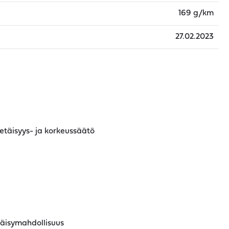
169 g/km
27.02.2023
täisyys- ja korkeussäätö
äisymahdollisuus