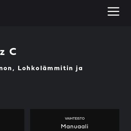
M
z C
non, Lohkolämmitin ja
VAIHTEISTO
Manuaali