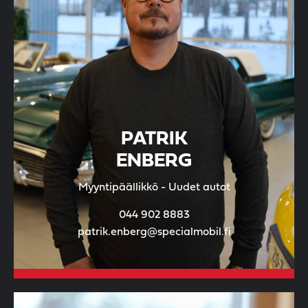
PATRIK
ENBERG
Myyntipäällikkö - Uudet autot
044 902 8883
patrik.enberg@specialmobil.fi