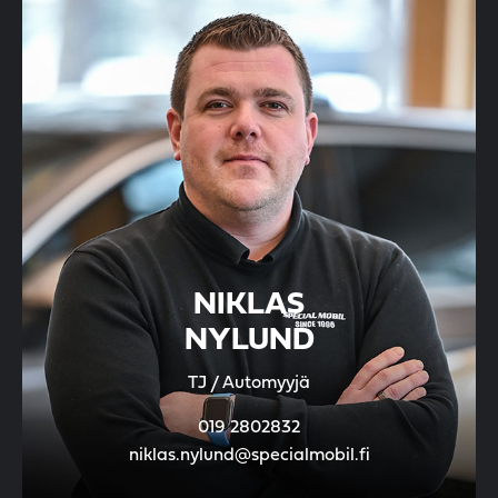
NIKLAS
NYLUND
TJ / Automyyjä
019 2802832
niklas.nylund@specialmobil.fi