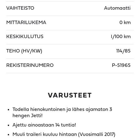
VAIHTEISTO
Automaatti
MITTARILUKEMA
0 km
KESKIKULUTUS
l/100 km
TEHO (HV/KW)
114/85
REKISTERINUMERO
P-51965
VARUSTEET
Todella hienokuntoinen ja lähes ajamaton 3
hengen Jetti!
Ajettu ainoastaan 14 tuntia!
Muuli traileri kuuluu hintaan (Vuosimalli 2017)