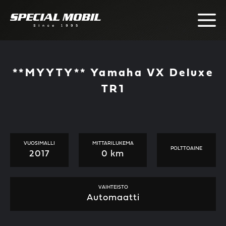
Skip
to
content
**MYYTY** Yamaha VX Deluxe
TR1
VUOSIMALLI
MITTARILUKEMA
POLTTOAINE
2017
0 km
VAIHTEISTO
Automaatti