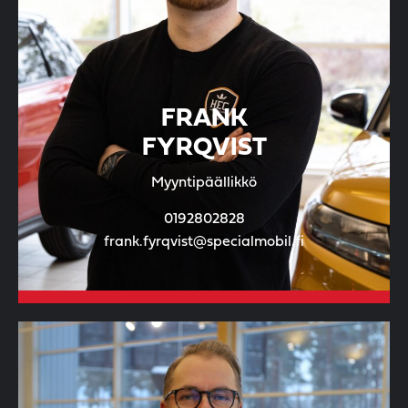
FRANK
FYRQVIST
Myyntipäällikkö
0192802828
frank.fyrqvist@specialmobil.fi