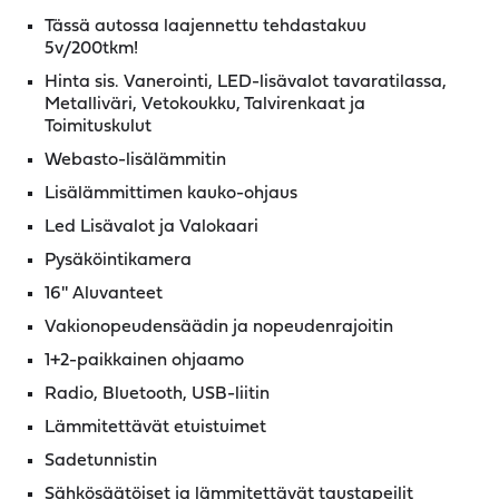
Tässä autossa laajennettu tehdastakuu
5v/200tkm!
Hinta sis. Vanerointi, LED-lisävalot tavaratilassa,
Metalliväri, Vetokoukku, Talvirenkaat ja
Toimituskulut
Webasto-lisälämmitin
Lisälämmittimen kauko-ohjaus
Led Lisävalot ja Valokaari
Pysäköintikamera
16'' Aluvanteet
Vakionopeudensäädin ja nopeudenrajoitin
1+2-paikkainen ohjaamo
Radio, Bluetooth, USB-liitin
Lämmitettävät etuistuimet
Sadetunnistin
Sähkösäätöiset ja lämmitettävät taustapeilit