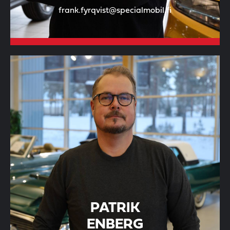
frank.fyrqvist@specialmobil.fi
PATRIK
ENBERG