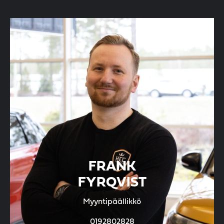
FRANK
FYRQVIST
Myyntipäällikkö
0192802828