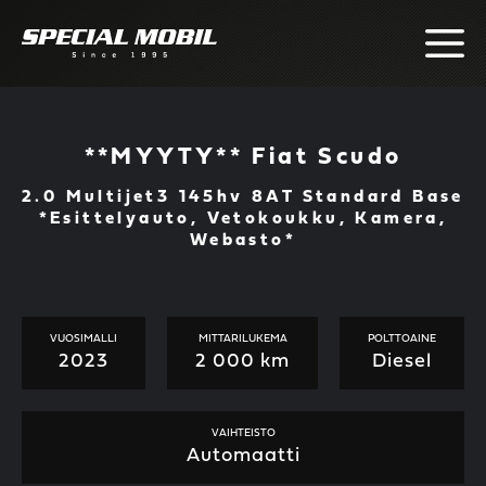
Skip
to
content
**MYYTY** Fiat Scudo
2.0 Multijet3 145hv 8AT Standard Base
*Esittelyauto, Vetokoukku, Kamera,
Webasto*
VUOSIMALLI
MITTARILUKEMA
POLTTOAINE
2023
2 000 km
Diesel
VAIHTEISTO
Automaatti