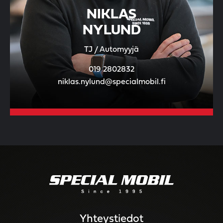
NIKLAS
NYLUND
TJ / Automyyjä
019 2802832
niklas.nylund@specialmobil.fi
Yhteystiedot