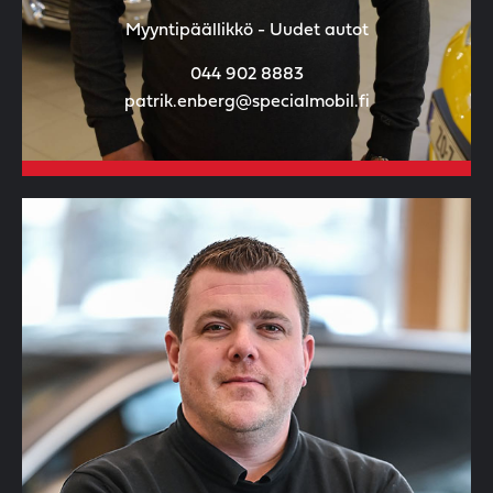
Myyntipäällikkö - Uudet autot
044 902 8883
patrik.enberg@specialmobil.fi