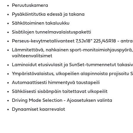
Peruutuskamera
Pysäköintitutka edessä ja takana
Sähkötoiminen takaluukku
Sisätilojen tunnelmavalaistuspaketti
Perseus-kevytmetallivanteet 7,5Jx18" 225/45R18 - antras
Lämmitettävä, nahkainen sport-monitoimiohjauspyörä, 
vaihteenvalitsimet
Laminoidut etusivulasit ja SunSet-tummennetut takasivu
Ympäristövalaistus, ulkopeilien alapinnoista projisoitu
Automaattisesti himmentyvä taustapeili
Sähköisesti sisäänpäin taitettavat ulkopeilit
Driving Mode Selection - Ajoasetuksen valinta
Dynaamiset kaarrevalot