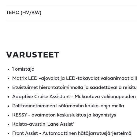
TEHO (HV/KW)
VARUSTEET
1 omistaja
Matrix LED -ajovalot ja LED-takavalot valoanimaatioil
Etuistuimet hierontatoiminnolla ja säädettävällä reisitu
Adaptive Cruise Assistant - Mukautuva vakionopeuden
Polttoainetoiminen lisälämmitin kauko-ohjaimella
KESSY - avaimeton keskuslukitus ja käynnistys
Kaista-avustin 'Lane Assist'
Front Assist - Automaattinen hätäjarrutusjärjestelmä