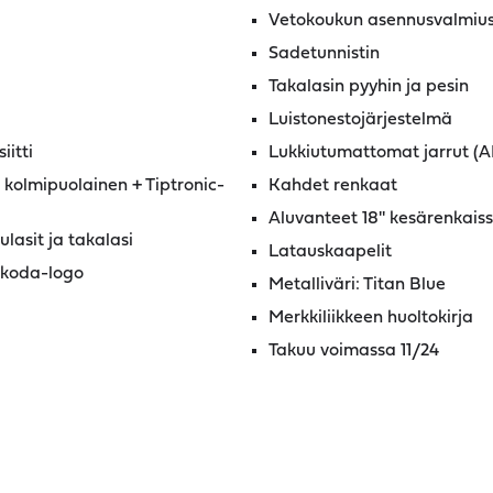
Vetokoukun asennusvalmiu
Sadetunnistin
Takalasin pyyhin ja pesin
Luistonestojärjestelmä
iitti
Lukkiutumattomat jarrut (A
kolmipuolainen + Tiptronic-
Kahdet renkaat
Aluvanteet 18'' kesärenkaissa
lasit ja takalasi
Latauskaapelit
 Skoda-logo
Metalliväri: Titan Blue
Merkkiliikkeen huoltokirja
Takuu voimassa 11/24