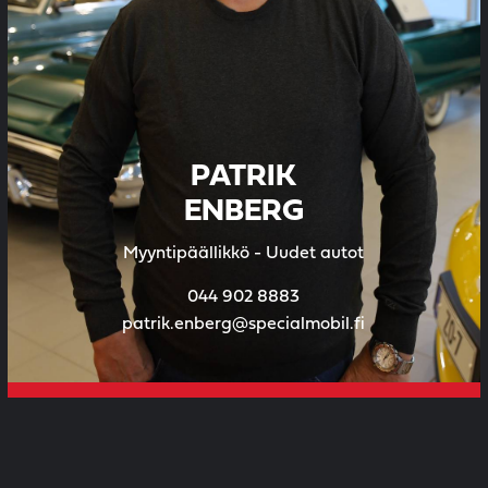
PATRIK
ENBERG
Myyntipäällikkö - Uudet autot
044 902 8883
patrik.enberg@specialmobil.fi