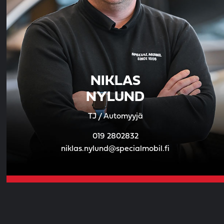
NIKLAS
NYLUND
TJ / Automyyjä
019 2802832
niklas.nylund@specialmobil.fi