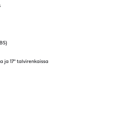
s
BS)
 ja 17'' talvirenkaissa