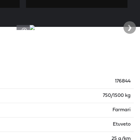
›
176844
750/1500 kg
Farmari
Etuveto
25 g/km