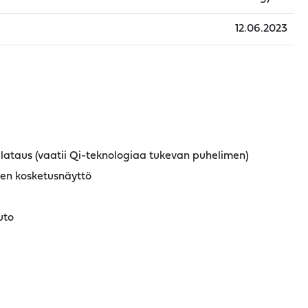
12.06.2023
ataus (vaatii Qi-teknologiaa tukevan puhelimen)
nen kosketusnäyttö
uto