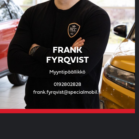
FRANK
FYRQVIST
Myyntipäällikkö
0192802828
frank.fyrqvist@specialmobil.fi