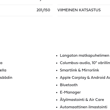
201/150
VIIMEINEN KATSASTUS
Langaton matkapuhelimen l
la
Columbus-audio, 10" värilli
ella
Smartlink & Mirrorlink
 säädin
Apple Carplay & Android A
Bluetooth
E-Manager
Älyilmastointi & Air Care
Automaattinen ilmastointi