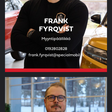
FRANK
FYRQVIST
Myyntipäällikkö
0192802828
frank.fyrqvist@specialmobil.fi