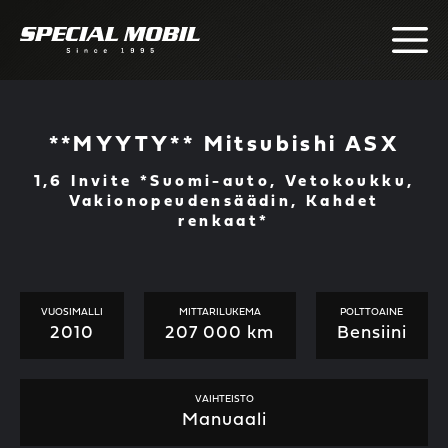
Skip
to
content
**MYYTY** Mitsubishi ASX
1,6 Invite *Suomi-auto, Vetokoukku,
Vakionopeudensäädin, Kahdet
renkaat*
VUOSIMALLI
MITTARILUKEMA
POLTTOAINE
2010
207 000 km
Bensiini
VAIHTEISTO
Manuaali