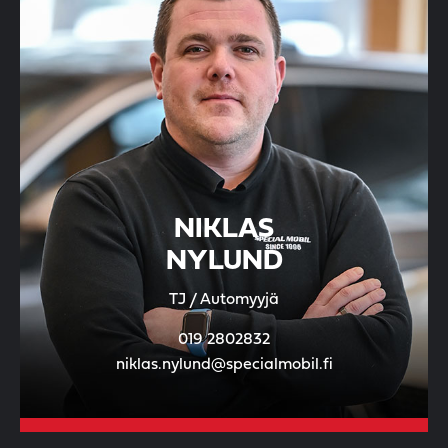
NIKLAS
NYLUND
TJ / Automyyjä
019 2802832
niklas.nylund@specialmobil.fi