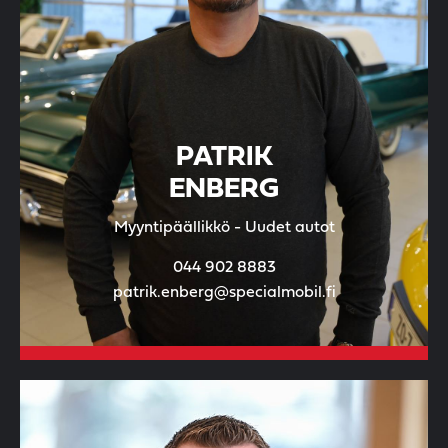
PATRIK
ENBERG
Myyntipäällikkö - Uudet autot
044 902 8883
patrik.enberg@specialmobil.fi