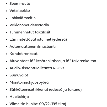
Suomi-auto
Vetokoukku
Lohkolämmitin
Vakionopeudensäädin
Tummennetut takalasit
Lämmitettävät istuimet (edessä)
Automaattinen ilmastointi
Kahdet renkaat
Aluvanteet 16'' kesärenkaissa ja 16'' talvirenkaissa
Audio-sisääntuloliitäntä & USB
Sumuvalot
Monitoimiohjauspyörä
Sähkötoimiset ikkunat (edessä ja takana)
Huoltokirja
Viimeisin huolto: 09/22 (195 tkm)