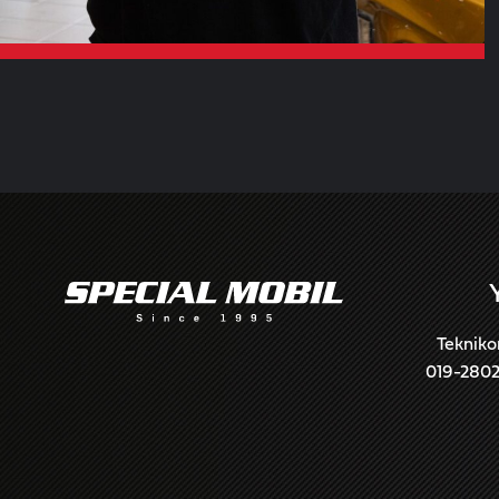
Tekniko
019-280