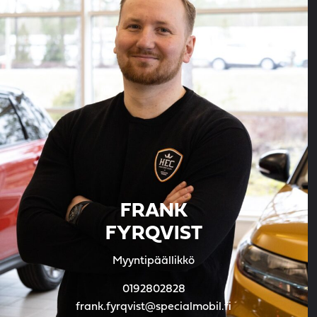
FRANK
FYRQVIST
Myyntipäällikkö
0192802828
frank.fyrqvist@specialmobil.fi