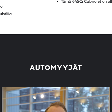
Tämä 645Ci Cabriolet on oll
to
istilla
AUTOMYYJÄT