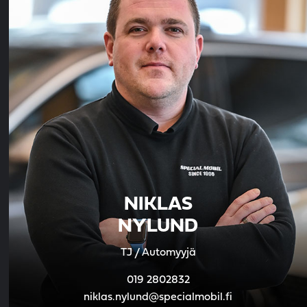
NIKLAS
NYLUND
TJ / Automyyjä
019 2802832
niklas.nylund@specialmobil.fi