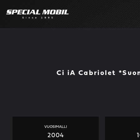
Skip
to
content
Ci iA Cabriolet *Su
VUOSIMALLI
2004