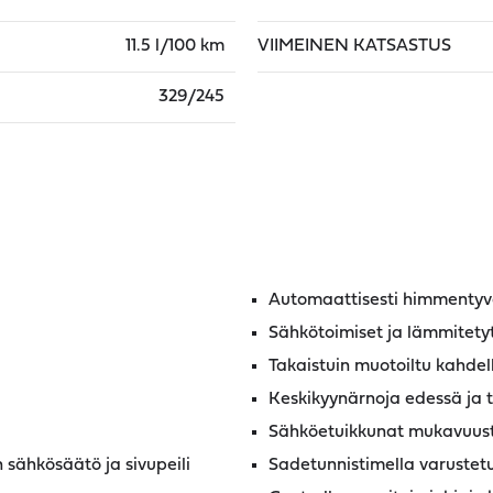
11.5 l/100 km
VIIMEINEN KATSASTUS
329/245
Automaattisesti himmentyvät
Sähkötoimiset ja lämmitetyt
Takaistuin muotoiltu kahdel
Keskikyynärnoja edessä ja t
Sähköetuikkunat mukavuust
 sähkösäätö ja sivupeili
Sadetunnistimella varustetu