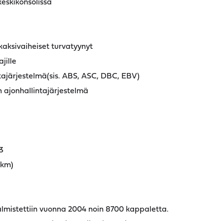
keskikonsolissa
kaksivaiheiset turvatyynyt
jille
ajärjestelmä(sis. ABS, ASC, DBC, EBV)
ajonhallintajärjestelmä
3
tkm)
almistettiin vuonna 2004 noin 8700 kappaletta.