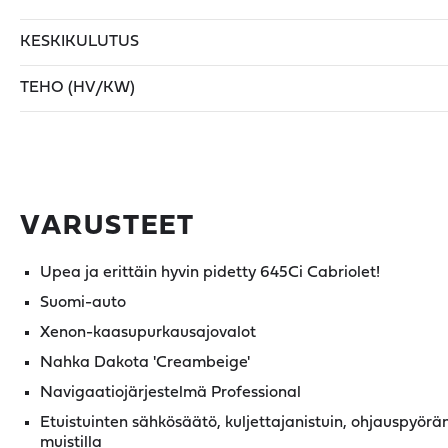
KESKIKULUTUS
TEHO (HV/KW)
VARUSTEET
Upea ja erittäin hyvin pidetty 645Ci Cabriolet!
Suomi-auto
Xenon-kaasupurkausajovalot
Nahka Dakota 'Creambeige'
Navigaatiojärjestelmä Professional
Etuistuinten sähkösäätö, kuljettajanistuin, ohjauspyörän
muistilla