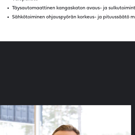
Täysautomaattinen kangaskaton avaus- ja sulkutoimin
Sähkötoiminen ohjauspyörän korkeus- ja pituussäätö mu