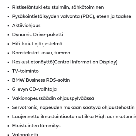
Ristiseläntuki etuistuimiin, sähkötoiminen
Pysäköintietäisyyden valvonta (PDC), eteen ja taakse
Aktiiviohjaus
Dynamic Drive-paketti
Hifi-kaiutinjärjestelmä
Koristelistat koivu, tumma
Keskustietonäyttö(Central Information Display)
TV-toiminto
BMW Business RDS-soitin
6 levyn CD-vaihtaja
Vakionopeussäädin ohjauspylväässä
Servotronic, nopeuden mukaan säätyvä ohjaustehostin
Laajennettu ilmastointiautomatiikka High aurinkotunni
Etuistuinten lämmitys
Valopaketti