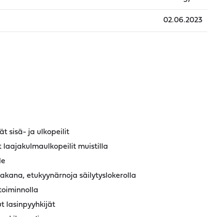
02.06.2023
 sisä- ja ulkopeilit
 laajakulmaulkopeilit muistilla
le
akana, etukyynärnoja säilytyslokerolla
oiminnolla
t lasinpyyhkijät