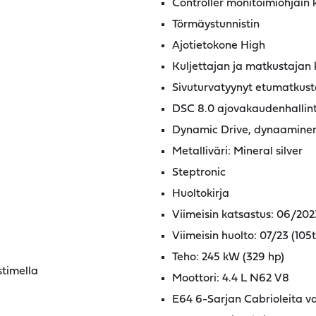
Controller monitoimiohjain 
Törmäystunnistin
Ajotietokone High
Kuljettajan ja matkustajan 
Sivuturvatyynyt etumatkusta
DSC 8.0 ajovakaudenhallint
Dynamic Drive, dynaaminen 
Metalliväri: Mineral silver
Steptronic
Huoltokirja
Viimeisin katsastus: 06/202
Viimeisin huolto: 07/23 (105
Teho: 245 kW (329 hp)
stimella
Moottori: 4.4 L N62 V8
E64 6-Sarjan Cabrioleita v