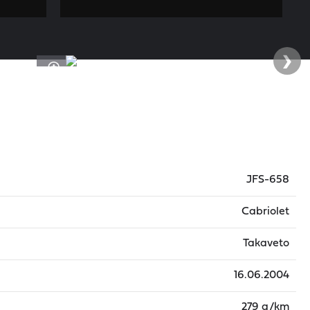
›
JFS-658
Cabriolet
Takaveto
16.06.2004
279 g/km