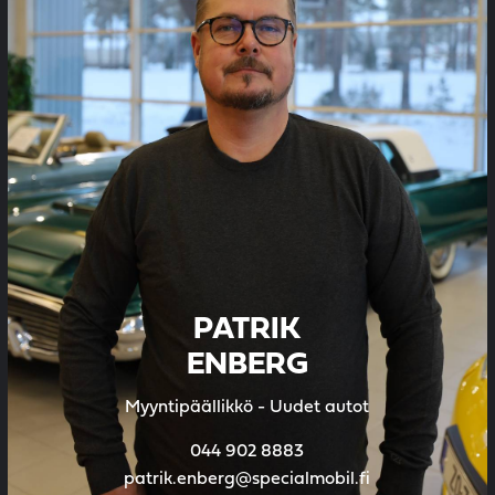
PATRIK
ENBERG
Myyntipäällikkö - Uudet autot
044 902 8883
patrik.enberg@specialmobil.fi