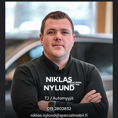
NIKLAS
NYLUND
TJ / Automyyjä
019 2802832
niklas.nylund@specialmobil.fi