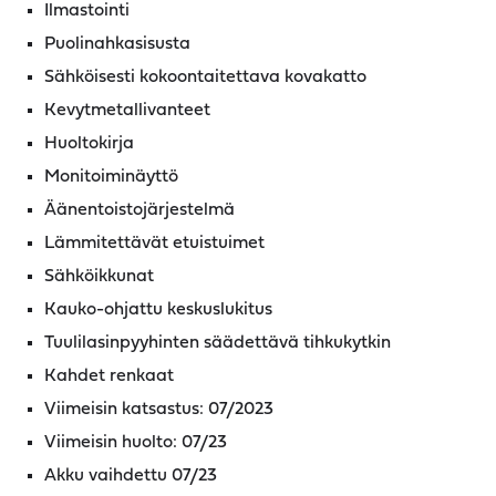
Ilmastointi
Puolinahkasisusta
Sähköisesti kokoontaitettava kovakatto
Kevytmetallivanteet
Huoltokirja
Monitoiminäyttö
Äänentoistojärjestelmä
Lämmitettävät etuistuimet
Sähköikkunat
Kauko-ohjattu keskuslukitus
Tuulilasinpyyhinten säädettävä tihkukytkin
Kahdet renkaat
Viimeisin katsastus: 07/2023
Viimeisin huolto: 07/23
Akku vaihdettu 07/23