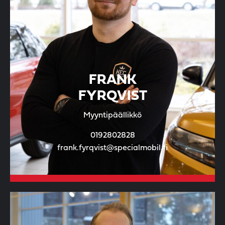
FRANK
FYRQVIST
Myyntipäällikkö
0192802828
frank.fyrqvist@specialmobil.fi