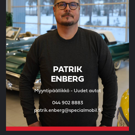
PATRIK
ENBERG
Myyntipäällikkö - Uudet autot
044 902 8883
patrik.enberg@specialmobil.fi