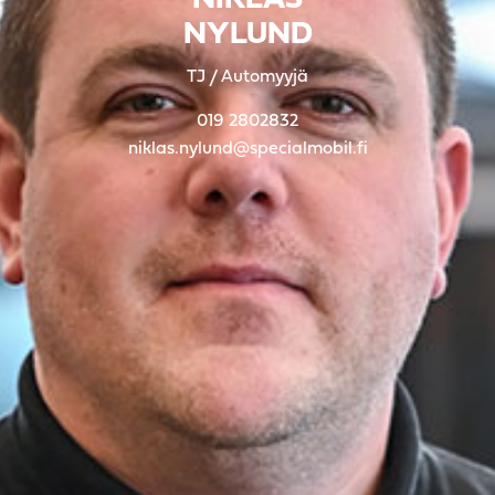
NIKLAS
NYLUND
TJ / Automyyjä
019 2802832
niklas.nylund@specialmobil.fi