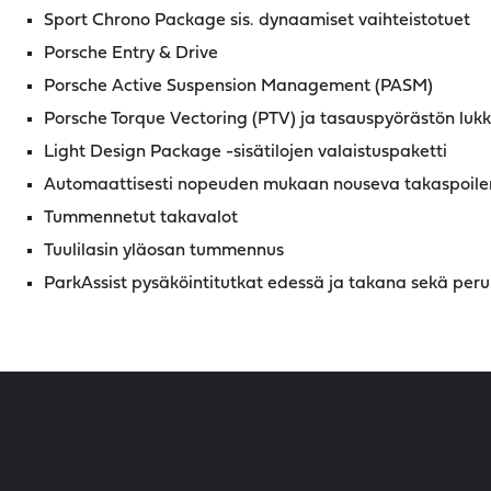
Sport Chrono Package sis. dynaamiset vaihteistotuet
Porsche Entry & Drive
Porsche Active Suspension Management (PASM)
Porsche Torque Vectoring (PTV) ja tasauspyörästön luk
Light Design Package -sisätilojen valaistuspaketti
Automaattisesti nopeuden mukaan nouseva takaspoiler
Tummennetut takavalot
Tuulilasin yläosan tummennus
ParkAssist pysäköintitutkat edessä ja takana sekä pe