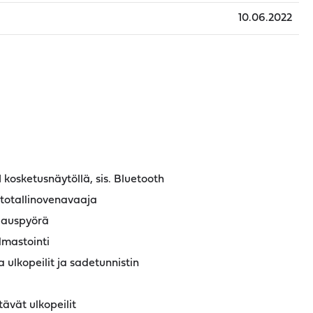
10.06.2022
kosketusnäytöllä, sis. Bluetooth
totallinovenavaaja
jauspyörä
lmastointi
 ulkopeilit ja sadetunnistin
ävät ulkopeilit