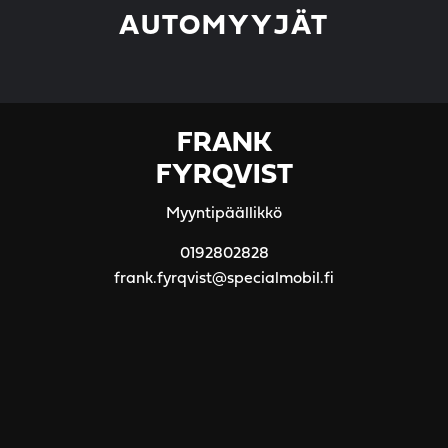
AUTOMYYJÄT
FRANK
FYRQVIST
Myyntipäällikkö
0192802828
frank.fyrqvist@specialmobil.fi