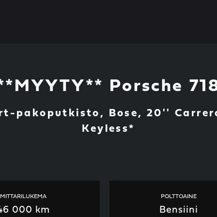
**MYYTY** Porsche 71
t-pakoputkisto, Bose, 20'' Carrer
Keyless*
MITTARILUKEMA
POLTTOAINE
46 000 km
Bensiini