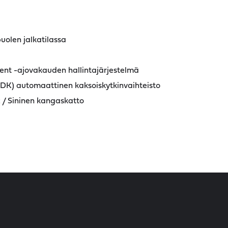
olen jalkatilassa
nt -ajovakauden hallintajärjestelmä
DK) automaattinen kaksoiskytkinvaihteisto
c / Sininen kangaskatto