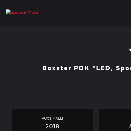
Skip
to
content
Boxster PDK *LED, Spor
VUOSIMALLI
2018