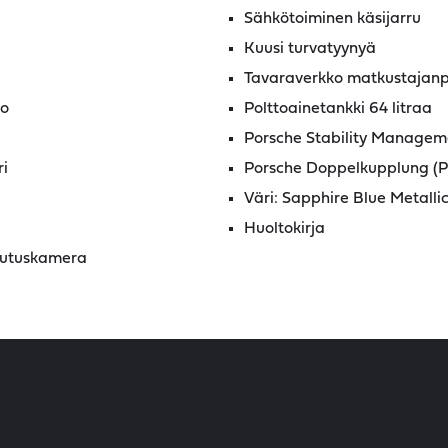
Sähkötoiminen käsijarru
Kuusi turvatyynyä
Tavaraverkko matkustajanpu
ko
Polttoainetankki 64 litraa
Porsche Stability Manageme
i
Porsche Doppelkupplung (P
Väri: Sapphire Blue Metalli
Huoltokirja
ruutuskamera