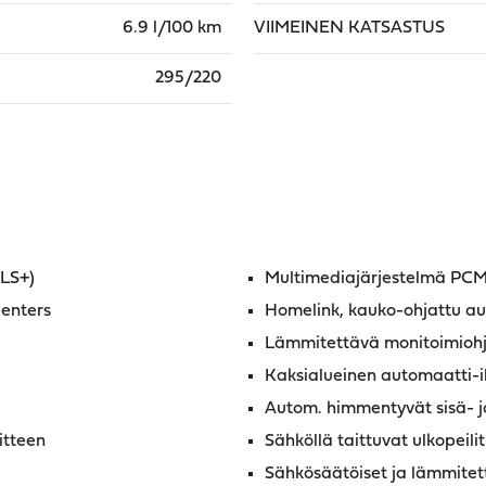
6.9 l/100 km
VIIMEINEN KATSASTUS
295/220
DLS+)
Multimediajärjestelmä PCM 
Centers
Homelink, kauko-ohjattu au
Lämmitettävä monitoimioh
Kaksialueinen automaatti-i
Autom. himmentyvät sisä- ja
itteen
Sähköllä taittuvat ulkopeilit
Sähkösäätöiset ja lämmitett