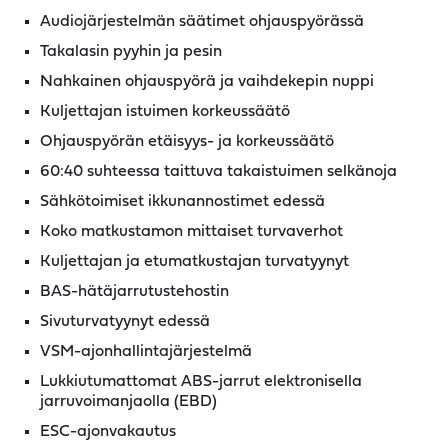
Audiojärjestelmän säätimet ohjauspyörässä
Takalasin pyyhin ja pesin
Nahkainen ohjauspyörä ja vaihdekepin nuppi
Kuljettajan istuimen korkeussäätö
Ohjauspyörän etäisyys- ja korkeussäätö
60:40 suhteessa taittuva takaistuimen selkänoja
Sähkötoimiset ikkunannostimet edessä
Koko matkustamon mittaiset turvaverhot
Kuljettajan ja etumatkustajan turvatyynyt
BAS-hätäjarrutustehostin
Sivuturvatyynyt edessä
VSM-ajonhallintajärjestelmä
Lukkiutumattomat ABS-jarrut elektronisella
jarruvoimanjaolla (EBD)
ESC-ajonvakautus