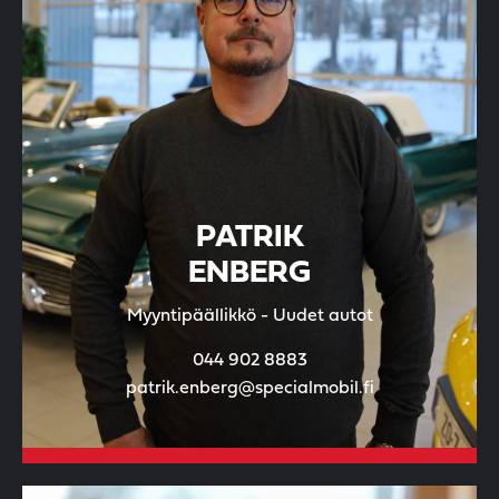
PATRIK
ENBERG
Myyntipäällikkö - Uudet autot
044 902 8883
patrik.enberg@specialmobil.fi