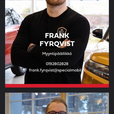
FRANK
FYRQVIST
Myyntipäällikkö
0192802828
frank.fyrqvist@specialmobil.fi