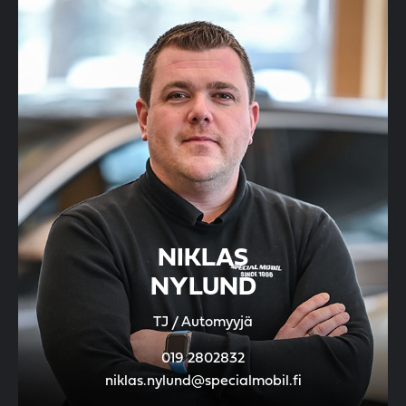
NIKLAS
NYLUND
TJ / Automyyjä
019 2802832
niklas.nylund@specialmobil.fi