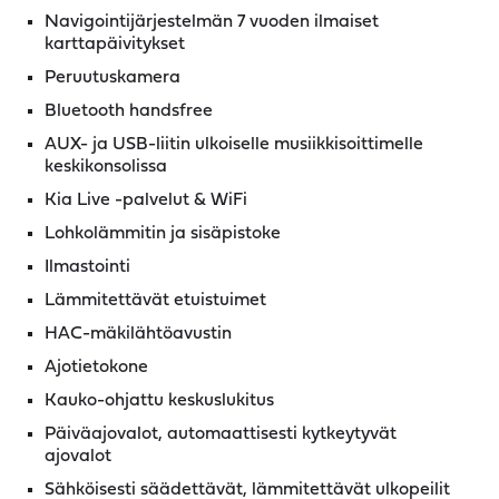
Navigointijärjestelmän 7 vuoden ilmaiset
karttapäivitykset
Peruutuskamera
Bluetooth handsfree
AUX- ja USB-liitin ulkoiselle musiikkisoittimelle
keskikonsolissa
Kia Live -palvelut & WiFi
Lohkolämmitin ja sisäpistoke
Ilmastointi
Lämmitettävät etuistuimet
HAC-mäkilähtöavustin
Ajotietokone
Kauko-ohjattu keskuslukitus
Päiväajovalot, automaattisesti kytkeytyvät
ajovalot
Sähköisesti säädettävät, lämmitettävät ulkopeilit