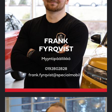
FRANK
FYRQVIST
Myyntipäällikkö
0192802828
frank.fyrqvist@specialmobil.fi