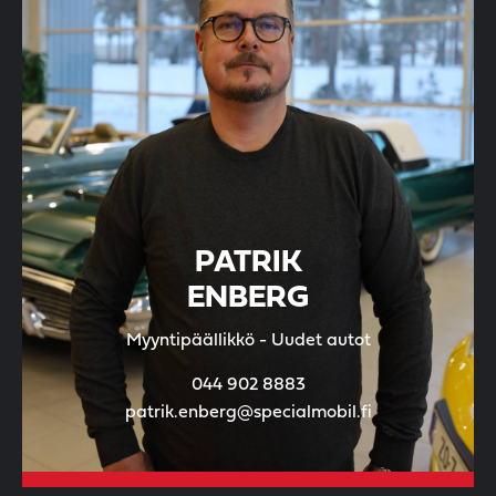
PATRIK
ENBERG
Myyntipäällikkö - Uudet autot
044 902 8883
patrik.enberg@specialmobil.fi