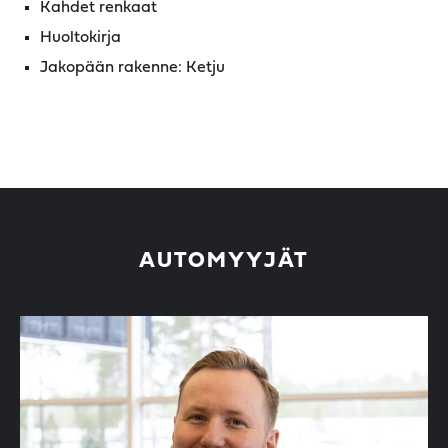
Kahdet renkaat
Huoltokirja
Jakopään rakenne: Ketju
AUTOMYYJÄT