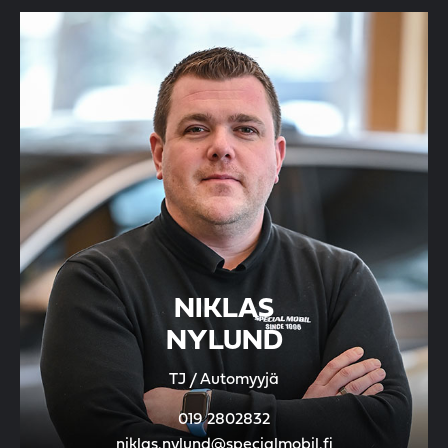
NIKLAS
NYLUND
TJ / Automyyjä
019 2802832
niklas.nylund@specialmobil.fi