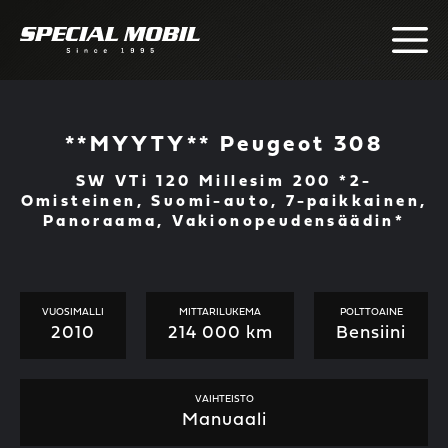
Skip
to
content
**MYYTY** Peugeot 308
SW VTi 120 Millesim 200 *2-
Omisteinen, Suomi-auto, 7-paikkainen,
Panoraama, Vakionopeudensäädin*
VUOSIMALLI
MITTARILUKEMA
POLTTOAINE
2010
214 000 km
Bensiini
VAIHTEISTO
Manuaali