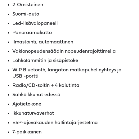
2-Omisteinen
Suomi-auto
Led-lisävalopaneeli
Panoraamakatto
Ilmastointi, automaattinen
Vakionopeudensäädin nopeudenrajoittimella
Lohkolämmitin ja sisäpistoke
WIP Bluetooth, langaton matkapuhelinyhteys ja
USB -portti
Radio/CD-soitin + 4 kaiutinta
Sähköikkunat edessä
Ajotietokone
Ikkunaturvaverhot
ESP-ajovakauden hallintajärjestelmä
7-paikkainen