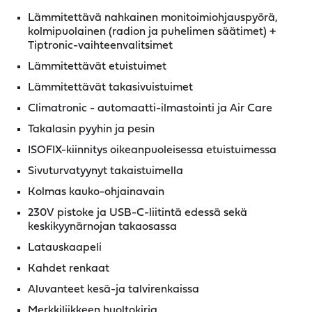
Lämmitettävä nahkainen monitoimiohjauspyörä,
kolmipuolainen (radion ja puhelimen säätimet) +
Tiptronic-vaihteenvalitsimet
Lämmitettävät etuistuimet
Lämmitettävät takasivuistuimet
Climatronic - automaatti-ilmastointi ja Air Care
Takalasin pyyhin ja pesin
ISOFIX-kiinnitys oikeanpuoleisessa etuistuimessa
Sivuturvatyynyt takaistuimella
Kolmas kauko-ohjainavain
230V pistoke ja USB-C-liitintä edessä sekä
keskikyynärnojan takaosassa
Latauskaapeli
Kahdet renkaat
Aluvanteet kesä-ja talvirenkaissa
Merkkiliikkeen huoltokirja