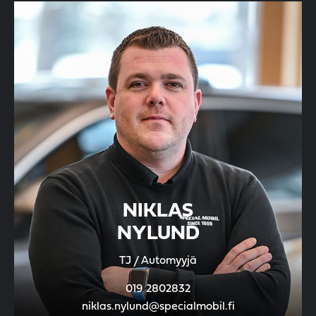
NIKLAS
NYLUND
TJ / Automyyjä
019 2802832
niklas.nylund@specialmobil.fi