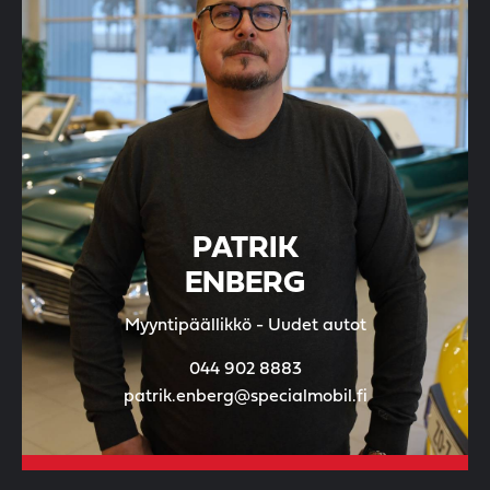
PATRIK
ENBERG
Myyntipäällikkö - Uudet autot
044 902 8883
patrik.enberg@specialmobil.fi