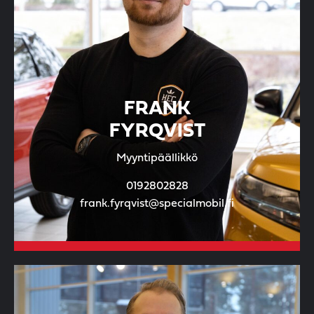
FRANK
FYRQVIST
Myyntipäällikkö
0192802828
frank.fyrqvist@specialmobil.fi