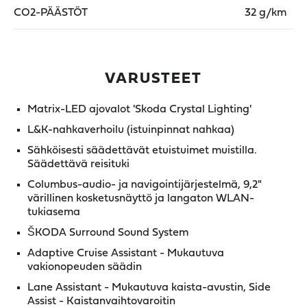
CO2-PÄÄSTÖT
32 g/km
VARUSTEET
Matrix-LED ajovalot 'Skoda Crystal Lighting'
L&K-nahkaverhoilu (istuinpinnat nahkaa)
Sähköisesti säädettävät etuistuimet muistilla.
Säädettävä reisituki
Columbus-audio- ja navigointijärjestelmä, 9,2"
värillinen kosketusnäyttö ja langaton WLAN-
tukiasema
ŠKODA Surround Sound System
Adaptive Cruise Assistant - Mukautuva
vakionopeuden säädin
Lane Assistant - Mukautuva kaista-avustin, Side
Assist - Kaistanvaihtovaroitin