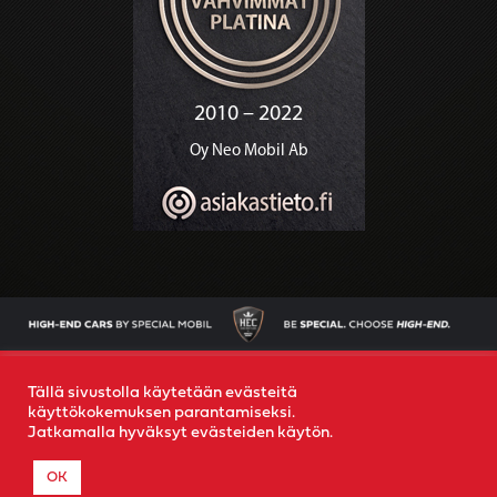
AJONEUVOT
OSTAMME AUTOSI
YRITYS
YHTEYS
Tällä sivustolla käytetään evästeitä
käyttökokemuksen parantamiseksi.
Jatkamalla hyväksyt evästeiden käytön.
© 2022
Special Mobil
-
Rekisteriseloste
- Created by
MR
OK
MEDIA