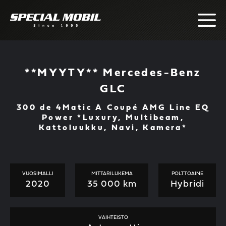
Skip
to
content
**MYYTY** Mercedes-Benz
GLC
300 de 4Matic A Coupé AMG Line EQ
Power *Luxury, Multibeam,
Kattoluukku, Navi, Kamera*
VUOSIMALLI
MITTARILUKEMA
POLTTOAINE
2020
35 000 km
Hybridi
VAIHTEISTO