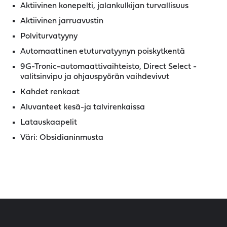
Aktiivinen konepelti, jalankulkijan turvallisuus
Aktiivinen jarruavustin
Polviturvatyyny
Automaattinen etuturvatyynyn poiskytkentä
9G-Tronic-automaattivaihteisto, Direct Select -
valitsinvipu ja ohjauspyörän vaihdevivut
Kahdet renkaat
Aluvanteet kesä-ja talvirenkaissa
Latauskaapelit
Väri: Obsidianinmusta