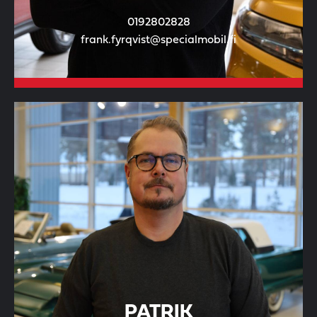
0192802828
frank.fyrqvist@specialmobil.fi
PATRIK