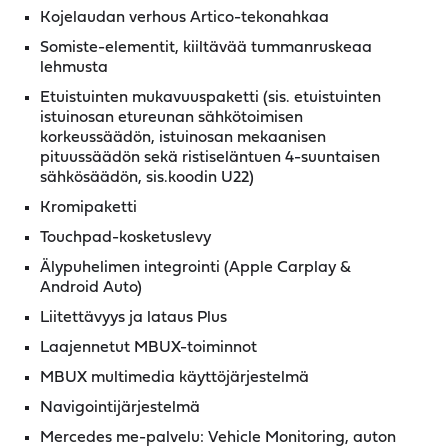
Kojelaudan verhous Artico-tekonahkaa
Somiste-elementit, kiiltävää tummanruskeaa
lehmusta
Etuistuinten mukavuuspaketti (sis. etuistuinten
istuinosan etureunan sähkötoimisen
korkeussäädön, istuinosan mekaanisen
pituussäädön sekä ristiseläntuen 4-suuntaisen
sähkösäädön, sis.koodin U22)
Kromipaketti
Touchpad-kosketuslevy
Älypuhelimen integrointi (Apple Carplay &
Android Auto)
Liitettävyys ja lataus Plus
Laajennetut MBUX-toiminnot
MBUX multimedia käyttöjärjestelmä
Navigointijärjestelmä
Mercedes me-palvelu: Vehicle Monitoring, auton