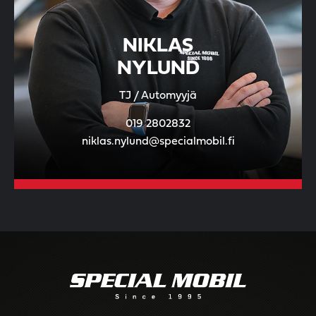
NIKLAS
NYLUND
TJ / Automyyjä
019 2802832
niklas.nylund@specialmobil.fi