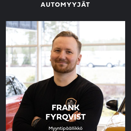
AUTOMYYJÄT
FRANK
FYRQVIST
Myyntipäällikkö