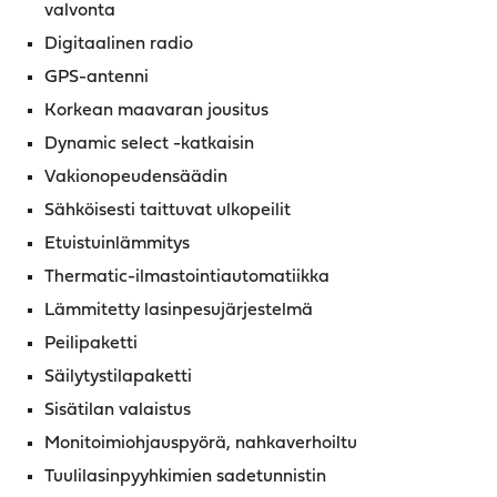
valvonta
Digitaalinen radio
GPS-antenni
Korkean maavaran jousitus
Dynamic select -katkaisin
Vakionopeudensäädin
Sähköisesti taittuvat ulkopeilit
Etuistuinlämmitys
Thermatic-ilmastointiautomatiikka
Lämmitetty lasinpesujärjestelmä
Peilipaketti
Säilytystilapaketti
Sisätilan valaistus
Monitoimiohjauspyörä, nahkaverhoiltu
Tuulilasinpyyhkimien sadetunnistin