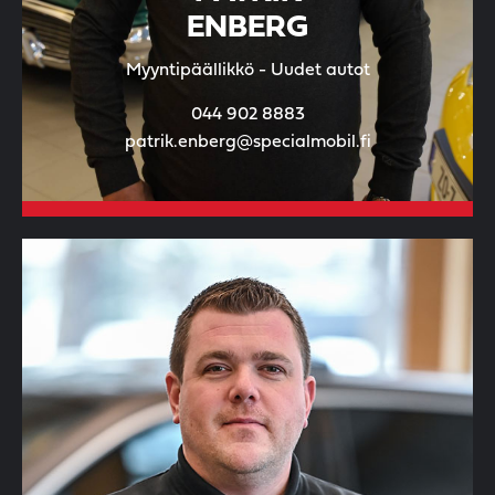
ENBERG
Myyntipäällikkö - Uudet autot
044 902 8883
patrik.enberg@specialmobil.fi