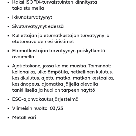
Kaksi ISOFIX-turvaistuinten kiinnitystä
takaistuimella
Ikkunaturvatyynyt
Sivuturvatyynyt edessä
Kuljettajan ja etumatkustajan turvatyyny ja
etuturvavöiden esikiristimet
Etumatkustajan turvatyynyn poiskytkentä
avaimella
Ajotietokone, jossa kolme muistia. Toiminnot:
kellonaika, ulkolämpötila, hetkellinen kulutus,
keskikulutus, ajettu matka, matkan kestoaika,
keskinopeus, ajomatka jäljellä olevalla
tankillisella ja huollon tarpeen näyttö
ESC-ajonvakautusjärjestelmä
Viimeisin huolto: 03/23
Metalliväri