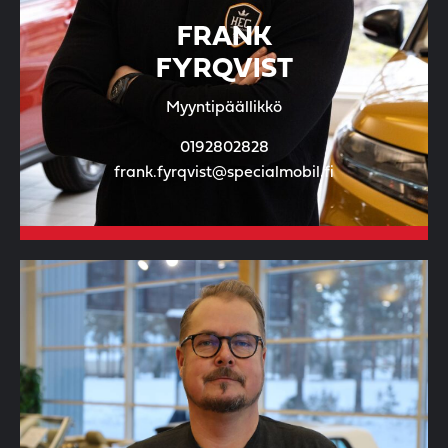
FRANK
FYRQVIST
Myyntipäällikkö
0192802828
frank.fyrqvist@specialmobil.fi