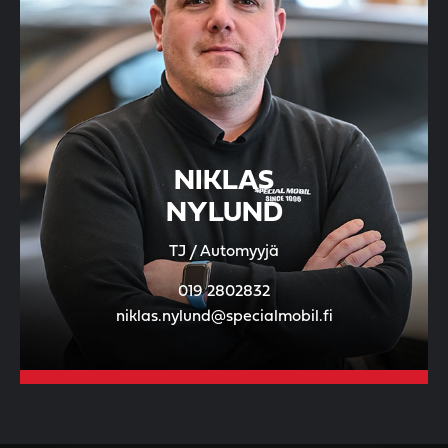
NIKLAS
NYLUND
TJ / Automyyjä
019 2802832
niklas.nylund@specialmobil.fi