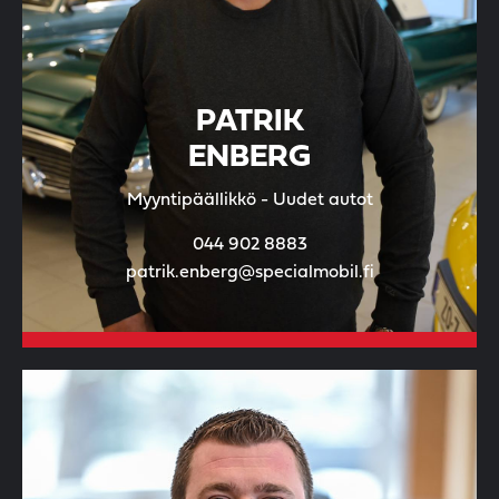
PATRIK
ENBERG
Myyntipäällikkö - Uudet autot
044 902 8883
patrik.enberg@specialmobil.fi