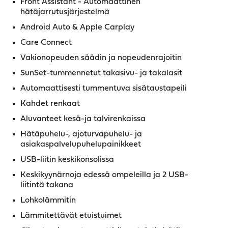
Front Assistant - Automaattinen
hätäjarrutusjärjestelmä
Android Auto & Apple Carplay
Care Connect
Vakionopeuden säädin ja nopeudenrajoitin
SunSet-tummennetut takasivu- ja takalasit
Automaattisesti tummentuva sisätaustapeili
Kahdet renkaat
Aluvanteet kesä-ja talvirenkaissa
Hätäpuhelu-, ajoturvapuhelu- ja
asiakaspalvelupuhelupainikkeet
USB-liitin keskikonsolissa
Keskikyynärnoja edessä ompeleilla ja 2 USB-
liitintä takana
Lohkolämmitin
Lämmitettävät etuistuimet