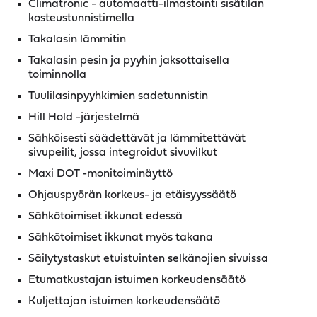
Climatronic - automaatti-ilmastointi sisätilan
kosteustunnistimella
Takalasin lämmitin
Takalasin pesin ja pyyhin jaksottaisella
toiminnolla
Tuulilasinpyyhkimien sadetunnistin
Hill Hold -järjestelmä
Sähköisesti säädettävät ja lämmitettävät
sivupeilit, jossa integroidut sivuvilkut
Maxi DOT -monitoiminäyttö
Ohjauspyörän korkeus- ja etäisyyssäätö
Sähkötoimiset ikkunat edessä
Sähkötoimiset ikkunat myös takana
Säilytystaskut etuistuinten selkänojien sivuissa
Etumatkustajan istuimen korkeudensäätö
Kuljettajan istuimen korkeudensäätö