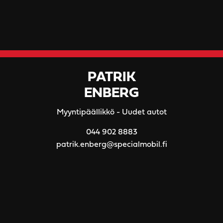
PATRIK
ENBERG
Myyntipäällikkö - Uudet autot
044 902 8883
patrik.enberg@specialmobil.fi