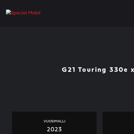
Skip
to
content
G21 Touring 330e 
VUOSIMALLI
2023