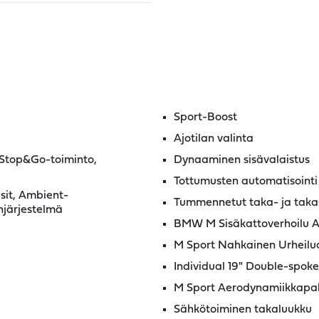
Sport-Boost
Ajotilan valinta
a Stop&Go-toiminto,
Dynaaminen sisävalaistus
Tottumusten automatisointi
asit, Ambient-
Tummennetut taka- ja taka
njärjestelmä
BMW M Sisäkattoverhoilu A
M Sport Nahkainen Urheilu
Individual 19" Double-spoke
M Sport Aerodynamiikkapak
Sähkötoiminen takaluukku