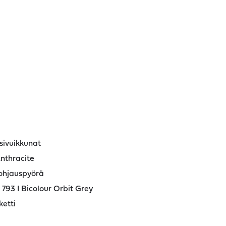
sivuikkunat
nthracite
ohjauspyörä
 793 I Bicolour Orbit Grey
etti