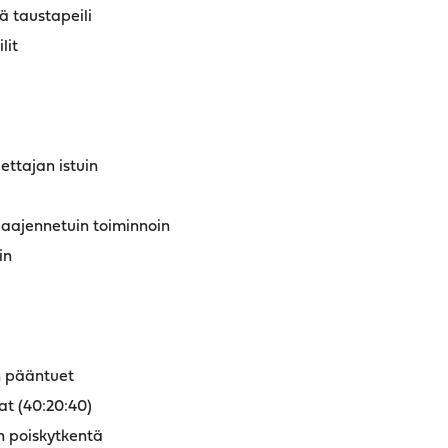
 taustapeili
lit
ettajan istuin
laajennetuin toiminnoin
in
n pääntuet
t (40:20:40)
n poiskytkentä