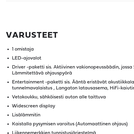
VARUSTEET
1 omistaja
LED-ajovalot
Driver -paketti sis. Aktiivinen vakionopeussäädin, joss
Lämmitettävä ohjauspyörä
Entertainment -paketti sis. Ääntä eristävät akustiikkal
tunnelmavalaistus , Langaton latausasema, HiFi-kaiuti
Vetokoukku, sähköisesti auton alle taittuva
Widescreen display
Lisälämmitin
Kaistalla pysymisen varoitus (Automaattinen ohjaus)
Liikennemerkkien tunnistusjärjestelmä