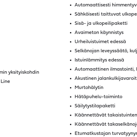
Automaattisesti himmentyvä
Sähköisesti taittuvat ulkopei
Sisä- ja ulkopeilipaketti
Avaimeton käynnistys
Urheiluistuimet edessä
Selkänojan leveyssäätö, kulj
Istuinlämmitys edessä
Automaattinen ilmastointi, 
in yksityiskohdin
Akustinen jalankulkijavaroit
 Line
Murtohälytin
Hätäpuhelu-toiminto
Säilytystilapaketti
Käännettävät takaistuinte
Käännettävät takaselkänoja
Etumatkustajan turvatyyny