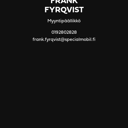
FRANK
FYRQVIST
Myyntipäällikkö
0192802828
frank.fyrqvist@specialmobil.fi